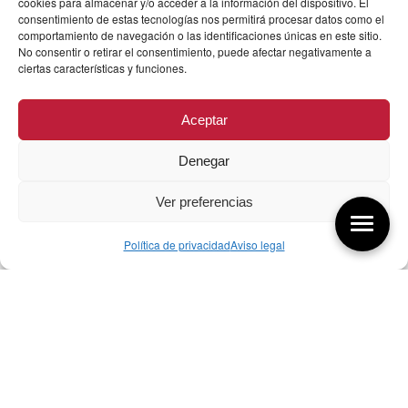
cookies para almacenar y/o acceder a la información del dispositivo. El
consentimiento de estas tecnologías nos permitirá procesar datos como el
comportamiento de navegación o las identificaciones únicas en este sitio.
No consentir o retirar el consentimiento, puede afectar negativamente a
ciertas características y funciones.
Aceptar
Denegar
Ver preferencias
Política de privacidad
Aviso legal
Aquí tienes las últimas entradas:
07/08/26 Foro Iberoamericano diseño
07/08/2026
256 ¿Sobre qué cambia el diseño?
04/08/2026