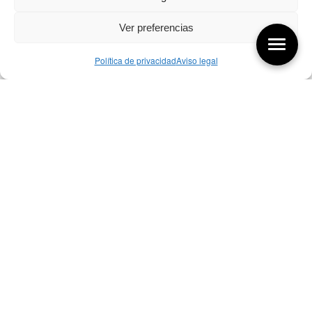
Ver preferencias
Política de privacidad
Aviso legal
Aquí tienes las últimas entradas:
256 ¿Sobre qué cambia el diseño?
04/08/2026
255 Diseño, éxito y valor
21/07/2026
17/07/26 Premios Nacionales Diseño
17/07/2026
Bibliografía de diseño industrial