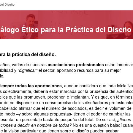
co del Diseño
del Diseño
ra la práctica del diseño.
años, varias de nuestras
asociaciones profesionales
están inmersa
ibilidad y
“dignificar”
el sector, aportando recursos para su mejor
lo.
iempre todas las aportaciones,
aunque considero que toda iniciativa
 colectivamente, debería estar marcada por la prudencia del auténtic
ellos que las promueven, proponen e implantan. Y es que, en términos
sar de no disponer de un censo preciso de los diseñadores profesionale
scabellado afirmar que el número de asociados, es decir el volumen de
rto modo –y sobre algunas propuestas- tienen el poder de cambiar las
resentar un porcentaje bastante pequeño del total. De ser así,
¿tienen
aciones a decidir en nombre de todos?
No es una cuestión baladí cuan
 de la visión particular que tienen sobre el diseño pueden acabar