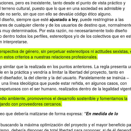
ciones, pero es inexistente, tanto desde el punto de vista práctico y
l terreno cultural, puesto que lo que en una sociedad es admisible y
de no serlo, sin que con ello se devalúe código ético alguno.
 diseño, siempre que esté
ajustado a ley
, puede restringirse a las
ares de cualquier cliente y de los usuarios de destino que, normalment
s muy determinados. Por esta razón, no necesariamente todo diseño
dentro todos los perfiles, estereotipos y/o de los colectivos que en es
 interpretarse.
spectiva de género, sin perpetuar estereotipos ni actitudes sexistas, 
 estos criterios a nuestras relaciones profesionales.
 similar que la realizada en los puntos anteriores. La regla presenta u
e en la práctica y vendría a limitar la libertad del proyecto, tanto en
el diseñador, la del cliente y la del usuario. Paralelamente se insinúa –
 una línea ideológica que puede estar reñida, en algunos casos, con
respetuosos con el ser humano, realizados dentro de la legalidad vigen
io ambiente, promovemos el desarrollo sostenible y fomentamos la
ajando con proveedores cercanos.
reo que debería matizarse de forma expresa:
“En medida de lo
 buscando la máxima optimización del proyecto y el mayor beneficio p
mismo, debería disponer de total libertad para proponer, si de él depend