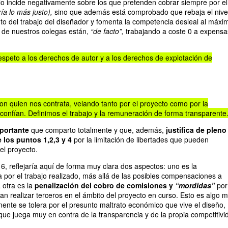
o incide negativamente sobre los que pretenden cobrar siempre por el
ría lo más justo),
sino que además está comprobado que rebaja el nive
nto del trabajo del diseñador y fomenta la competencia desleal al máxi
 de nuestros colegas están,
“de facto”,
trabajando a coste 0 a expensa
peto a los derechos de autor y a los derechos de explotación de
n quien nos contrata, velando tanto por el proyecto como por la
confían. Definimos el trabajo y la remuneración de forma transparente
portante
que comparto totalmente y que, además,
justifica de pleno
 los puntos 1,2,3 y 4
por la limitación de libertades que pueden
el proyecto.
6, reflejaría aquí de forma muy clara dos aspectos: uno es la
por el trabajo realizado, más allá de las posibles compensaciones a
a otra es la
penalización del cobro de comisiones y
“mordidas”
por
an realizar terceros en el ámbito del proyecto en curso. Esto es algo 
ente se tolera por el presunto maltrato económico que vive el diseño,
que juega muy en contra de la transparencia y de la propia competitivi