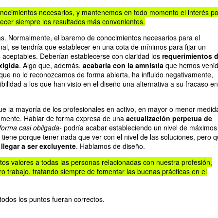
nocimientos necesarios, y mantenemos en todo momento el interés po
frecer siempre los resultados más convenientes.
s. Normalmente, el baremo de conocimientos necesarios para el
l, se tendría que establecer en una cota de mínimos para fijar un
 aceptables. Deberían establecerse con claridad los
requerimientos 
xigida
. Algo que, además,
acabaría con la amnistía
que hemos veni
que no lo reconozcamos de forma abierta, ha influido negativamente,
ibilidad a los que han visto en el diseño una alternativa a su fracaso en
que la mayoría de los profesionales en activo, en mayor o menor medid
temente. Hablar de forma expresa de una
actualización perpetua de
forma casi obligada-
podría acabar estableciendo un nivel de máximos
 tiene porque tener nada que ver con el nivel de las soluciones, pero q
 llegar a ser excluyente
. Hablamos de diseño.
os valores a todas las personas relacionadas con nuestra profesión,
o trabajo, tratando siempre de fomentar las buenas prácticas en el
todos los puntos fueran correctos.