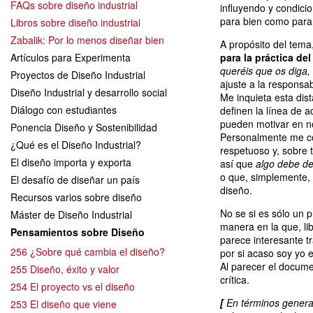
FAQs sobre diseño industrial
influyendo y condicio
para bien como para
Libros sobre diseño industrial
Zabalik: Por lo menos diseñar bien
A propósito del tema
Artículos para Experimenta
para la práctica de
queréis que os diga,
Proyectos de Diseño Industrial
ajuste a la responsa
Diseño Industrial y desarrollo social
Me inquieta esta dis
Diálogo con estudiantes
definen la línea de a
pueden motivar en no
Ponencia Diseño y Sostenibilidad
Personalmente me co
¿Qué es el Diseño Industrial?
respetuoso y, sobre 
El diseño importa y exporta
así que
algo debe de 
o que, simplemente, 
El desafío de diseñar un país
diseño.
Recursos varios sobre diseño
No se si es sólo un p
Máster de Diseño Industrial
manera en la que, li
Pensamientos sobre Diseño
parece interesante t
256 ¿Sobre qué cambia el diseño?
por si acaso soy yo 
Al parecer el docume
255 Diseño, éxito y valor
crítica.
254 El proyecto vs el diseño
[
En términos general
253 El diseño que viene