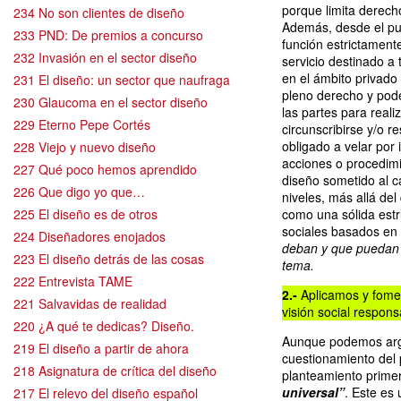
porque limita derech
234 No son clientes de diseño
Además, desde el pun
233 PND: De premios a concurso
función estrictament
232 Invasión en el sector diseño
servicio destinado a
en el ámbito privad
231 El diseño: un sector que naufraga
pleno derecho y pode
230 Glaucoma en el sector diseño
las partes para real
229 Eterno Pepe Cortés
circunscribirse y/o re
obligado a velar por 
228 Viejo y nuevo diseño
acciones o procedimi
227 Qué poco hemos aprendido
diseño sometido al c
226 Que digo yo que…
niveles, más allá de
225 El diseño es de otros
como una sólida estr
sociales basados en 
224 Diseñadores enojados
deban y que puedan m
223 El diseño detrás de las cosas
tema.
222 Entrevista TAME
2.-
Aplicamos y fom
221 Salvavidas de realidad
visión social responsa
220 ¿A qué te dedicas? Diseño.
Aunque podemos argum
219 El diseño a partir de ahora
cuestionamiento del 
218 Asignatura de crítica del diseño
planteamiento primer
universal”
. Este es
217 El relevo del diseño español