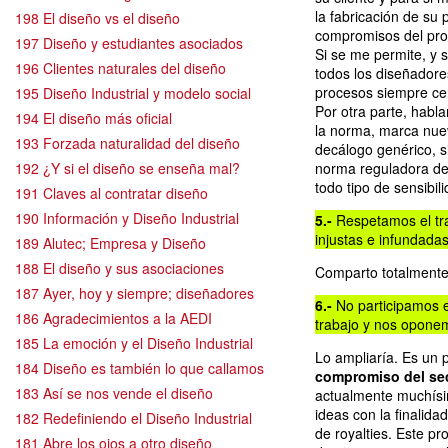
la fabricación de su 
198 El diseño vs el diseño
compromisos del proy
197 Diseño y estudiantes asociados
Si se me permite, y 
196 Clientes naturales del diseño
todos los diseñadores
procesos siempre cer
195 Diseño Industrial y modelo social
Por otra parte, habl
194 El diseño más oficial
la norma, marca nue
193 Forzada naturalidad del diseño
decálogo genérico, 
192 ¿Y si el diseño se enseña mal?
norma reguladora de 
todo tipo de sensibil
191 Claves al contratar diseño
190 Información y Diseño Industrial
5.-
Respetamos el trab
injustas e infundadas
189 Alutec; Empresa y Diseño
188 El diseño y sus asociaciones
Comparto totalmente
187 Ayer, hoy y siempre; diseñadores
6.-
No participamos e
186 Agradecimientos a la AEDI
trabajo y nos oponem
185 La emoción y el Diseño Industrial
Lo ampliaría. Es un p
184 Diseño es también lo que callamos
compromiso del se
183 Así se nos vende el diseño
actualmente muchísi
ideas con la finalid
182 Redefiniendo el Diseño Industrial
de royalties. Este p
181 Abre los ojos a otro diseño