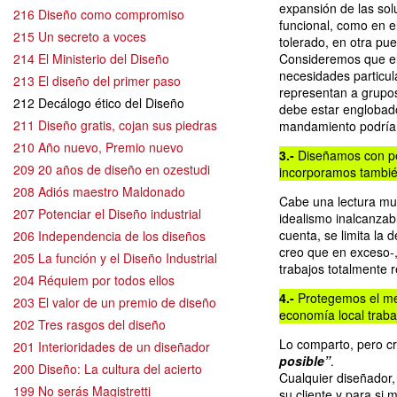
expansión de las solu
216 Diseño como compromiso
funcional, como en e
215 Un secreto a voces
tolerado, en otra pue
214 El Ministerio del Diseño
Consideremos que el
necesidades particul
213 El diseño del primer paso
representan a grupo
212 Decálogo ético del Diseño
debe estar englobado 
211 Diseño gratis, cojan sus piedras
mandamiento podrían
210 Año nuevo, Premio nuevo
3.-
Diseñamos con per
209 20 años de diseño en ozestudi
incorporamos también
208 Adiós maestro Maldonado
Cabe una lectura muy
207 Potenciar el Diseño industrial
idealismo inalcanzabl
cuenta, se limita la d
206 Independencia de los diseños
creo que en exceso-,
205 La función y el Diseño Industrial
trabajos totalmente 
204 Réquiem por todos ellos
4.-
Protegemos el med
203 El valor de un premio de diseño
economía local trab
202 Tres rasgos del diseño
Lo comparto, pero c
201 Interioridades de un diseñador
posible”
.
200 Diseño: La cultura del acierto
Cualquier diseñador,
199 No serás Magistretti
su cliente y para si 