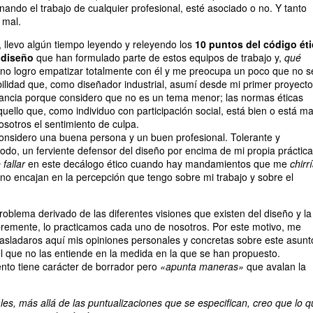
nando el trabajo de cualquier profesional, esté asociado o no. Y tanto
 mal.
, llevo algún tiempo leyendo y releyendo los
10 puntos del código ét
l diseño
que han formulado parte de estos equipos de trabajo y,
qué
no logro empatizar totalmente con él y me preocupa un poco que no s
bilidad que, como diseñador industrial, asumí desde mi primer proyecto
tancia porque considero que no es un tema menor; las normas éticas
quello que, como individuo con participación social, está bien o está ma
sotros el sentimiento de culpa.
nsidero una buena persona y un buen profesional. Tolerante y
todo, un ferviente defensor del diseño por encima de mi propia práctica
fallar
en este decálogo ético cuando hay mandamientos que me
chirr
no encajan en la percepción que tengo sobre mi trabajo y sobre el
roblema derivado de las diferentes visiones que existen del diseño y la
bremente, lo practicamos cada uno de nosotros. Por este motivo, me
rasladaros aquí mis opiniones personales y concretas sobre este asunt
el que no las entiende en la medida en la que se han propuesto.
nto tiene carácter de borrador pero
«apunta maneras»
que avalan la
es, más allá de las puntualizaciones que se especifican, creo que lo 