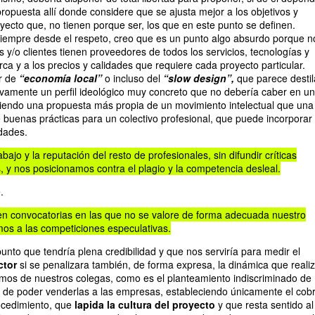
propuesta allí donde considere que se ajusta mejor a los objetivos y
ecto que, no tienen porque ser, los que en este punto se definen.
siempre desde el respeto, creo que es un punto algo absurdo porque n
 y/o clientes tienen proveedores de todos los servicios, tecnologías y
ca y a los precios y calidades que requiere cada proyecto particular.
ar de
“economía local”
o incluso del
“slow design”,
que parece destil
vamente un perfil ideológico muy concreto que no debería caber en un
siendo una propuesta más propia de un movimiento intelectual que una
buenas prácticas para un colectivo profesional, que puede incorporar
idades.
ajo y la reputación del resto de profesionales, sin difundir críticas
, y nos posicionamos contra el plagio y la competencia desleal.
.
n convocatorias en las que no se valore de forma adecuada nuestro
os a las competiciones especulativas.
unto que tendría plena credibilidad y que nos serviría para medir el
ctor
si se penalizara también, de forma expresa, la dinámica que reali
mos de nuestros colegas, como es el planteamiento indiscriminado de
ad de poder venderlas a las empresas, estableciendo únicamente el cob
rocedimiento, que
lapida la cultura del proyecto
y que resta sentido al