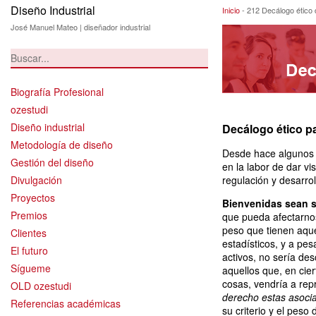
Diseño Industrial
212 Decálogo éti
Inicio
-
212 Decálogo ético 
José Manuel Mateo | diseñador industrial
Biografía Profesional
ozestudi
Diseño industrial
Decálogo ético pa
Metodología de diseño
Desde hace algunos 
Gestión del diseño
en la labor de dar vis
Divulgación
regulación y desarrol
Proyectos
Bienvenidas sean s
Premios
que pueda afectarnos
peso que tienen aqu
Clientes
estadísticos, y a pe
El futuro
activos, no sería de
Sígueme
aquellos que, en cie
cosas, vendría a rep
OLD ozestudi
derecho estas asoci
Referencias académicas
su criterio y el peso