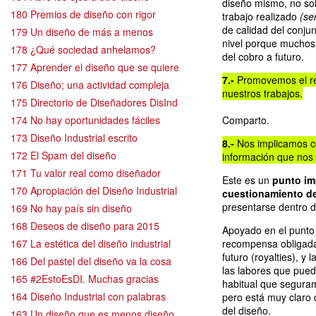
diseño mismo, no sol
180 Premios de diseño con rigor
trabajo realizado
(se
de calidad del conju
179 Un diseño de más a menos
nivel porque muchos
178 ¿Qué sociedad anhelamos?
del cobro a futuro.
177 Aprender el diseño que se quiere
7.-
Promovemos el res
176 Diseño; una actividad compleja
nuestros trabajos.
175 Directorio de Diseñadores DisInd
174 No hay oportunidades fáciles
Comparto.
173 Diseño Industrial escrito
8.-
Nos implicamos co
172 El Spam del diseño
información que nos 
171 Tu valor real como diseñador
Este es un
punto im
170 Apropiación del Diseño Industrial
cuestionamiento de
presentarse dentro d
169 No hay país sin diseño
168 Deseos de diseño para 2015
Apoyado en el punto 
167 La estética del diseño industrial
recompensa obligada 
futuro (royalties), y l
166 Del pastel del diseño va la cosa
las labores que pued
165 #2EstoEsDI. Muchas gracias
habitual que seguram
164 Diseño Industrial con palabras
pero está muy claro 
del diseño.
163 Un diseño que es menos diseño