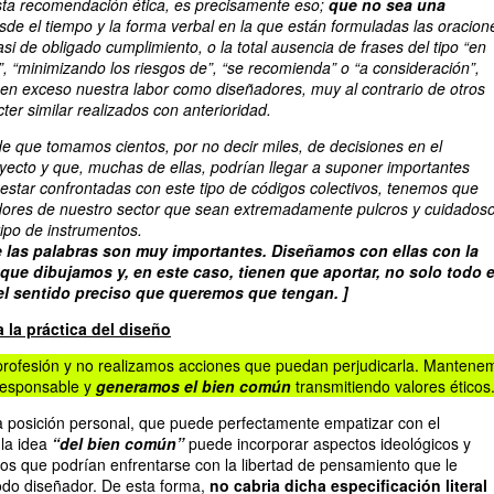
sta
recomendación
ética, es precisamente eso;
que no sea una
sde el tiempo y la forma verbal en la que están formuladas las oracion
si de obligado cumplimiento, o la total ausencia de frases del tipo “en
”, “minimizando los riesgos de”, “se recomienda” o “a consideración”,
en exceso nuestra labor como diseñadores, muy al contrario de otros
er similar realizados con anterioridad.
e que tomamos cientos, por no decir miles, de decisiones en el
yecto y que, muchas de ellas, podrían llegar a suponer importantes
estar confrontadas con este tipo de códigos colectivos, tenemos que
adores de nuestro sector que sean extremadamente pulcros y cuidados
ipo de instrumentos.
 las palabras son muy importantes. Diseñamos con ellas con la
ue dibujamos y, en este caso, tienen que aportar, no solo todo e
o el sentido preciso que queremos que tengan.
]
 la práctica del diseño
rofesión y no realizamos acciones que puedan perjudicarla. Mantene
responsable y
generamos el bien común
transmitiendo valores éticos
a posición personal, que puede perfectamente empatizar con el
la idea
“del bien común”
puede incorporar aspectos ideológicos y
os que podrían enfrentarse con la libertad de pensamiento que le
odo diseñador. De esta forma,
no cabria dicha especificación literal