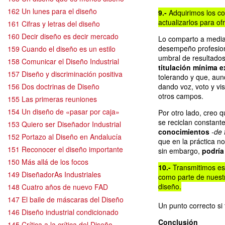
162 Un lunes para el diseño
9.-
Adquirimos los co
actualizarlos para o
161 Cifras y letras del diseño
160 Decir diseño es decir mercado
Lo comparto a media
desempeño profesiona
159 Cuando el diseño es un estilo
umbral de resultados
158 Comunicar el Diseño Industrial
titulación mínima e
157 Diseño y discriminación positiva
tolerando y que, aun
156 Dos doctrinas de Diseño
dando voz, voto y vis
otros campos.
155 Las primeras reuniones
154 Un diseño de «pasar por caja»
Por otro lado, creo 
se reciclan constan
153 Quiero ser Diseñador Industrial
conocimientos
-de 
152 Portazo al Diseño en Andalucía
que en la práctica no
151 Reconocer el diseño importante
sin embargo,
podría
150 Más allá de los focos
10.-
Transmitimos est
149 DiseñadorAs Industriales
como parte de nuestr
diseño.
148 Cuatro años de nuevo FAD
147 El baile de máscaras del Diseño
Un punto correcto si 
146 Diseño industrial condicionado
Conclusión
145 Crítica a la crítica del Diseño