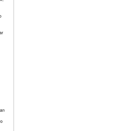
o
ar
zan
ro