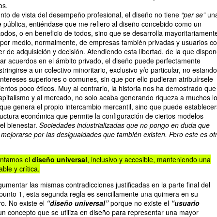
os.
to de vista del desempeño profesional, el diseño no tiene
“per se”
un
e pública, entiéndase que me refiero al diseño concebido como un
 todos, o en beneficio de todos, sino que se desarrolla mayoritariament
o por medio, normalmente, de empresas también privadas y usuarios c
r de adquisición y decisión. Atendiendo esta libertad, de la que dispo
izar acuerdos en el ámbito privado, el diseño puede perfectamente
stringirse a un colectivo minoritario, exclusivo y/o particular, no estando
intereses superiores o comunes, sin que por ello pudieran atribuírsele
entos poco éticos. Muy al contrario, la historia nos ha demostrado que
apitalismo y al mercado, no solo acaba generando riqueza a muchos l
l que genera el propio intercambio mercantil, sino que puede establece
uctura económica que permite la configuración de ciertos modelos
el bienestar.
Sociedades industrializadas que no pongo en duda que
ejorarse por las desigualdades que también existen. Pero este es ot
entamos el
diseño universal
, inclusivo y accesible, manteniendo una
ble y crítica.
entar las mismas contradicciones justificadas en la parte final del
punto 1, esta segunda regla es sencillamente una quimera en su
o. No existe el
“diseño universal”
porque no existe el
“usuario
 un concepto que se utiliza en diseño para representar una mayor