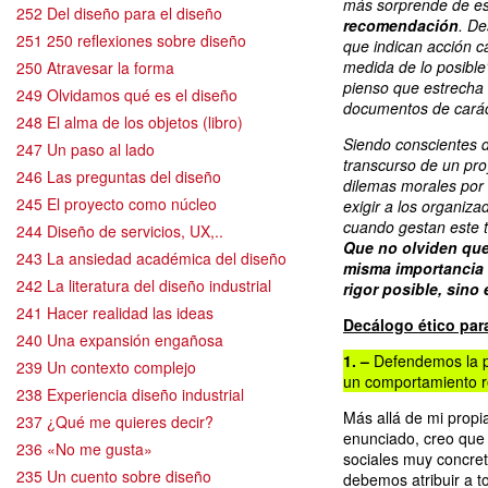
más sorprende de e
252 Del diseño para el diseño
recomendación
. De
251 250 reflexiones sobre diseño
que indican acción ca
medida de lo posible
250 Atravesar la forma
pienso que estrecha 
249 Olvidamos qué es el diseño
documentos de caráct
248 El alma de los objetos (libro)
Siendo conscientes d
247 Un paso al lado
transcurso de un pro
246 Las preguntas del diseño
dilemas morales por 
245 El proyecto como núcleo
exigir a los organiz
cuando gestan este t
244 Diseño de servicios, UX,..
Que no olviden que
243 La ansiedad académica del diseño
misma importancia q
242 La literatura del diseño industrial
rigor posible, sin
241 Hacer realidad las ideas
Decálogo ético para
240 Una expansión engañosa
1. –
Defendemos la p
239 Un contexto complejo
un comportamiento 
238 Experiencia diseño industrial
Más allá de mi propi
237 ¿Qué me quieres decir?
enunciado, creo que 
236 «No me gusta»
sociales muy concret
235 Un cuento sobre diseño
debemos atribuir a t