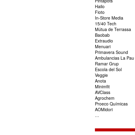
Pintapots
Hailo
Fioto
In-Store Media
15/40 Tech
Mútua de Terrassa
Baobab
Extraudio
Menuari
Primavera Sound
Ambulancias La Pau
Ramar Grup
Escola del Sol
Veggie
Anota
Minimfit
AVClass
Agrochem
Proeco Químicas
AOMidori
…