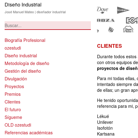
Diseño Industrial
Clientes
José Manuel Mateo | diseñador industrial
Biografía Profesional
CLIENTES
ozestudi
Diseño industrial
Durante todos estos 
con otros equipos de
Metodología de diseño
proyectos de diseño
Gestión del diseño
Para mi todas ellas,
Divulgación
intentado siempre d
Proyectos
de ellas; un gran apr
Premios
He tenido oportunid
Clientes
referencia para mi, 
El futuro
Lékué
Sígueme
Unilever
OLD ozestudi
Isofotón
Referencias académicas
Kartsana