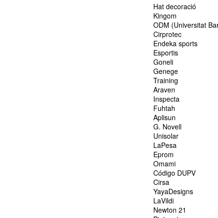
Hat decoració
Kingom
ODM (Universitat Ba
Cirprotec
Endeka sports
Esportis
Goneli
Genege
Training
Araven
Inspecta
Fuhtah
Aplisun
G. Novell
Unisolar
LaPesa
Eprom
Omami
Código DUPV
Cirsa
YayaDesigns
LaVildi
Newton 21