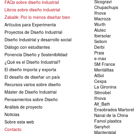
Sicogravi
FAQs sobre diseño industrial
Chupachups
Libros sobre diseño industrial
Ifnova
Zabalik: Por lo menos diseñar bien
Macroza
Wurth
Artículos para Experimenta
Alutec
Proyectos de Diseño Industrial
Ibersolar
Diseño Industrial y desarrollo social
Seliom
Diálogo con estudiantes
Derbi
Praia
Ponencia Diseño y Sostenibilidad
e-max
¿Qué es el Diseño Industrial?
SM France
El diseño importa y exporta
Mentálitas
AlSol
El desafío de diseñar un país
Cexpa
Recursos varios sobre diseño
La Gironina
Máster de Diseño Industrial
Sitmobel
Ifnova
Pensamientos sobre Diseño
Alt_Bath
Análisis de proyecto
Ensobrados Martorel
Noticias
Nanai de la China
Famol plastics
Sobre esta web
Sanyhot
Contacto
Mantenistal