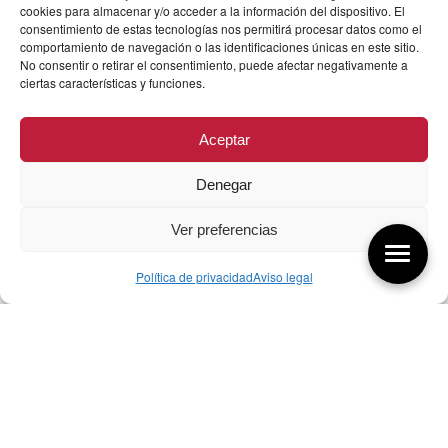
cookies para almacenar y/o acceder a la información del dispositivo. El
consentimiento de estas tecnologías nos permitirá procesar datos como el
comportamiento de navegación o las identificaciones únicas en este sitio.
No consentir o retirar el consentimiento, puede afectar negativamente a
ciertas características y funciones.
Aceptar
Denegar
Ver preferencias
Política de privacidad
Aviso legal
Aquí tienes las últimas entradas:
256 ¿Sobre qué cambia el diseño?
04/08/2026
255 Diseño, éxito y valor
21/07/2026