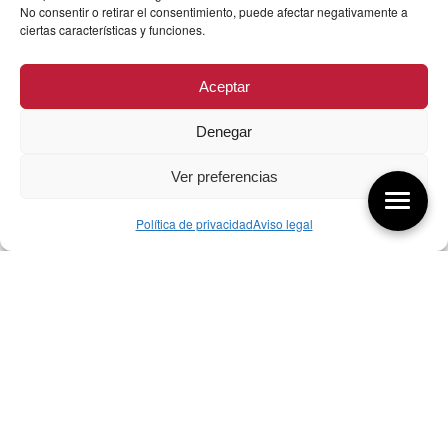
No consentir o retirar el consentimiento, puede afectar negativamente a
ciertas características y funciones.
Aceptar
Denegar
Ver preferencias
Política de privacidad
Aviso legal
Aquí tienes las últimas entradas:
256 ¿Sobre qué cambia el diseño?
04/08/2026
255 Diseño, éxito y valor
21/07/2026
17/07/26 Premios Nacionales Diseño