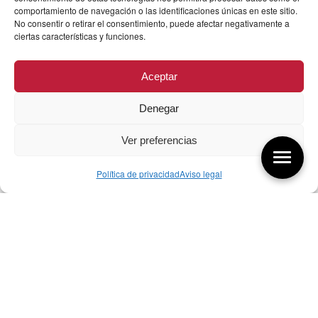
comportamiento de navegación o las identificaciones únicas en este sitio.
No consentir o retirar el consentimiento, puede afectar negativamente a
ciertas características y funciones.
Aceptar
Denegar
Ver preferencias
Política de privacidad
Aviso legal
Aquí tienes las últimas entradas:
257 El universo del diseñador
08/08/2026
07/08/26 Foro Iberoamericano diseño
07/08/2026
256 ¿Sobre qué cambia el diseño?