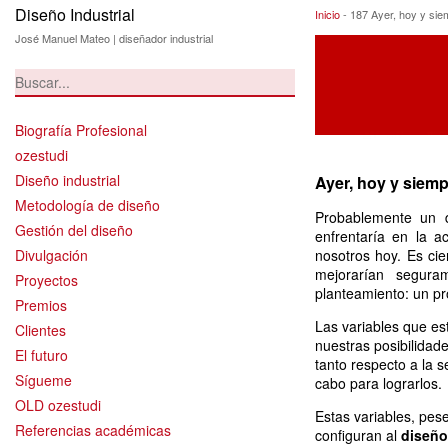
Diseño Industrial
187 Ayer, hoy y 
Inicio
-
187 Ayer, hoy y sie
José Manuel Mateo | diseñador industrial
Biografía Profesional
ozestudi
Diseño industrial
Ayer, hoy y siem
Metodología de diseño
Probablemente un d
Gestión del diseño
enfrentaría en la a
Divulgación
nosotros hoy. Es ci
mejorarían segura
Proyectos
planteamiento: un p
Premios
Las variables que e
Clientes
nuestras posibilidad
El futuro
tanto respecto a la s
Sígueme
cabo para lograrlos.
OLD ozestudi
Estas variables, pe
Referencias académicas
configuran al
diseño