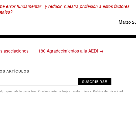
e error fundamentar –y reducir- nuestra profesión a estos factores
ntales?
Marzo 2
us asociaciones
186 Agradecimientos a la AEDI →
MOS ARTÍCULOS
SUSCRIBIRSE
lgo que vale la pena leer. Puedes darte de baja cuando quieras.
Política de privacidad
.