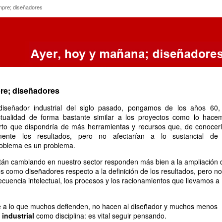
siempre; diseñadores
mpre; diseñadores
pre; diseñadores
iseñador industrial del siglo pasado, pongamos de los años 60,
ctualidad de forma bastante similar a los proyectos como lo hace
erto que dispondría de más herramientas y recursos que, de conocerl
mente los resultados, pero no afectarían a lo sustancial de
roblema es un problema.
stán cambiando en nuestro sector responden más bien a la ampliación 
es como diseñadores respecto a la definición de los resultados, pero no
ecuencia intelectual, los procesos y los racionamientos que llevamos a
se a lo que muchos defienden, no hacen al diseñador y muchos menos
 industrial
como disciplina: es vital seguir pensando.