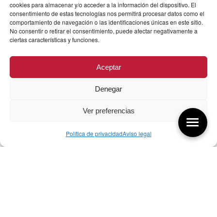
cookies para almacenar y/o acceder a la información del dispositivo. El
consentimiento de estas tecnologías nos permitirá procesar datos como el
comportamiento de navegación o las identificaciones únicas en este sitio.
No consentir o retirar el consentimiento, puede afectar negativamente a
ciertas características y funciones.
Aceptar
Denegar
Ver preferencias
Política de privacidad
Aviso legal
Aquí tienes las últimas entradas:
257 El universo del diseñador
08/08/2026
07/08/26 Foro Iberoamericano diseño
07/08/2026