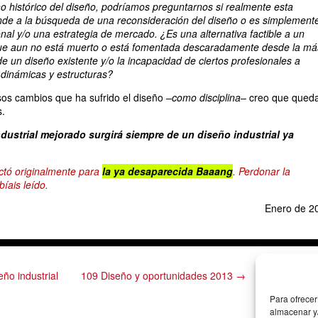
 histórico del diseño, podríamos preguntarnos si realmente esta
de a la búsqueda de una reconsideración del diseño o es simplement
nal y/o una estrategia de mercado. ¿Es una alternativa factible a un
e aun no está muerto o está fomentada descaradamente desde la má
e un diseño existente y/o la incapacidad de ciertos profesionales a
s dinámicas y estructuras?
os cambios que ha sufrido el diseño –
como disciplina
– creo que qued
.
dustrial mejorado surgirá siempre de un diseño industrial ya
actó originalmente para
la ya desaparecida Baaang
. Perdonar la
bíais leído.
Enero de 2
ño industrial
109 Diseño y oportunidades 2013 →
Para ofrecer
almacenar y/