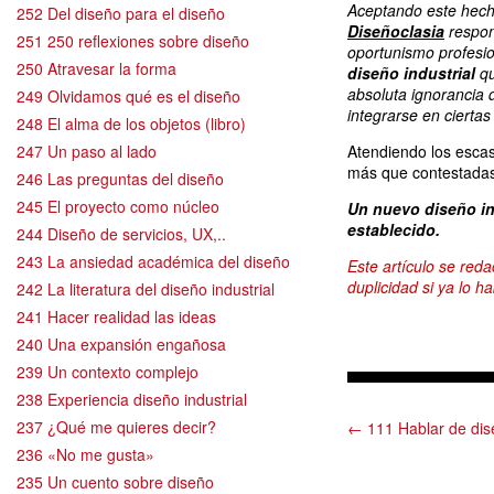
Aceptando este hecho
252 Del diseño para el diseño
Diseñoclasia
respon
251 250 reflexiones sobre diseño
oportunismo profesio
250 Atravesar la forma
diseño industrial
qu
absoluta ignorancia d
249 Olvidamos qué es el diseño
integrarse en cierta
248 El alma de los objetos (libro)
247 Un paso al lado
Atendiendo los escas
más que contestadas
246 Las preguntas del diseño
245 El proyecto como núcleo
Un nuevo diseño in
establecido.
244 Diseño de servicios, UX,..
243 La ansiedad académica del diseño
Este artículo se red
duplicidad si ya lo ha
242 La literatura del diseño industrial
241 Hacer realidad las ideas
240 Una expansión engañosa
239 Un contexto complejo
238 Experiencia diseño industrial
237 ¿Qué me quieres decir?
← 111 Hablar de dise
236 «No me gusta»
235 Un cuento sobre diseño