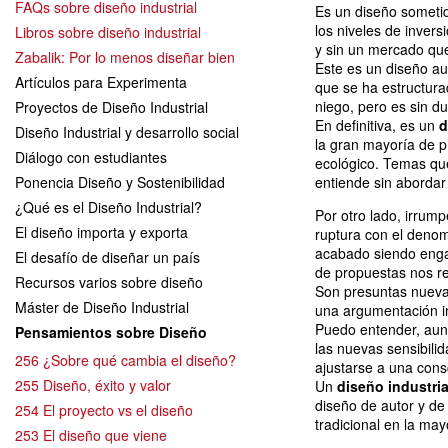
FAQs sobre diseño industrial
Es un diseño sometid
los niveles de invers
Libros sobre diseño industrial
y sin un mercado que
Zabalik: Por lo menos diseñar bien
Este es un diseño au
Artículos para Experimenta
que se ha estructura
niego, pero es sin du
Proyectos de Diseño Industrial
En definitiva, es un
d
Diseño Industrial y desarrollo social
la gran mayoría de p
Diálogo con estudiantes
ecológico. Temas que
Ponencia Diseño y Sostenibilidad
entiende sin abordar
¿Qué es el Diseño Industrial?
Por otro lado, irru
El diseño importa y exporta
ruptura con el deno
acabado siendo engañ
El desafío de diseñar un país
de propuestas nos re
Recursos varios sobre diseño
Son presuntas nueva
Máster de Diseño Industrial
una argumentación in
Puedo entender, aun
Pensamientos sobre Diseño
las nuevas sensibili
256 ¿Sobre qué cambia el diseño?
ajustarse a una cons
255 Diseño, éxito y valor
Un
diseño industri
diseño de autor y de
254 El proyecto vs el diseño
tradicional en la may
253 El diseño que viene