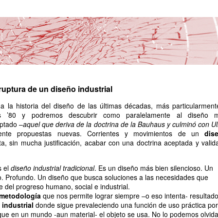
ruptura de un diseño industrial
 la historia del diseño de las últimas décadas, más particularment
os ’80 y podremos descubrir como paralelamente al diseño 
eptado –
aquel que deriva de la doctrina de la Bauhaus y culminó con U
ente propuestas nuevas. Corrientes y movimientos de un
dis
ta, sin mucha justificación, acabar con una doctrina aceptada y valid
s el
diseño industrial tradicional
. Es un diseño más bien silencioso. Un
o. Profundo. Un diseño que busca soluciones a las necesidades que
del progreso humano, social e industrial.
metodología
que nos permite lograr siempre –o eso intenta- resultad
 industrial
donde sigue prevaleciendo una función de uso práctica por
ue en un mundo -aun material- el objeto se usa. No lo podemos olvida