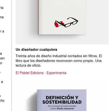
ria
ina
n a
Un diseñador cualquiera
na
Treinta años de diseño industrial contados sin filtros. El
han
libro que los diseñadores reconocen como propio. Una
po
lectura de oficio.
e
El Poblet Edicions
·
Experimenta
 a
n
eño