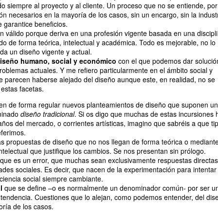
o siempre al proyecto y al cliente. Un proceso que no se entiende, por
ión necesarios en la mayoría de los casos, sin un encargo, sin la indust
 garantice beneficios.
n válido porque deriva en una profesión vigente basada en una discipl
do de forma teórica, intelectual y académica. Todo es mejorable, no lo
da un diseño vigente y actual.
iseño humano, social y económico
con el que podemos dar solució
roblemas actuales. Y me refiero particularmente en el ámbito social y
 parecen haberse alejado del diseño aunque este, en realidad, no se
 estas facetas.
mpen de forma regular nuevos planteamientos de diseño que suponen u
minado
diseño tradicional
. Si os digo que muchas de estas incursiones 
os del mercado, o corrientes artísticas, imagino que sabréis a que ti
ferimos.
s propuestas de diseño que no nos llegan de forma teórica o mediant
telectual que justifique los cambios. Se nos presentan sin prólogo.
que es un error, que muchas sean exclusivamente respuestas directas
dades sociales. Es decir, que nacen de la experimentación para intentar
ciencia social siempre cambiante.
al
que se define –o es normalmente un denominador común- por ser u
 tendencia. Cuestiones que lo alejan, como podemos entender, del dis
oría de los casos.