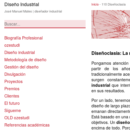
Diseño Industrial
110 Diseñoclasia
Inicio
-
110 Diseñoclasia
José Manuel Mateo | diseñador industrial
Biografía Profesional
ozestudi
Diseño industrial
Diseñoclasia: La 
Metodología de diseño
Pongamos atención a
Gestión del diseño
partir de los añ
Divulgación
tradicionalmente ac
surgen constantem
Proyectos
industrial
que inten
Premios
en sus resultados.
Clientes
Por un lado, tenemo
El futuro
diseño de largo plaz
Sígueme
emanan directamente 
Está basado en una
OLD ozestudi
objetivos. Un
diseño
Referencias académicas
encima de todo. Porq