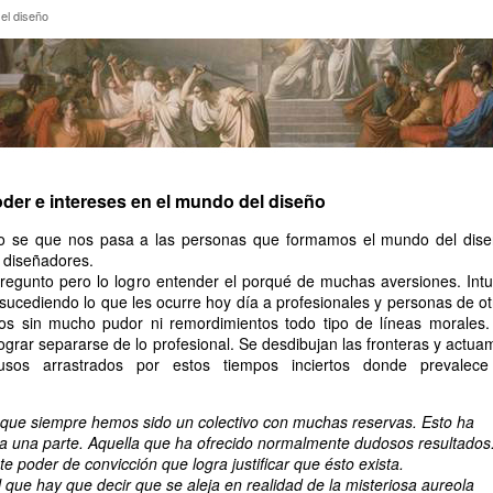
en el diseño
el diseño
der e intereses en el mundo del diseño
o se que nos pasa a las personas que formamos el mundo del dise
 diseñadores.
pregunto pero lo logro entender el porqué de muchas aversiones. Intu
 sucediendo lo que les ocurre hoy día a profesionales y personas de ot
s sin mucho pudor ni remordimientos todo tipo de líneas morales.
ograr separarse de lo profesional. Se desdibujan las fronteras y actua
fusos arrastrados por estos tiempos inciertos donde prevalece
ue siempre hemos sido un colectivo con muchas reservas. Esto ha
a una parte. Aquella que ha ofrecido normalmente dudosos resultados
 poder de convicción que logra justificar que ésto exista.
 que hay que decir que se aleja en realidad de la misteriosa aureola