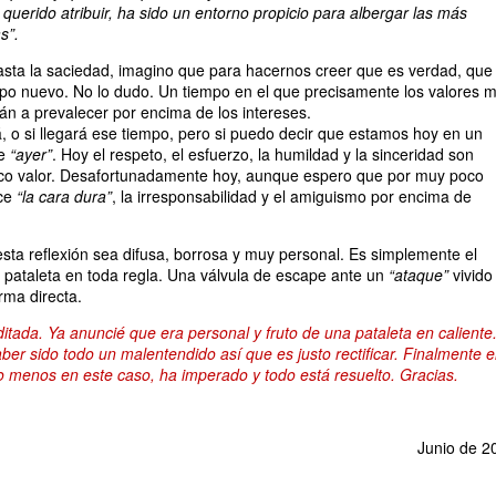
 querido atribuir, ha sido un entorno propicio para albergar las más
s”.
hasta la saciedad, imagino que para hacernos creer que es verdad, que
empo nuevo. No lo dudo. Un tiempo en el que precisamente los valores 
án a prevalecer por encima de los intereses.
, o si llegará ese tiempo, pero si puedo decir que estamos hoy en un
de
“ayer”
. Hoy el respeto, el esfuerzo, la humildad y la sinceridad son
o valor. Desafortunadamente hoy, aunque espero que por muy poco
ece
“la cara dura”
, la irresponsabilidad y el amiguismo por encima de
sta reflexión sea difusa, borrosa y muy personal. Es simplemente el
na pataleta en toda regla. Una válvula de escape ante un
“ataque”
vivido
rma directa.
ditada. Ya anuncié que era personal y fruto de una pataleta en caliente
ber sido todo un malentendido así que es justo rectificar. Finalmente e
o menos en este caso, ha imperado y todo está resuelto. Gracias.
Junio de 2