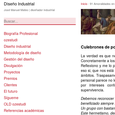
Diseño Industrial
91 Amoralidades 
Inicio
-
91 Amoralidades en 
José Manuel Mateo | diseñador industrial
Biografía Profesional
ozestudi
Diseño industrial
Culebrones de po
Metodología de diseño
La verdad es que n
Gestión del diseño
Concretamente a los
Divulgación
Reflexiono y me lo 
eso si, que nos está
Proyectos
ámbitos. Traspasamo
Premios
personal parece no l
Clientes
por intereses con
supervivencia.
El futuro
Sígueme
Debemos reconocer q
beneficiado siempre 
OLD ozestudi
Un grupo con bastante
Referencias académicas
Este hermetismo, del