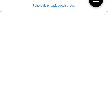
Política de privacidad
Aviso legal
Aquí tienes las últimas entradas:
256 ¿Sobre qué cambia el diseño?
04/08/2026
255 Diseño, éxito y valor
21/07/2026
17/07/26 Premios Nacionales Diseño
17/07/2026
Bibliografía de diseño industrial