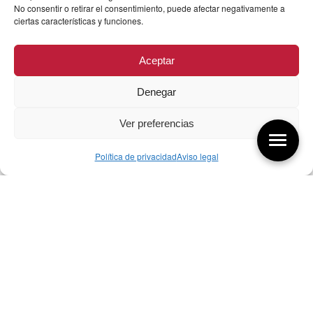
No consentir o retirar el consentimiento, puede afectar negativamente a
ciertas características y funciones.
Aceptar
Denegar
Ver preferencias
Política de privacidad
Aviso legal
Aquí tienes las últimas entradas:
256 ¿Sobre qué cambia el diseño?
04/08/2026
255 Diseño, éxito y valor
21/07/2026
17/07/26 Premios Nacionales Diseño