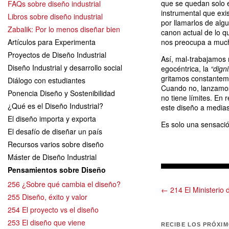
que se quedan solo e
FAQs sobre diseño industrial
instrumental que exi
Libros sobre diseño industrial
por llamarlos de al
Zabalik: Por lo menos diseñar bien
canon actual de lo q
Artículos para Experimenta
nos preocupa a much
Proyectos de Diseño Industrial
Así, mal-trabajamos 
Diseño Industrial y desarrollo social
egocéntrica, la
“digni
gritamos constantem
Diálogo con estudiantes
Cuando no, lanzam
Ponencia Diseño y Sostenibilidad
no tiene límites. En
¿Qué es el Diseño Industrial?
este diseño a medias
El diseño importa y exporta
Es solo una sensaci
El desafío de diseñar un país
Recursos varios sobre diseño
Máster de Diseño Industrial
Pensamientos sobre Diseño
256 ¿Sobre qué cambia el diseño?
← 214 El Ministerio 
255 Diseño, éxito y valor
254 El proyecto vs el diseño
253 El diseño que viene
RECIBE LOS PRÓXI