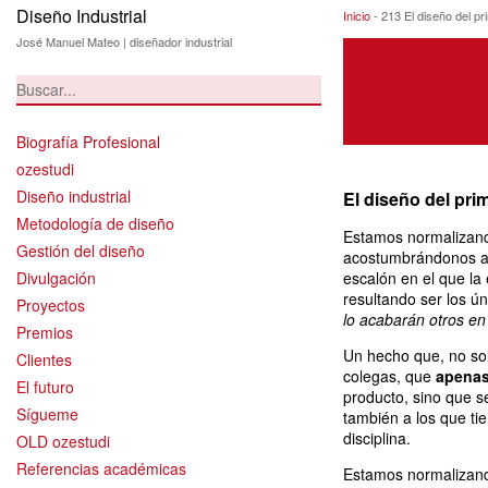
Diseño Industrial
213 El diseño del
Inicio
-
213 El diseño del p
José Manuel Mateo | diseñador industrial
Biografía Profesional
ozestudi
Diseño industrial
El diseño del pri
Metodología de diseño
Estamos normalizand
Gestión del diseño
acostumbrándonos a
Divulgación
escalón en el que la 
resultando ser los 
Proyectos
lo acabarán otros en
Premios
Un hecho que, no so
Clientes
colegas, que
apenas
El futuro
producto, sino que 
Sígueme
también a los que tie
disciplina.
OLD ozestudi
Referencias académicas
Estamos normalizand