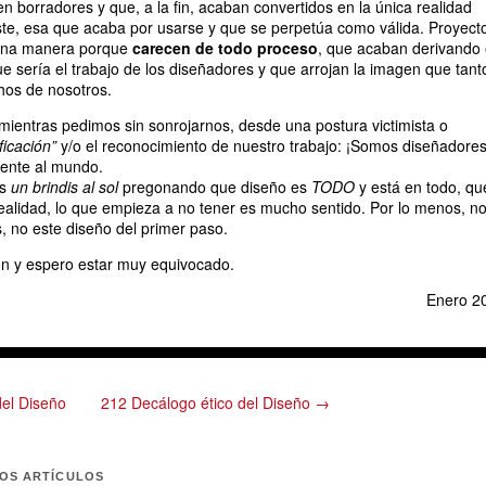
n borradores y que, a la fin, acaban convertidos en la única realidad
ste, esa que acaba por usarse y que se perpetúa como válida. Proyect
guna manera porque
carecen de todo proceso
, que acaban derivando
ue sería el trabajo de los diseñadores y que arrojan la imagen que tant
os de nosotros.
mientras pedimos sin sonrojarnos, desde una postura victimista o
ficación”
y/o el reconocimiento de nuestro trabajo: ¡Somos diseñadores
ente al mundo.
os
un brindis al sol
pregonando que diseño es
TODO
y está en todo, qu
 realidad, lo que empieza a no tener es mucho sentido. Por lo menos, n
, no este diseño del primer paso.
ón y espero estar muy equivocado.
Enero 2
del Diseño
212 Decálogo ético del Diseño →
MOS ARTÍCULOS