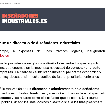
e Diseñadores DisInd
iseñadores DisInd
que un directorio de diseñadores industriales
mpo, a expensas de unos trámites legales, inaugurare
les.es
las inquietudes de un grupo de diseñadores, entre los que tengo la
rme, que creemos en la imperiosa necesidad de
conectar al diseño
empresas
. La finalidad es intentar cambiar el panorama económico y
s, hoy abocado, sin mucho sentido de futuro, prioritariamente a los
á la realización de un
directorio exclusivamente de diseñadores
n estos estudiantes, freelances y/o estudios. Un espacio en el que cad
strarse y expresarse como el diseñador que se siente. Un recurso
e perfiles, desde los más técnicos e
ingenieriles,
a los más plásticos y