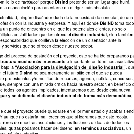
omillo lo de
“artístico”
porque
DisInd
pretende ser un lugar que huirá
 la especulación para asentarse en el rigor más absoluto.
tualidad, ningún diseñador duda de la necesidad de conectar, de una
profesión con la industria y empresa. Y aquí es donde
DisIND
toma todo
ta un punto de encuentro en el que los potenciales clientes, no solo
ltiples posibilidades que les ofrece el
diseño industrial,
sino también
esponsabilidad que conlleva la elección de un diseñador ante la
s y servicios que se ofrecen desde nuestro sector.
rgo del proceso de gestación del proyecto, este se ha ido preparando p
estructura mucho más interesante
e importante en términos asociativo
 bajo la
“Asociación para la divulgación del diseño industrial”,
qu
n el futuro
DisInd
no sea meramente un sitio en el que se pueda
de profesionales y/o multitud de recursos; agenda, noticias, concursos,
que, siempre con una mirada crítica hacía nuestro sector, en beneficio 
de todos los agentes implicados, intentaremos que, desde esta nueva
gue y se defienda el diseño industrial de forma más democrática,
e que el proyecto puede quedarse en el primer estadio y acabar sien
. Y aunque no estaría mal, creemos que si logramos que este recoja,
errores de nuestras asociaciones y las ilusiones e ideas de todos los
ales, quizás podamos hacer del diseño,
en términos asociativos
, un
o, válido y efectivo.