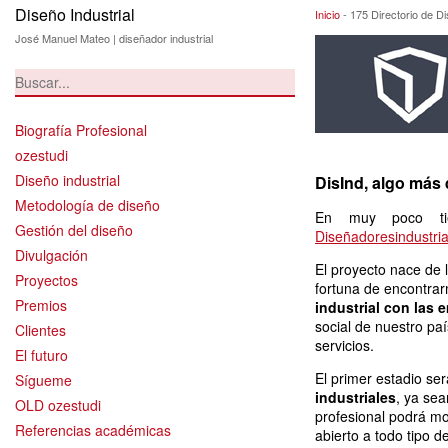
Diseño Industrial
175 Directorio d
Inicio
-
175 Directorio de D
José Manuel Mateo | diseñador industrial
Biografía Profesional
ozestudi
Diseño industrial
DisInd, algo más 
Metodología de diseño
En muy poco tie
Gestión del diseño
Diseñadoresindustria
Divulgación
El proyecto nace de 
Proyectos
fortuna de encontra
Premios
industrial con las 
social de nuestro paí
Clientes
servicios.
El futuro
El primer estadio ser
Sígueme
industriales
, ya sea
OLD ozestudi
profesional podrá mo
Referencias académicas
abierto a todo tipo d