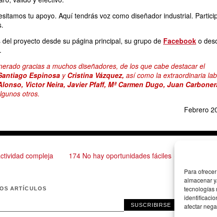
esitamos tu apoyo. Aquí tendrás voz como diseñador industrial. Partici
.
del proyecto desde su página principal, su grupo de
Facebook
o des
.
nerado gracias a muchos diseñadores, de los que cabe destacar el
Santiago Espinosa
y
Cristina Vázquez,
así como la extraordinaria la
Alonso, Victor Neira, Javier Pfaff, Mª Carmen Dugo, Juan Carbone
algunos otros.
Febrero 2
ctividad compleja
174 No hay oportunidades fáciles →
Para ofrecer
almacenar y/
tecnologías
MOS ARTÍCULOS
identificaci
SUSCRIBIRSE
afectar nega