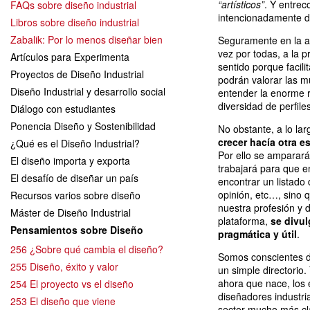
“artísticos”
. Y entrec
FAQs sobre diseño industrial
intencionadamente de
Libros sobre diseño industrial
Zabalik: Por lo menos diseñar bien
Seguramente en la ac
vez por todas, a la 
Artículos para Experimenta
sentido porque facili
Proyectos de Diseño Industrial
podrán valorar las mú
Diseño Industrial y desarrollo social
entender la enorme r
diversidad de perfile
Diálogo con estudiantes
Ponencia Diseño y Sostenibilidad
No obstante, a lo la
crecer hacía otra 
¿Qué es el Diseño Industrial?
Por ello se amparará
El diseño importa y exporta
trabajará para que e
El desafío de diseñar un país
encontrar un listado 
opinión, etc…, sino 
Recursos varios sobre diseño
nuestra profesión y 
Máster de Diseño Industrial
plataforma,
se divul
Pensamientos sobre Diseño
pragmática y útil
.
256 ¿Sobre qué cambia el diseño?
Somos conscientes d
255 Diseño, éxito y valor
un simple directorio
ahora que nace, los 
254 El proyecto vs el diseño
diseñadores industri
253 El diseño que viene
sector mucho más clar