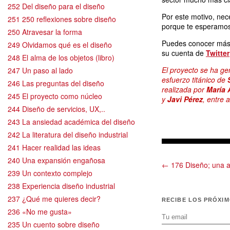
252 Del diseño para el diseño
Por este motivo, nec
251 250 reflexiones sobre diseño
porque te esperamos
250 Atravesar la forma
Puedes conocer más 
249 Olvidamos qué es el diseño
su cuenta de
Twitter
248 El alma de los objetos (libro)
El proyecto se ha ge
247 Un paso al lado
esfuerzo titánico de
246 Las preguntas del diseño
realizada por
María 
245 El proyecto como núcleo
y
Javi Pérez
, entre 
244 Diseño de servicios, UX,..
243 La ansiedad académica del diseño
242 La literatura del diseño industrial
241 Hacer realidad las ideas
240 Una expansión engañosa
← 176 Diseño; una a
239 Un contexto complejo
238 Experiencia diseño industrial
237 ¿Qué me quieres decir?
RECIBE LOS PRÓXI
236 «No me gusta»
235 Un cuento sobre diseño