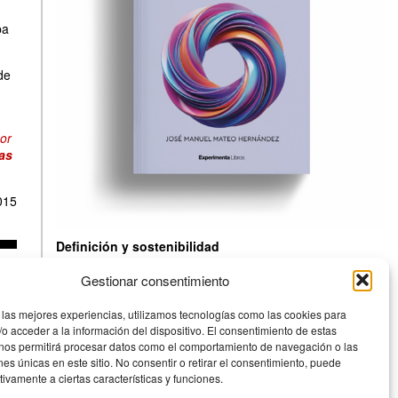
pa
de
bor
ras
015
Definición y sostenibilidad
Una reflexión comprometida sobre los pilares esenciales
Gestionar consentimiento
del diseño industrial contemporáneo: la necesidad de una
definición rigurosa y la sostenibilidad como principio íntimo
 las mejores experiencias, utilizamos tecnologías como las cookies para
e inherente al acto de diseñar.
o acceder a la información del dispositivo. El consentimiento de estas
Experimenta
 nos permitirá procesar datos como el comportamiento de navegación o las
ones únicas en este sitio. No consentir o retirar el consentimiento, puede
tivamente a ciertas características y funciones.