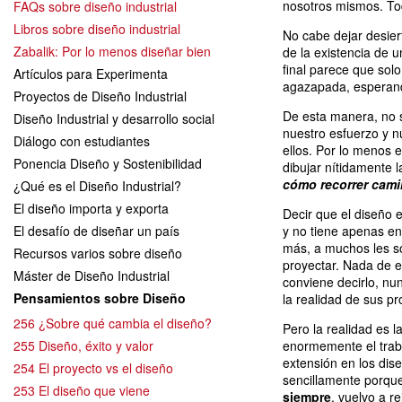
nosotros mismos. Tod
FAQs sobre diseño industrial
Libros sobre diseño industrial
No cabe dejar desier
Zabalik: Por lo menos diseñar bien
de la existencia de 
final parece que sol
Artículos para Experimenta
agazapada, esperan
Proyectos de Diseño Industrial
De esta manera, no 
Diseño Industrial y desarrollo social
nuestro esfuerzo y 
Diálogo con estudiantes
ellos. Por lo menos 
Ponencia Diseño y Sostenibilidad
dibujar nítidamente l
cómo recorrer camin
¿Qué es el Diseño Industrial?
El diseño importa y exporta
Decir que el diseño
El desafío de diseñar un país
y no tiene apenas en
más, a muchos les so
Recursos varios sobre diseño
proyectar. Nada de e
Máster de Diseño Industrial
conviene decirlo, nu
Pensamientos sobre Diseño
la realidad de sus p
256 ¿Sobre qué cambia el diseño?
Pero la realidad es 
255 Diseño, éxito y valor
enormemente el traba
extensión en los dise
254 El proyecto vs el diseño
sencillamente porqu
253 El diseño que viene
siempre
, vuelvo a r