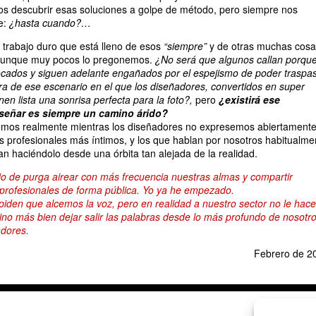
 descubrir esas soluciones a golpe de método, pero siempre nos
e:
¿hasta cuando?…
n trabajo duro que está lleno de esos
“siempre”
y de otras muchas cosa
 aunque muy pocos lo pregonemos.
¿No será que algunos callan porqu
ocados y siguen adelante engañados por el espejismo de poder traspa
ara de ese escenario en el que los diseñadores, convertidos en super
enen lista una sonrisa perfecta para la foto?,
pero
¿existirá ese
iseñar es siempre un camino árido?
emos realmente mientras los diseñadores no expresemos abiertament
s profesionales más íntimos, y los que hablan por nosotros habitualme
an haciéndolo desde una órbita tan alejada de la realidad.
cio de purga airear con más frecuencia nuestras almas y compartir
profesionales de forma pública. Yo ya he empezado.
iden que alcemos la voz, pero en realidad a nuestro sector no le hace
 sino más bien dejar salir las palabras desde lo más profundo de nosotr
dores.
Febrero de 2