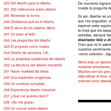
252 Del diseño para el diseño
De momento logramos
invade la pregunta d
251 250 reflexiones sobre diseño
250 Atravesar la forma
Es así, diseñar es u
que nos angustian,
249 Olvidamos qué es el diseño
esperan estar equiv
248 El alma de los objetos (libro)
la línea que los sep
247 Un paso al lado
estrellas, siempre ti
diseñador feliz o d
246 Las preguntas del diseño
Creo que no lo sabr
245 El proyecto como núcleo
nuestros sentimiento
244 Diseño de servicios, UX,..
-como colectivo-, sig
243 La ansiedad académica del diseño
Sería todo un ejerci
242 La literatura del diseño industrial
nuestras emociones 
241 Hacer realidad las ideas
Muchos son los que p
falta elevar el tono,
240 Una expansión engañosa
mismos como diseña
239 Un contexto complejo
238 Experiencia diseño industrial
237 ¿Qué me quieres decir?
236 «No me gusta»
235 Un cuento sobre diseño