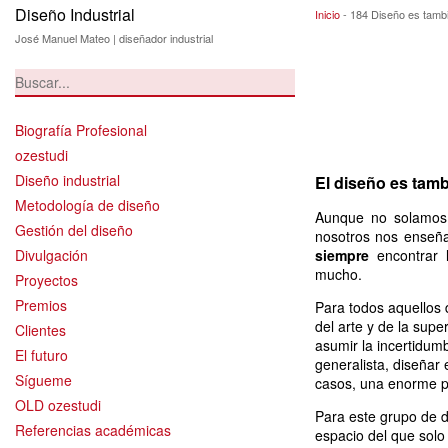
Diseño Industrial
184 Diseño es ta
Inicio
-
184 Diseño es tambi
José Manuel Mateo | diseñador industrial
Biografía Profesional
ozestudi
Diseño industrial
El diseño es tam
Metodología de diseño
Aunque no solamos 
Gestión del diseño
nosotros nos enseñ
Divulgación
siempre
encontrar l
mucho.
Proyectos
Premios
Para todos aquellos
del arte y de la supe
Clientes
asumir la incertidumb
El futuro
generalista, diseñar
Sígueme
casos, una enorme p
OLD ozestudi
Para este grupo de d
Referencias académicas
espacio del que solo