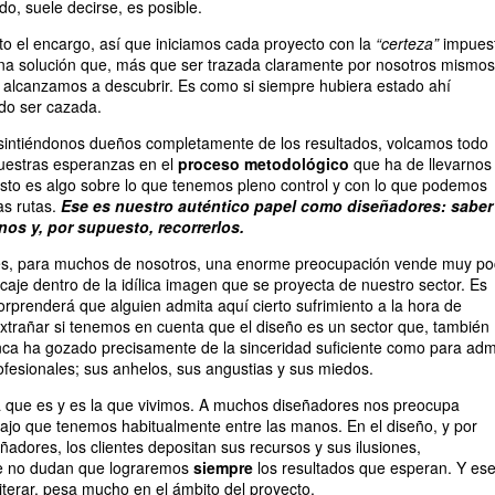
o, suele decirse, es posible.
to el encargo, así que iniciamos cada proyecto con la
“certeza”
impues
una solución que, más que ser trazada claramente por nosotros mismos,
o alcanzamos a descubrir. Es como si siempre hubiera estado ahí
do ser cazada.
sintiéndonos dueños completamente de los resultados, volcamos todo
nuestras esperanzas en el
proceso metodológico
que ha de llevarnos
esto es algo sobre lo que tenemos pleno control y con lo que podemos
as rutas.
Ese es nuestro auténtico papel como diseñadores: saber
os y, por supuesto, recorrerlos.
 es, para muchos de nosotros, una enorme preocupación vende muy p
caje dentro de la idílica imagen que se proyecta de nuestro sector. Es
rprenderá que alguien admita aquí cierto sufrimiento a la hora de
xtrañar si tenemos en cuenta que el diseño es un sector que, también
nca ha gozado precisamente de la sinceridad suficiente como para admi
rofesionales; sus anhelos, sus angustias y sus miedos.
la que es y es la que vivimos. A muchos diseñadores nos preocupa
jo que tenemos habitualmente entre las manos. En el diseño, y por
ñadores, los clientes depositan sus recursos y sus ilusiones,
e no dudan que lograremos
siempre
los resultados que esperan. Y es
eiterar, pesa mucho en el ámbito del proyecto.