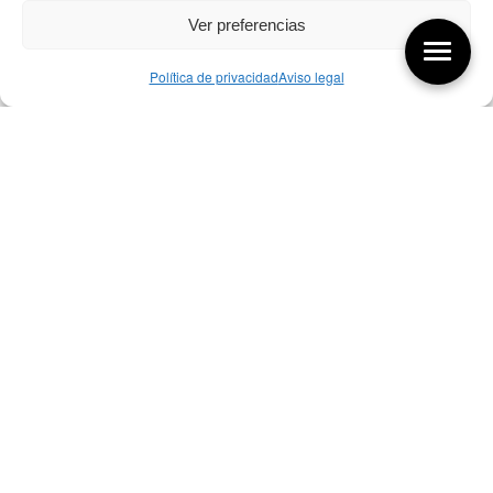
Ver preferencias
Política de privacidad
Aviso legal
Aquí tienes las últimas entradas:
256 ¿Sobre qué cambia el diseño?
04/08/2026
255 Diseño, éxito y valor
21/07/2026
17/07/26 Premios Nacionales Diseño
17/07/2026
Bibliografía de diseño industrial