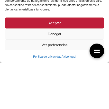
comportamiento de navegación o las identificaciones únicas en este sitio.
No consentir o retirar el consentimiento, puede afectar negativamente a
ciertas características y funciones.
Aceptar
Denegar
Ver preferencias
Política de privacidad
Aviso legal
Aquí tienes las últimas entradas:
07/08/26 Foro Iberoamericano diseño
07/08/2026
256 ¿Sobre qué cambia el diseño?
04/08/2026
255 Diseño, éxito y valor