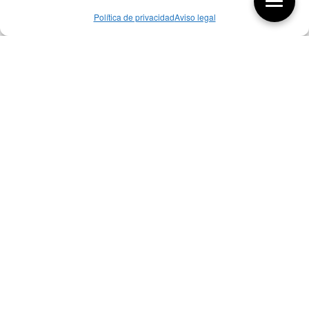
Política de privacidad
Aviso legal
Aquí tienes las últimas entradas:
256 ¿Sobre qué cambia el diseño?
04/08/2026
255 Diseño, éxito y valor
21/07/2026
17/07/26 Premios Nacionales Diseño
17/07/2026
Bibliografía de diseño industrial