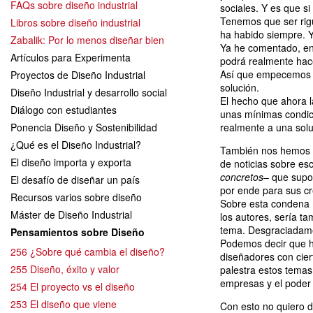
FAQs sobre diseño industrial
sociales. Y es que s
Tenemos que ser rig
Libros sobre diseño industrial
ha habido siempre. 
Zabalik: Por lo menos diseñar bien
Ya he comentado, en
Artículos para Experimenta
podrá realmente hace
Así que empecemos a 
Proyectos de Diseño Industrial
solución.
Diseño Industrial y desarrollo social
El hecho que ahora l
Diálogo con estudiantes
unas mínimas condici
Ponencia Diseño y Sostenibilidad
realmente a una solu
¿Qué es el Diseño Industrial?
También nos hemos po
El diseño importa y exporta
de noticias sobre es
concretos
– que supo
El desafío de diseñar un país
por ende para sus c
Recursos varios sobre diseño
Sobre esta condena m
Máster de Diseño Industrial
los autores, sería ta
tema. Desgraciadamen
Pensamientos sobre Diseño
Podemos decir que ho
256 ¿Sobre qué cambia el diseño?
diseñadores con cier
255 Diseño, éxito y valor
palestra estos temas
empresas y el poder 
254 El proyecto vs el diseño
253 El diseño que viene
Con esto no quiero d