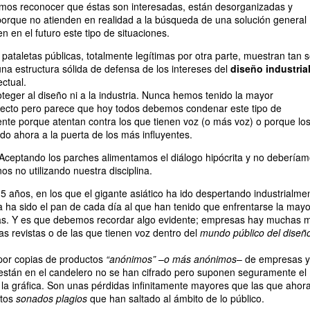
mos reconocer que éstas son interesadas, están desorganizadas y
orque no atienden en realidad a la búsqueda de una solución general
 en el futuro este tipo de situaciones.
 pataletas públicas, totalmente legítimas por otra parte, muestran tan s
una estructura sólida de defensa de los intereses del
diseño industria
ectual.
eger al diseño ni a la industria. Nunca hemos tenido la mayor
pecto pero parece que hoy todos debemos condenar este tipo de
nte porque atentan contra los que tienen voz (o más voz) o porque lo
o ahora a la puerta de los más influyentes.
 Aceptando los parches alimentamos el diálogo hipócrita y no debería
nos no utilizando nuestra disciplina.
15 años, en los que el gigante asiático ha ido despertando industrialme
ia ha sido el pan de cada día al que han tenido que enfrentarse la mayo
s. Y es que debemos recordar algo evidente; empresas hay muchas 
as revistas o de las que tienen voz dentro del
mundo público del diseñ
 por copias de productos
“anónimos”
–
o más anónimos
– de empresas y
están en el candelero no se han cifrado pero suponen seguramente el
la gráfica. Son unas pérdidas infinitamente mayores que las que ahor
stos
sonados plagios
que han saltado al ámbito de lo público.