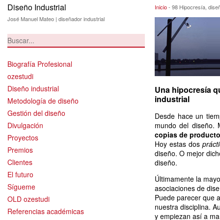
Diseño Industrial
98 Hipocresía, d
Inicio
-
98 Hipocresía, dis
José Manuel Mateo | diseñador industrial
Biografía Profesional
ozestudi
Diseño industrial
Una hipocresía qu
industrial
Metodología de diseño
Gestión del diseño
Desde hace un tiempo
Divulgación
mundo del diseño. 
copias de product
Proyectos
Hoy estas dos
práct
Premios
diseño. O mejor dic
Clientes
diseño.
El futuro
Últimamente la mayor
Sígueme
asociaciones de dis
Puede parecer que al 
OLD ozestudi
nuestra disciplina. 
Referencias académicas
y empiezan así a mar