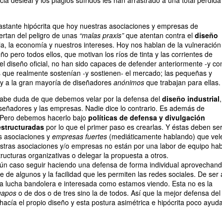
a desleal y los plagios sufridos les han arrastrado a una total pérdida
astante hipócrita que hoy nuestras asociaciones y empresas de
ertan del peligro de unas
“malas praxis”
que atentan contra el
diseño
tria, la economía y nuestros intereses. Hoy nos hablan de la vulneración
ño pero todos ellos, que motivan los ríos de tinta y las corrientes de
el diseño oficial, no han sido capaces de defender anteriormente -y co
 que realmente sostenían -y sostienen- el mercado; las pequeñas y
 a la gran mayoría de diseñadores
anónimos
que trabajan para ellas.
cabe duda de que debemos velar por la defensa del
diseño industrial
,
 diseñadores y las empresas. Nadie dice lo contrario. Es además de
. Pero debemos hacerlo bajo
políticas de defensa y divulgación
estructuradas
por lo que el primer paso es crearlas. Y éstas deben se
 asociaciones y
empresas fuertes
(mediáticamente hablando) que vel
stras asociaciones y/o empresas no están por una labor de equipo ha
ructuras organizativas o delegar la propuesta a otros.
n caso seguir haciendo una defensa de forma individual aprovechan
re de algunos y la facilidad que les permiten las redes sociales. De ser 
a lucha bandolera e interesada como estamos viendo. Esta no es la
uapos
o de dos o de tres sino la de todos. Así que la mejor defensa del
hacía el propio diseño y esta postura asimétrica e hipócrita poco ayuda