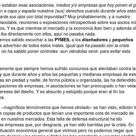
estaban esas asociaciones, medios y/o empresas que hoy ponen el gr
den a capa y espada nuestros (sus) derechos cuando durante años esto
nte sus ojos con total impunidad?
Muy probablemente, y a nuestro
iscolabis, reuniones o exposiciones retrospectivas sobre sus socios m
os. Y es que mientras el mercado y la economía iban bien y además e
iba directamente con ellos, aquí no pasaba nada.
hemos sabido escuchar a las
PYMES
, a los
diseñadores
y
pequeños
 advertían de todos estos males.
Igual que ha pasado con la crisis
 no ha sabido poner controles -aun viéndolas venir- para evitar esta
aramente que siempre hemos sufrido concursos que atentaban contra la
l y que durante años y años las pequeñas y medianas empresas de est
as sin piedad y nadie, de forma pública u organizada, las ha defendido
upaciones de empresas, ni asociaciones se han preocupado o han vela
ereses del diseño. Y es absurdo y estúpido porque eran al fin los
os.
s –
magníficos termómetros que hemos obviado
– se han visto, edición t
de copias de productos que tenían una importante cota de mercado de
en nuestros mercados. Esta falta de defensa estructural ha ido
 empresas que, por desgracia, ya han sido barridas por la crisis. En
 situación económica general que vivimos pero no podemos negar que