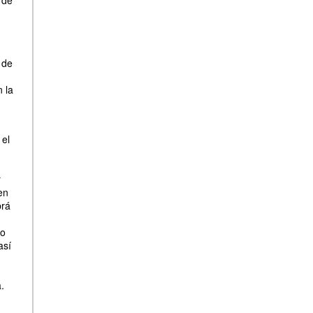
 de
 de
n la
 el
r
en
brá
do
así
.