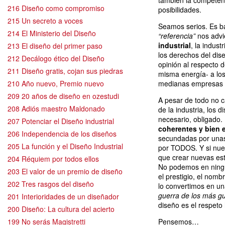
también la competenci
216 Diseño como compromiso
posibilidades.
215 Un secreto a voces
Seamos serios. Es b
214 El Ministerio del Diseño
“referencia”
nos advi
industrial
, la indus
213 El diseño del primer paso
los derechos del dise
212 Decálogo ético del Diseño
opinión al respecto d
211 Diseño gratis, cojan sus piedras
misma energía- a los
210 Año nuevo, Premio nuevo
medianas empresas y
209 20 años de diseño en ozestudi
A pesar de todo no 
208 Adiós maestro Maldonado
de la industria, los
necesario, obligado
207 Potenciar el Diseño industrial
coherentes y bien 
206 Independencia de los diseños
secundadas por unas
205 La función y el Diseño Industrial
por TODOS. Y si nue
que crear nuevas est
204 Réquiem por todos ellos
No podemos en ningú
203 El valor de un premio de diseño
el prestigio, el nomb
202 Tres rasgos del diseño
lo convertimos en un
guerra de los más g
201 Interioridades de un diseñador
diseño es el respeto 
200 Diseño: La cultura del acierto
199 No serás Magistretti
Pensemos…