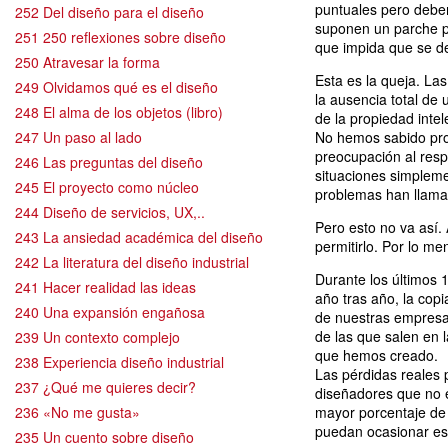
puntuales pero debe
252 Del diseño para el diseño
suponen un parche p
251 250 reflexiones sobre diseño
que impida que se den
250 Atravesar la forma
Esta es la queja. Las
249 Olvidamos qué es el diseño
la ausencia total de 
248 El alma de los objetos (libro)
de la propiedad intel
247 Un paso al lado
No hemos sabido prot
preocupación al res
246 Las preguntas del diseño
situaciones simpleme
245 El proyecto como núcleo
problemas han llamad
244 Diseño de servicios, UX,..
Pero esto no va así.
243 La ansiedad académica del diseño
permitirlo. Por lo me
242 La literatura del diseño industrial
Durante los últimos 
241 Hacer realidad las ideas
año tras año, la cop
240 Una expansión engañosa
de nuestras empresa
de las que salen en l
239 Un contexto complejo
que hemos creado.
238 Experiencia diseño industrial
Las pérdidas reales
237 ¿Qué me quieres decir?
diseñadores que no 
236 «No me gusta»
mayor porcentaje de 
puedan ocasionar e
235 Un cuento sobre diseño