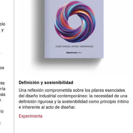
olo
l
y
s
mos
Definición y sostenibilidad
nte
ría
Una reflexión comprometida sobre los pilares esenciales
más
del diseño industrial contemporáneo: la necesidad de una
o
definición rigurosa y la sostenibilidad como principio íntimo
e inherente al acto de diseñar.
/o
Experimenta
a