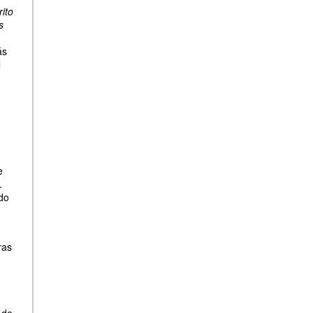
ito
s
ás
l
e
.
do
ras