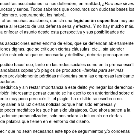
i nuestras asociaciones no nos defienden, en realidad,
¿Para que sirve
urosos y serios. Todos sabemos que concursos con dudosas bases lo
Y siempre, seguramente, los habrá.
 otras muchas ocasiones, que sin una
legislación específica
muy po
rse al respecto de una defensa seria y efectiva. Y no hay mucho más
enfocar el asunto desde esta perspectiva y sus posibilidades de
as asociaciones estén encima de ellos, que se defiendan abiertamente
ones dignas, que se critiquen ciertas cláusulas, etc… sin atender
ción estructural que es necesaría y definitiva, debería preocuparnos.
dido hacer eco, tanto en las redes sociales como en la prensa escrit
candalosas copias y/o plagios de productos –
farolas para ser más
nen previsiblemente pérdidas millonarias para las empresas fabricante
readores.
ediática y sin restar importancia a este delito y/o negar los derechos
mbién interesante pensar cuanto se ha escrito con anterioridad sobre e
te muy poco pero existir -el plagio- ha existido se escriba o no.
y salen a la luz ciertas noticias porque han sido empresas y
to poder mediático los que han sido ultrajados. Que ahora salten a la
, además personalizados, solo nos aclara la influencia de ciertas
de palabra que tienen en el entorno del diseño.
ecir que no sean necesarios este tipo de seguimientos y/o condenas