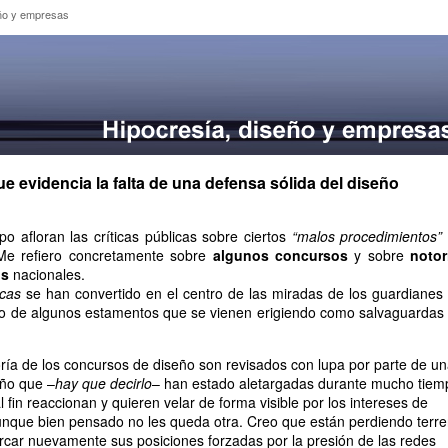
iseño y empresas
eño y empresas
e evidencia la falta de una defensa sólida del diseño
 afloran las críticas públicas sobre ciertos
“malos procedimientos”
Me refiero concretamente sobre
algunos concursos
y sobre
notor
os
nacionales.
icas
se han convertido en el centro de las miradas de los guardianes 
ho de algunos estamentos que se vienen erigiendo como salvaguardas 
ía de los concursos de diseño son revisados con lupa por parte de u
eño que –
hay que decirlo
– han estado aletargadas durante mucho tiem
fin reaccionan y quieren velar de forma visible por los intereses de
Aunque bien pensado no les queda otra. Creo que están perdiendo terr
car nuevamente sus posiciones forzadas por la presión de las redes