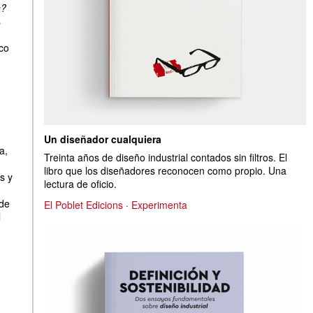
n?
s
co
.
Un diseñador cualquiera
a,
Treinta años de diseño industrial contados sin filtros. El
libro que los diseñadores reconocen como propio. Una
s y
lectura de oficio.
 de
El Poblet Edicions
·
Experimenta
l