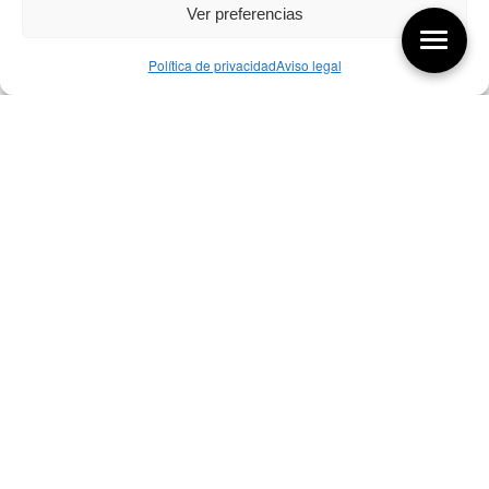
Ver preferencias
Política de privacidad
Aviso legal
Aquí tienes las últimas entradas:
257 El universo del diseñador
08/08/2026
07/08/26 Foro Iberoamericano diseño
07/08/2026
256 ¿Sobre qué cambia el diseño?
04/08/2026
Bibliografía de diseño industrial