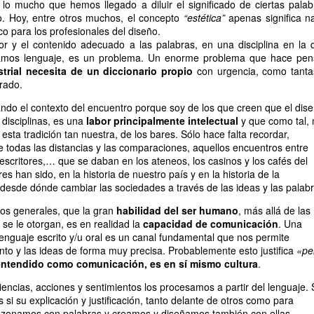
o mucho que hemos llegado a diluir el significado de ciertas palab
ño. Hoy, entre otros muchos, el concepto
“estética”
apenas significa n
o para los profesionales del diseño.
lor y el contenido adecuado a las palabras, en una disciplina en la 
mos lenguaje, es un problema. Un enorme problema que hace pen
trial necesita de un diccionario propio
con urgencia, como tanta
erado.
bando el contexto del encuentro porque soy de los que creen que el dise
 disciplinas, es una
labor principalmente intelectual
y que como tal, 
esta tradición tan nuestra, de los bares. Sólo hace falta recordar,
 todas las distancias y las comparaciones, aquellos encuentros entre
, escritores,… que se daban en los ateneos, los casinos y los cafés del
es han sido, en la historia de nuestro país y en la historia de la
r desde dónde cambiar las sociedades a través de las ideas y las palabr
os generales, que la gran
habilidad del ser humano
, más allá de las
 se le otorgan, es en realidad la
capacidad de comunicación
. Una
enguaje escrito y/u oral es un canal fundamental que nos permite
ento y las ideas de forma muy precisa. Probablemente esto justifica
«pe
 entendido como comunicación, es en sí mismo cultura
.
encias, acciones y sentimientos los procesamos a partir del lenguaje. 
si su explicación y justificación, tanto delante de otros como para
zonamos con palabras y creamos y diseñamos también con ellas,