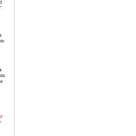
d.
”
.
s
nto
e
e
ito
ue
y
e