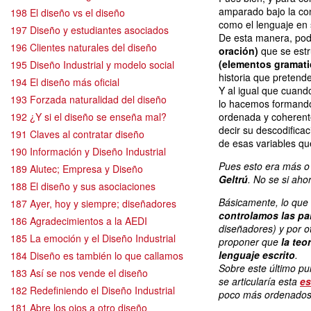
amparado bajo la con
198 El diseño vs el diseño
como el lenguaje en 
197 Diseño y estudiantes asociados
De esta manera, podr
196 Clientes naturales del diseño
oración)
que se estru
(elementos gramati
195 Diseño Industrial y modelo social
historia que pretend
194 El diseño más oficial
Y al igual que cuand
193 Forzada naturalidad del diseño
lo hacemos formando
192 ¿Y si el diseño se enseña mal?
ordenada y coherente 
decir su descodificac
191 Claves al contratar diseño
de esas variables que 
190 Información y Diseño Industrial
Pues esto era más o
189 Alutec; Empresa y Diseño
Geltrú
. No se si ah
188 El diseño y sus asociaciones
Básicamente, lo que
187 Ayer, hoy y siempre; diseñadores
controlamos las pa
186 Agradecimientos a la AEDI
diseñadores)
y por o
185 La emoción y el Diseño Industrial
proponer que
la teo
lenguaje escrito
.
184 Diseño es también lo que callamos
Sobre este último p
183 Así se nos vende el diseño
se articularía esta
es
182 Redefiniendo el Diseño Industrial
poco más ordenados
181 Abre los ojos a otro diseño