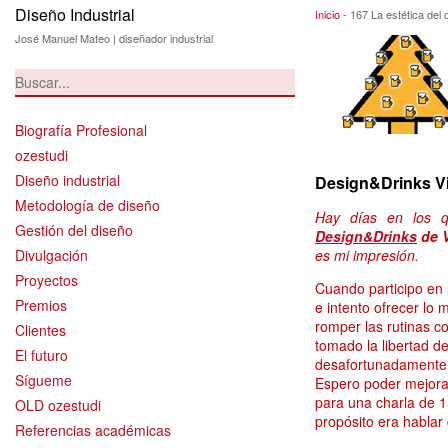
Diseño Industrial
167 La estética de
Inicio
-
167 La estética del d
José Manuel Mateo | diseñador industrial
Biografía Profesional
ozestudi
Diseño industrial
Design&Drinks Vil
Metodología de diseño
Hay días en los 
Gestión del diseño
Design&Drinks
de V
Divulgación
es mi impresión.
Proyectos
Cuando participo en 
Premios
e intento ofrecer lo
romper las rutinas c
Clientes
tomado la libertad de
El futuro
desafortunadamente 
Sígueme
Espero poder mejora
para una charla de 1
OLD ozestudi
propósito era hablar
Referencias académicas