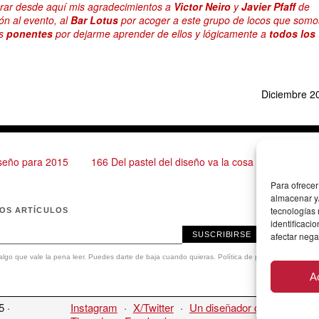
erar desde aquí mis agradecimientos a
Victor Neiro
y
Javier Pfaff
de
ión al evento, al
Bar Lotus
por acoger a este grupo de locos que somo
os
ponentes
por dejarme aprender de ellos y lógicamente a
todos los
Diciembre 2
seño para 2015
166 Del pastel del diseño va la cosa →
Para ofrecer
almacenar y/
tecnologías
MOS ARTÍCULOS
identificaci
SUSCRIBIRSE
afectar nega
lgo que vale la pena leer. Puedes darte de baja cuando quieras.
Política de privacidad
.
A
5 ·
Instagram
·
X/Twitter
·
Un diseñador cualquiera
·