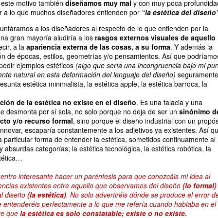
r este motivo también
diseñamos muy mal
y con muy poca profundida
ir a lo que muchos diseñadores entienden por
“la estética del diseño
ntáramos a los diseñadores al respecto de lo que entienden por la
una gran mayoría aludiría a los
rasgos externos visuales de aquello
ecir, a la
apariencia externa de las cosas, a su forma
. Y además la
ión de épocas, estilos, geometrías y/o pensamientos. Así que podríamo
pedir ejemplos estéticos
(algo que sería una incongruencia bajo mi pu
ente natural en esta deformación del lenguaje del diseño)
segurament
esunta estética minimalista, la estética apple, la estética barroca, la
ción de la estética no existe en el diseño
. Es una falacia y una
e desmonta por sí sola, no solo porque no deja de ser un
sinónimo d
cto y/o recurso formal
, sino porque el diseño industrial con un propós
innovar, escaparía constantemente a los adjetivos ya existentes. Así q
a particular forma de entender la estética, sometidos continuamente al
absurdas categorías; la estética tecnológica, la estética robótica, la
stética…
entro interesante hacer un paréntesis para que conozcáis mi idea al
rencias existentes entre aquello que observamos del diseño
(lo formal)
al diseño
(la estética)
. No solo advertiréis dónde se produce el error d
ue entenderéis perfectamente a lo que me refería cuando hablaba en el
re que
la estética es solo constatable; existe o no existe.