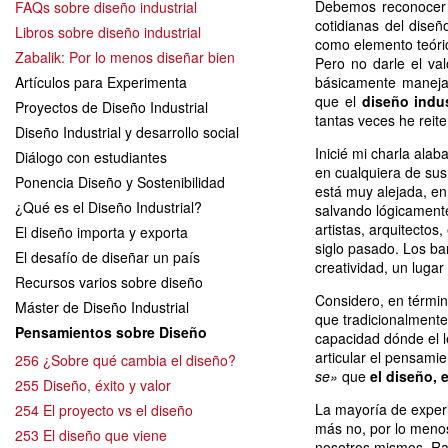
Debemos reconocer l
FAQs sobre diseño industrial
cotidianas del dise
Libros sobre diseño industrial
como elemento teóric
Zabalik: Por lo menos diseñar bien
Pero no darle el va
Artículos para Experimenta
básicamente maneja
que el
diseño indus
Proyectos de Diseño Industrial
tantas veces he reit
Diseño Industrial y desarrollo social
Inicié mi charla ala
Diálogo con estudiantes
en cualquiera de sus
Ponencia Diseño y Sostenibilidad
está muy alejada, en 
¿Qué es el Diseño Industrial?
salvando lógicamente
artistas, arquitectos
El diseño importa y exporta
siglo pasado. Los bar
El desafío de diseñar un país
creatividad, un luga
Recursos varios sobre diseño
Considero, en términ
Máster de Diseño Industrial
que tradicionalmente
Pensamientos sobre Diseño
capacidad dónde el l
articular el pensami
256 ¿Sobre qué cambia el diseño?
se»
que
el diseño,
255 Diseño, éxito y valor
La mayoría de experi
254 El proyecto vs el diseño
más no, por lo menos 
253 El diseño que viene
nosotros mismos. Ra