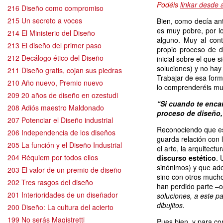
Podéis
linkar desde 
216 Diseño como compromiso
215 Un secreto a voces
Bien, como decía ant
es muy pobre, por lo
214 El Ministerio del Diseño
alguno. Muy al con
213 El diseño del primer paso
propio proceso de d
212 Decálogo ético del Diseño
inicial sobre el que 
soluciones) y no hay
211 Diseño gratis, cojan sus piedras
Trabajar de esa form
210 Año nuevo, Premio nuevo
lo comprenderéis muy 
209 20 años de diseño en ozestudi
“Si cuando te encar
208 Adiós maestro Maldonado
proceso de diseño, 
207 Potenciar el Diseño industrial
Reconociendo que est
206 Independencia de los diseños
guarda relación con 
205 La función y el Diseño Industrial
el arte, la arquitectu
204 Réquiem por todos ellos
discurso estético
. 
sinónimos) y que ad
203 El valor de un premio de diseño
sino con otros much
202 Tres rasgos del diseño
han perdido parte –o t
201 Interioridades de un diseñador
soluciones, a este p
dibujitos.
200 Diseño: La cultura del acierto
199 No serás Magistretti
Pues bien, y para con