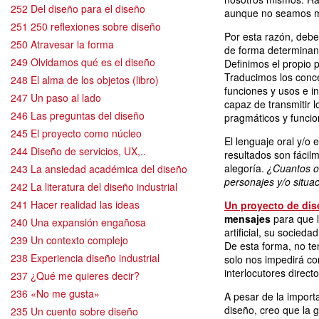
252 Del diseño para el diseño
aunque no seamos m
251 250 reflexiones sobre diseño
Por esta razón, deb
250 Atravesar la forma
de forma determinan
249 Olvidamos qué es el diseño
Definimos el propio 
Traducimos los conc
248 El alma de los objetos (libro)
funciones y usos e 
247 Un paso al lado
capaz de transmitir 
246 Las preguntas del diseño
pragmáticos y funcio
245 El proyecto como núcleo
El lenguaje oral y/o 
244 Diseño de servicios, UX,..
resultados son fácil
alegoría.
¿Cuantos ob
243 La ansiedad académica del diseño
personajes y/o situa
242 La literatura del diseño industrial
241 Hacer realidad las ideas
Un proyecto de dis
mensajes
para que l
240 Una expansión engañosa
artificial, su socieda
239 Un contexto complejo
De esta forma, no te
238 Experiencia diseño industrial
solo nos impedirá con
interlocutores directo
237 ¿Qué me quieres decir?
236 «No me gusta»
A pesar de la importa
diseño, creo que la
235 Un cuento sobre diseño