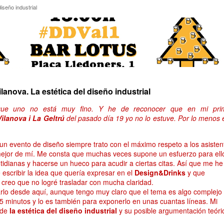
l diseño industrial
iseño industrial
anova. La estética del diseño industrial
que uno no está muy fino. Y he de reconocer que en mi pri
ilanova i La Geltrú
del pasado día 19 yo no lo estuve. Por lo menos 
un evento de diseño siempre trato con el máximo respeto a los asisten
 mejor de mí. Me consta que muchas veces supone un esfuerzo para ell
otidianas y hacerse un hueco para acudir a ciertas citas. Así que me he
 escribir la idea que quería expresar en el
Design&Drinks
y que
creo que no logré trasladar con mucha claridad.
rlo desde aquí, aunque tengo muy claro que el tema es algo complejo
5 minutos y lo es también para exponerlo en unas cuantas líneas. Mi
 de
la estética del diseño industrial
y su posible argumentación teóri