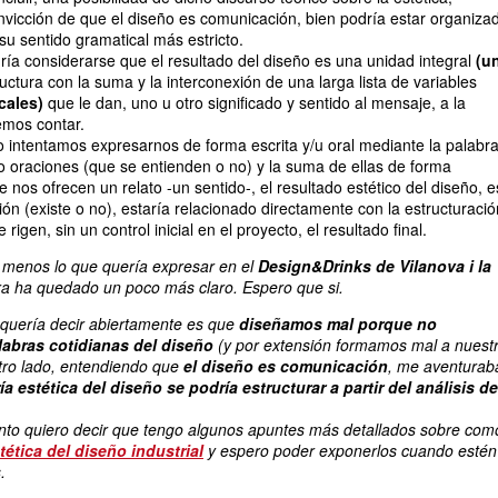
vicción de que el diseño es comunicación, bien podría estar organiza
su sentido gramatical más estricto.
ía considerarse que el resultado del diseño es una unidad integral
(u
ctura con la suma y la interconexión de una larga lista de variables
cales)
que le dan, uno u otro significado y sentido al mensaje, a la
emos contar.
o intentamos expresarnos de forma escrita y/u oral mediante la palabra
 oraciones (que se entienden o no) y la suma de ellas de forma
nos ofrecen un relato -un sentido-, el resultado estético del diseño, e
ión (existe o no), estaría relacionado directamente con la estructuració
rigen, sin un control inicial en el proyecto, el resultado final.
 menos lo que quería expresar en el
Design&Drinks de Vilanova i la
ora ha quedado un poco más claro. Espero que si.
 quería decir abiertamente es que
diseñamos mal porque no
labras cotidianas del diseño
(y por extensión formamos mal a nuest
tro lado, entendiendo que
el diseño es comunicación
, me aventurab
ría estética del diseño se podría estructurar a partir del análisis de
unto quiero decir que tengo algunos apuntes más detallados sobre com
tética del diseño industrial
y espero poder exponerlos cuando estén
.