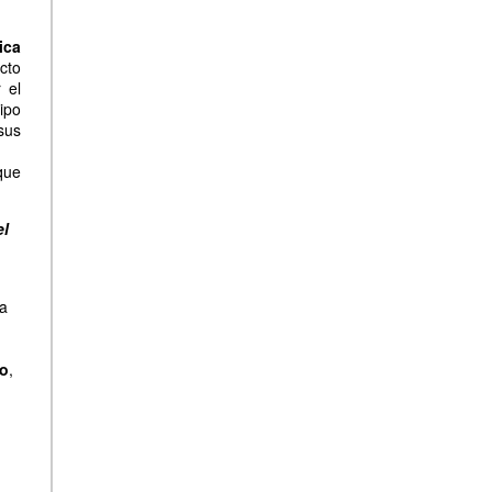
ica
cto
 el
ipo
 sus
que
el
ra
ño
,