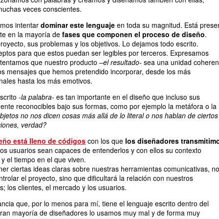
uchas veces conscientes.
emos intentar
dominar este lenguaje
en toda su magnitud. Está prese
te en la mayoría de
fases que componen el proceso de diseño
.
proyecto, sus problemas y los objetivos. Lo dejamos todo escrito.
eptos para que estos puedan ser legibles por terceros. Expresamos
intentamos que nuestro producto
–el resultado-
sea una unidad coheren
los mensajes que hemos pretendido incorporar, desde los más
nales hasta los más emotivos.
escrito
-la palabra-
es tan importante en el diseño que incluso sus
mente reconocibles bajo sus formas, como por ejemplo la metáfora o la
jetos no nos dicen cosas más allá de lo literal o nos hablan de ciertos
ciones, verdad?
eño está lleno de códigos
con los que
los diseñadores transmitim
os usuarios sean capaces de entenderlos y con ellos su contexto
d y el tiempo en el que viven.
ner ciertas ideas claras sobre nuestras herramientas comunicativas, n
trolar el proyecto, sino que dificultará la relación con nuestros
s; los clientes, el mercado y los usuarios.
ncia que, por lo menos para mí, tiene el lenguaje escrito dentro del
 gran mayoría de diseñadores lo usamos muy mal y de forma muy