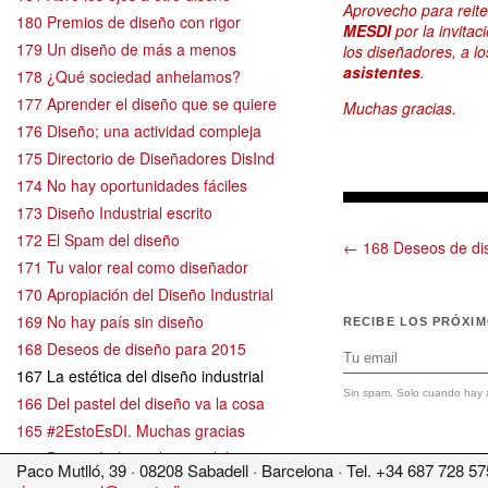
Aprovecho para reit
180 Premios de diseño con rigor
MESDI
por la invitac
179 Un diseño de más a menos
los diseñadores, a l
asistentes
.
178 ¿Qué sociedad anhelamos?
177 Aprender el diseño que se quiere
Muchas gracias.
176 Diseño; una actividad compleja
175 Directorio de Diseñadores DisInd
174 No hay oportunidades fáciles
173 Diseño Industrial escrito
172 El Spam del diseño
← 168 Deseos de di
171 Tu valor real como diseñador
170 Apropiación del Diseño Industrial
169 No hay país sin diseño
RECIBE LOS PRÓXI
168 Deseos de diseño para 2015
167 La estética del diseño industrial
Sin spam. Solo cuando hay a
166 Del pastel del diseño va la cosa
165 #2EstoEsDI. Muchas gracias
164 Diseño Industrial con palabras
Paco Mutlló, 39 · 08208 Sabadell · Barcelona · Tel. +34 687 728 57
163 Un diseño que es menos diseño