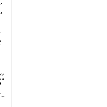
do
na
,
s
n
ros
a a
l
o
 un