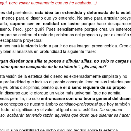
aquí,
pero volver nuevamente que no he acabado…)
es del paréntesis,
esta idea tan extendida y deformada de la estét
 menos para el diseño que yo entiendo. No sirve para articular proye
tario,
supone ser en realidad un lastre
porque hace desaparecer
iseño. Pero, ¿por qué? Pues sencillamente porque crea un estereot
siempre se centran el resto de problemas del proyecto (y por extensión
 escapatoria proyectual.
a nos hará tamizarlo todo a partir de esa imagen preconcebida. Creo 
bien si analizáis en profundidad la siguiente frase:
gan diseñar una silla te pones a dibujar sillas, no solo te cargas 
sino que no escaparás de lo existente”. ¿Es así, no?
a visión de la estética del diseño es extremadamente simplista y no
la profundidad que incluso el propio concepto tiene en sus tratados pa
ra y/u otras disciplinas, pienso que
el diseño requiere de su propio
Un discurso que le otorgue un valor más universal (que no admita
emás permita, no solo
entroncarse con una teoría general del dise
os conceptos de nuestro ámbito
cotidiano-profesional
que hoy también
odo- el significado y el valor, al igual que la estética.
De no poner
aso, acabarán teniendo razón aquellos que dicen que diseñar es hacer
cluir, una posibilidad de dicho discurso teórico sobre la estética,