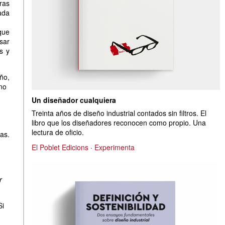
ras
ada
que
sar
s y
ño,
no
Un diseñador cualquiera
Treinta años de diseño industrial contados sin filtros. El
libro que los diseñadores reconocen como propio. Una
lectura de oficio.
as.
El Poblet Edicions
·
Experimenta
r
Si