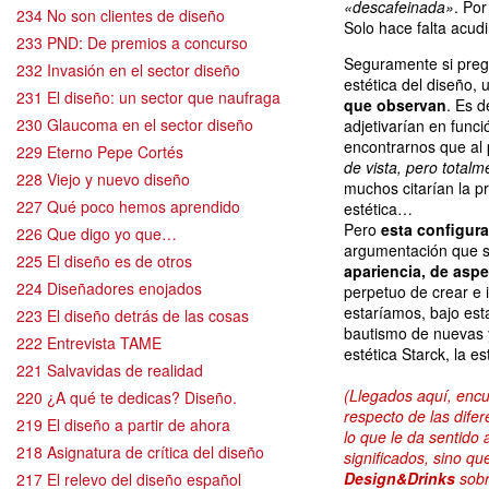
«descafeinada»
. Po
234 No son clientes de diseño
Solo hace falta acud
233 PND: De premios a concurso
Seguramente si pregu
232 Invasión en el sector diseño
estética del diseño, 
231 El diseño: un sector que naufraga
que observan
. Es d
230 Glaucoma en el sector diseño
adjetivarían en func
encontrarnos que al 
229 Eterno Pepe Cortés
de vista, pero totalm
228 Viejo y nuevo diseño
muchos citarían la pr
227 Qué poco hemos aprendido
estética…
Pero
esta configura
226 Que digo yo que…
argumentación que s
225 El diseño es de otros
apariencia, de aspe
224 Diseñadores enojados
perpetuo de crear e 
estaríamos, bajo est
223 El diseño detrás de las cosas
bautismo de nuevas y 
222 Entrevista TAME
estética Starck, la e
221 Salvavidas de realidad
(Llegados aquí, encu
220 ¿A qué te dedicas? Diseño.
respecto de las dife
219 El diseño a partir de ahora
lo que le da sentido 
218 Asignatura de crítica del diseño
significados, sino q
Design&Drinks
sob
217 El relevo del diseño español