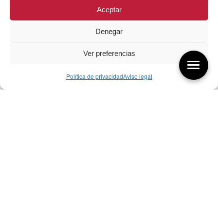
Aceptar
Denegar
Ver preferencias
Política de privacidad
Aviso legal
Aquí tienes las últimas entradas:
07/08/26 Foro Iberoamericano diseño
07/08/2026
256 ¿Sobre qué cambia el diseño?
04/08/2026
255 Diseño, éxito y valor
21/07/2026