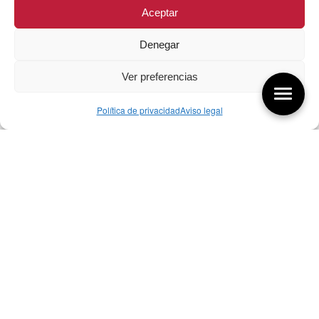
Aceptar
Denegar
Ver preferencias
Política de privacidad
Aviso legal
Aquí tienes las últimas entradas:
256 ¿Sobre qué cambia el diseño?
04/08/2026
255 Diseño, éxito y valor
21/07/2026
17/07/26 Premios Nacionales Diseño
17/07/2026