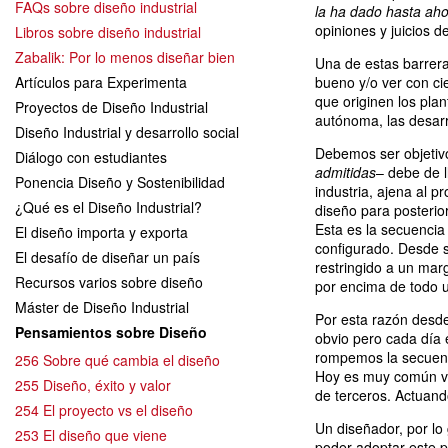
FAQs sobre diseño industrial
la ha dado hasta ah
opiniones y juicios 
Libros sobre diseño industrial
Zabalik: Por lo menos diseñar bien
Una de estas barrer
Artículos para Experimenta
bueno y/o ver con ci
que originen los pla
Proyectos de Diseño Industrial
autónoma, las desarr
Diseño Industrial y desarrollo social
Debemos ser objetivo
Diálogo con estudiantes
admitidas
– debe de l
Ponencia Diseño y Sostenibilidad
industria, ajena al p
¿Qué es el Diseño Industrial?
diseño para posterio
Esta es la secuencia
El diseño importa y exporta
configurado. Desde s
El desafío de diseñar un país
restringido a un ma
Recursos varios sobre diseño
por encima de todo u
Máster de Diseño Industrial
Por esta razón desde
Pensamientos sobre Diseño
obvio pero cada día
rompemos la secuenc
256 Sobre qué cambia el diseño
Hoy es muy común ve
255 Diseño, éxito y valor
de terceros. Actuan
254 El proyecto vs el diseño
Un diseñador, por lo 
253 El diseño que viene
poder adoptar este pa