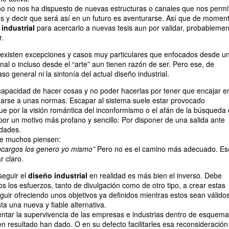
o no nos ha dispuesto de nuevas estructuras o canales que nos permi
s y decir que será así en un futuro es aventurarse. Así que de moment
industrial
para acercarlo a nuevas tesis aun por validar, probablemen
r.
 existen excepciones y casos muy particulares que enfocados desde u
nal o incluso desde el “arte” aun tienen razón de ser. Pero ese, de
o general ni la sintonía del actual diseño industrial.
capacidad de hacer cosas y no poder hacerlas por tener que encajar e
rse a unas normas. Escapar al sistema suele estar provocado
 por la visión romántica del inconformismo o el afán de la búsqueda
por un motivo más profano y sencillo: Por disponer de una salida ante
idades.
e muchos piensen:
ncargos los genero yo mismo”
Pero no es el camino más adecuado. Es
r claro.
seguir el
diseño industrial
en realidad es más bien el inverso. Debe
s los esfuerzos, tanto de divulgación como de otro tipo, a crear estas
guir ofreciendo unos objetivos ya definidos mientras estos sean válido
ta una nueva y fiable alternativa.
tar la supervivencia de las empresas e industrias dentro de esquem
en resultado han dado. O en su defecto facilitarles esa reconsideración