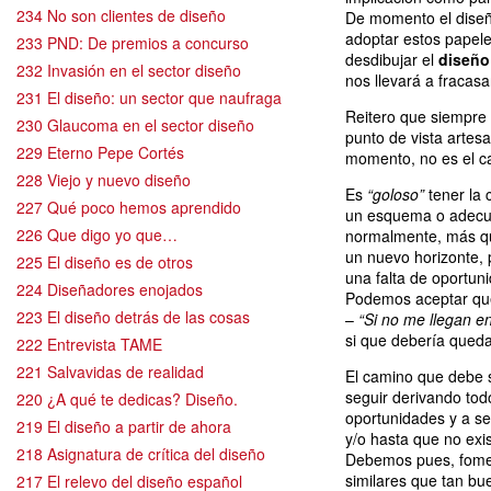
234 No son clientes de diseño
De momento el diseñ
adoptar estos papele
233 PND: De premios a concurso
desdibujar el
diseño 
232 Invasión en el sector diseño
nos llevará a fracasa
231 El diseño: un sector que naufraga
Reitero que siempre
230 Glaucoma en el sector diseño
punto de vista artesa
229 Eterno Pepe Cortés
momento, no es el cas
228 Viejo y nuevo diseño
Es
“goloso”
tener la 
227 Qué poco hemos aprendido
un esquema o adecua
226 Que digo yo que…
normalmente, más que
un nuevo horizonte, 
225 El diseño es de otros
una falta de oportun
224 Diseñadores enojados
Podemos aceptar qu
223 El diseño detrás de las cosas
–
“Si no me llegan e
si que debería queda
222 Entrevista TAME
221 Salvavidas de realidad
El camino que debe 
seguir derivando todo
220 ¿A qué te dedicas? Diseño.
oportunidades y a se
219 El diseño a partir de ahora
y/o hasta que no exis
218 Asignatura de crítica del diseño
Debemos pues, fomen
similares que tan bu
217 El relevo del diseño español