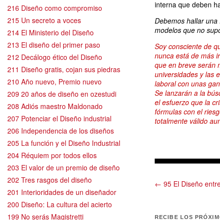
interna que deben ha
216 Diseño como compromiso
215 Un secreto a voces
Debemos hallar una f
modelos que no sup
214 El Ministerio del Diseño
213 El diseño del primer paso
Soy consciente de q
nunca está de más i
212 Decálogo ético del Diseño
que en breve serán m
211 Diseño gratis, cojan sus piedras
universidades y las 
210 Año nuevo, Premio nuevo
laboral con unas gan
Se lanzarán a la bú
209 20 años de diseño en ozestudi
el esfuerzo que la c
208 Adiós maestro Maldonado
fórmulas con el riesg
207 Potenciar el Diseño industrial
totalmente válido a
206 Independencia de los diseños
205 La función y el Diseño Industrial
204 Réquiem por todos ellos
203 El valor de un premio de diseño
202 Tres rasgos del diseño
← 95 El Diseño entre
201 Interioridades de un diseñador
200 Diseño: La cultura del acierto
199 No serás Magistretti
RECIBE LOS PRÓXI