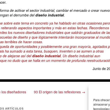
cer.
orma de activar el sector industrial, cambiar el mercado o crear nuevo
ongan el derrumbe del
diseño industrial
.
ue sobre este tema en concreto ya he hablado en otras ocasiones pero
r reiterando aspectos importantes y más en estas fechas. Recordemos
iles los nuevos diseñadores industriales que saldrán graduados de la
escuelas de diseño y que lógicamente intentarán incorporarse al mund
as terribles de hacer cosas.
squeda de oportunidades y posiblemente una gran mayoría, agotados p
risis ha sumado a esta tarea, busquen, inventen o se sumen a otras
o de alejarse así del
diseño industrial
. Un diseño industrial aun
unque no dudo que se halla en un momento de profunda reestructuració
Junio de 2
 los diseñadores
93 El origen de las reflexiones →
Para ofrecer
almacenar y/
tecnologías
MOS ARTÍCULOS