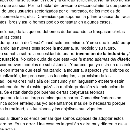
gico que así sea. Por no hablar del presunto desconocimiento que puede
o de unos usuarios sectorizados por el mercado, de los medios de
des comerciales, etc… Carencias que suponen la primera causa de frac
tos libres y así lo hemos podido constatar en algunos casos.
enciones, de las que no debemos dudar cuando se traspasan ciertas
an las cosas.
nder que está de
“moda”
hacérselo uno mismo. Y creo que lo está porq
ando las nuevas tesis sobre la industria, su modelo y su futuro.
o se habla sobre la necesidad de una
re-invención de la industria
y/
cturación
. No cabe duda de que ésta –
de la mano además del
diseñ
car nuevos modelos de subsistencia. Y parece que ya está en el cami
lexión interna que está realizando la industria, aspectos y/o ámbitos c
idualización, los procesos, las tecnologías, la precisión de las
dad, los valores más allá del consumo y un larguísimo etcétera están
ntemente. Aquí reside quizás la malinterpretación y la actuación de
. Se están dando por buenas ciertas conjeturas teóricas.
que aun falta un largo camino que recorrer. Como diseñadores no
ca sobre entelequias y/o adelantarnos más de lo necesario porque
 la realidad, las funciones y los objetivos aun vigentes.
os al diseño solemos pensar que somos capaces de adoptar estos
ro no. Es un error. Una cosa es la gestión y otra muy diferente es la
te activa.