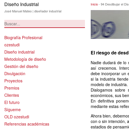
Diseño Industrial
94 Desdibujar el 
Inicio
-
94 Desdibujar el Dis
José Manuel Mateo | diseñador industrial
Biografía Profesional
ozestudi
Diseño industrial
El riesgo de desdi
Metodología de diseño
Nadie dudará de lo 
Gestión del diseño
así crecemos. Inter
Divulgación
debe incorporar un 
si la industria tien
Proyectos
modelo de industria.
Premios
Dialogamos sobre s
Clientes
económicos, sus bene
En definitiva pone
El futuro
mediante estas refle
Sígueme
Ahora bien, debemos 
OLD ozestudi
con o sin intención,
Referencias académicas
estadios de pensamie