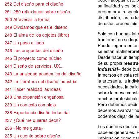
252 Del diseño para el diseño
su finalidad y es ló
251 250 reflexiones sobre diseño
presentar al respect
distribución, las re
250 Atravesar la forma
de estos procedimien
249 Olvidamos qué es el diseño
Solo con buenas int
248 El alma de los objetos (libro)
fronteras, no se logr
247 Un paso al lado
Puedo llegar a ente
246 Las preguntas del diseño
se están malinterpret
Desde hace un tiemp
245 El proyecto como núcleo
de su propia
reestru
244 Diseño de servicios, UX,..
industrial
– debe bus
243 La ansiedad académica del diseño
Inmersos en esta ref
la artesanía, la indiv
242 La literatura del diseño industrial
necesidades, la cali
241 Hacer realidad las ideas
sobre la mesa consta
240 Una expansión engañosa
muchos profesionales
Pero debemos decir 
239 Un contexto complejo
debemos avanzar nun
238 Experiencia diseño industrial
podemos dejar de lado
237 ¿Qué me quieres decir?
Los que nos dedicam
236 «No me gusta»
papeles generales. Pe
235 Un cuento sobre diseño
implicación como par