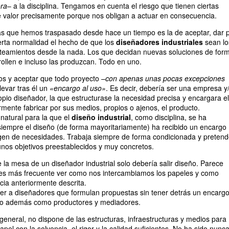
ora
– a la disciplina. Tengamos en cuenta el riesgo que tienen ciertas
de valor precisamente porque nos obligan a actuar en consecuencia.
as que hemos traspasado desde hace un tiempo es la de aceptar, dar 
erta normalidad el hecho de que los
diseñadores industriales
sean lo
nteamientos desde la nada. Los que decidan nuevas soluciones de for
ollen e incluso las produzcan. Todo en uno.
s y aceptar que todo proyecto –
con apenas unas pocas excepciones
levar tras él un
«encargo al uso»
. Es decir, debería ser una empresa y
ropio diseñador, la que estructurase la necesidad precisa y encargara el
rmente fabricar por sus medios, propios o ajenos, el producto.
 natural para la que el
diseño industrial
, como disciplina, se ha
iempre el diseño (de forma mayoritariamente) ha recibido un encargo
rgen de necesidades. Trabaja siempre de forma condicionada y preten
nos objetivos preestablecidos y muy concretos.
 la mesa de un diseñador industrial solo debería salir diseño. Parece
 es más frecuente ver como nos intercambiamos los papeles y como
ia anteriormente descrita.
r a diseñadores que formulan propuestas sin tener detrás un encarg
do además como productores y mediadores.
general, no dispone de las estructuras, infraestructuras y medios para
pel con la solvencia, el rigor y la calidad suficientes. No ha sido nunc