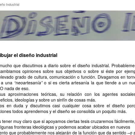
Diseño Industrial
eño Industrial
bujar el diseño industrial
mucho que discutimos a diario sobre el diseño industrial. Probableme
cambiamos opiniones sobre sus objetivos o sobre si éste por ejemp
elevado grado de cultura, comunicación o función. Divagamos en torn
de a una
“neoartesanía”
o si es cierta artesanía la que tiende a un nu
 O nada de eso.
us aproximaciones teóricas, su relación con los agentes sociale
ficios, ideologías y sobre un sinfín de cosas más.
mos en duda y discutimos casi cualquier cosa sobre el diseño por
xiones todos aprendemos y el diseño se consolida un poquito más.
tener muy claro que si apoyamos ciertas tesis cruzaremos fácilmente
 algunas fronteras ideológicas y podemos acabar ubicados en nuevos
nto que probablemente nos alejarán de la función que da sentido –
o 