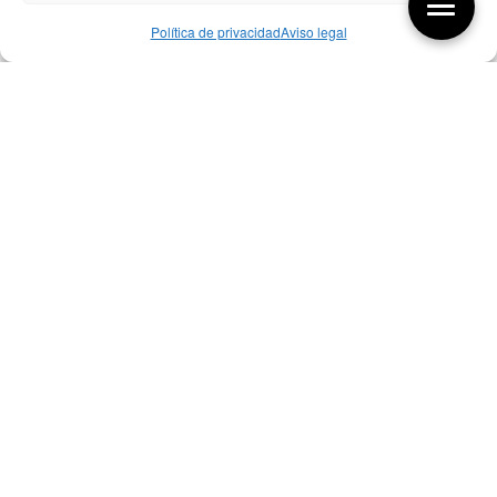
Política de privacidad
Aviso legal
Aquí tienes las últimas entradas:
256 Sobre qué cambia el diseño
04/08/2026
255 Diseño, éxito y valor
21/07/2026
17/07/26 Premios Nacionales Diseño
17/07/2026
Bibliografía de diseño industrial