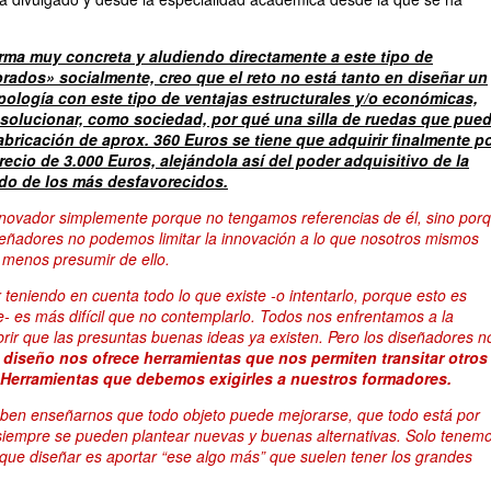
orma muy concreta y aludiendo directamente a este tipo de
rados» socialmente, creo que el reto no está tanto en diseñar un
pología con este tipo de ventajas estructurales y/o económicas,
 solucionar, como sociedad, por qué una silla de ruedas que pue
abricación de aprox. 360 Euros se tiene que adquirir finalmente p
recio de 3.000 Euros, alejándola así del poder adquisitivo de la
odo de los más desfavorecidos.
nnovador simplemente porque no tengamos referencias de él, sino por
señadores no podemos limitar la innovación a lo que nosotros mismos
menos presumir de ello.
 teniendo en cuenta todo lo que existe -o intentarlo, porque esto es
 es más difícil que no contemplarlo. Todos nos enfrentamos a la
brir que las presuntas buenas ideas ya existen. Pero los diseñadores n
l diseño nos ofrece herramientas que nos permiten transitar otros
 Herramientas que debemos exigirles a nuestros formadores.
eben enseñarnos que todo objeto puede mejorarse, que todo está por
 siempre se pueden plantear nuevas y buenas alternativas. Solo tenem
que diseñar es aportar “ese algo más” que suelen tener los grandes