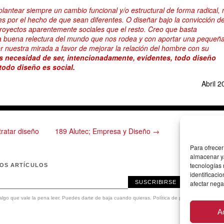
antear siempre un cambio funcional y/o estructural de forma radical, 
es por el hecho de que sean diferentes. O diseñar bajo la convicción d
royectos aparentemente sociales que el resto. Creo que basta
 buena relectura del mundo que nos rodea y con aportar una pequeñ
r nuestra mirada a favor de mejorar la relación del hombre con su
 necesidad de ser, intencionadamente, evidentes, todo diseño
 todo diseño es social.
Abril 2
ratar diseño
189 Alutec; Empresa y Diseño →
Para ofrecer
almacenar y/
tecnologías
MOS ARTÍCULOS
identificaci
SUSCRIBIRSE
afectar nega
lgo que vale la pena leer. Puedes darte de baja cuando quieras.
Política de privacidad
.
A