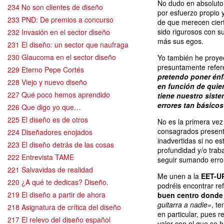
No dudo en absoluto 
234 No son clientes de diseño
por esfuerzo propio 
233 PND: De premios a concurso
de que merecen cier
sido rigurosos con s
232 Invasión en el sector diseño
más sus egos.
231 El diseño: un sector que naufraga
230 Glaucoma en el sector diseño
Yo también he proye
presuntamente refere
229 Eterno Pepe Cortés
pretendo poner énfa
228 Viejo y nuevo diseño
en función de quie
227 Qué poco hemos aprendido
tiene nuestro siste
errores tan básicos
226 Que digo yo que…
225 El diseño es de otros
No es la primera vez
consagrados present
224 Diseñadores enojados
inadvertidas si no 
223 El diseño detrás de las cosas
profundidad y/o tra
222 Entrevista TAME
seguir sumando erro
221 Salvavidas de realidad
Me unen a la
EET-UP
220 ¿A qué te dedicas? Diseño.
podréis encontrar re
219 El diseño a partir de ahora
buen centro donde 
guitarra a nadie»
, t
218 Asignatura de crítica del diseño
en particular, pues 
217 El relevo del diseño español
valor con el que se 