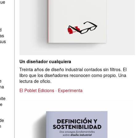
que
d
as
sus
Un diseñador cualquiera
Treinta años de diseño industrial contados sin filtros. El
libro que los diseñadores reconocen como propio. Una
e
lectura de oficio.
ma
El Poblet Edicions
·
Experimenta
ite
ue
de
n