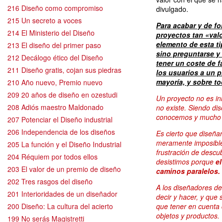
216 Diseño como compromiso
divulgado.
215 Un secreto a voces
Para acabar y de f
214 El Ministerio del Diseño
proyectos tan «valo
elemento de esta ti
213 El diseño del primer paso
sino preguntarse y
212 Decálogo ético del Diseño
tener un coste de f
211 Diseño gratis, cojan sus piedras
los usuarios a un p
mayoría, y sobre t
210 Año nuevo, Premio nuevo
209 20 años de diseño en ozestudi
Un proyecto no es i
208 Adiós maestro Maldonado
no existe. Siendo di
conocemos y mucho 
207 Potenciar el Diseño industrial
206 Independencia de los diseños
Es cierto que diseñar
meramente imposible-
205 La función y el Diseño Industrial
frustración de descu
204 Réquiem por todos ellos
desistimos porque
e
203 El valor de un premio de diseño
caminos paralelos.
202 Tres rasgos del diseño
A los diseñadores d
201 Interioridades de un diseñador
decir y hacer, y que
200 Diseño: La cultura del acierto
que tener en cuenta 
objetos y productos.
199 No serás Magistretti