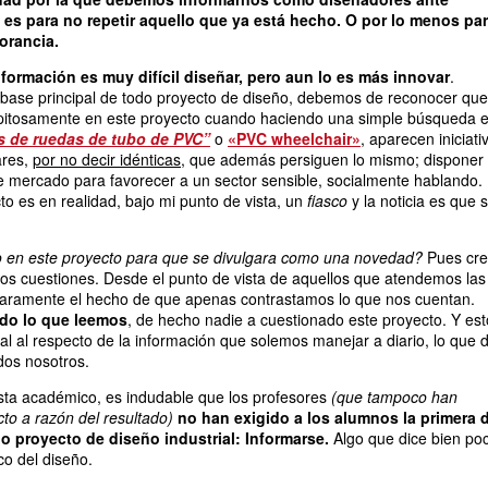
 es para no repetir aquello que ya está hecho. O por lo menos pa
norancia.
nformación es muy difícil diseñar, pero aun lo es más innovar
.
base principal de todo proyecto de diseño, debemos de reconocer que
repitosamente en este proyecto cuando haciendo una simple búsqueda 
as de ruedas de tubo de PVC”
o
«PVC wheelchair»
, aparecen iniciati
ares,
por no decir idénticas
, que además persiguen lo mismo; disponer
e mercado para favorecer a un sector sensible, socialmente hablando.
to es en realidad, bajo mi punto de vista, un
fiasco
y la noticia es que 
do en este proyecto para que se divulgara como una novedad?
Pues cr
os cuestiones. Desde el punto de vista de aquellos que atendemos las
 claramente el hecho de que apenas contrastamos lo que nos cuentan.
do lo que leemos
, de hecho nadie a cuestionado este proyecto. Y est
l al respecto de la información que solemos manejar a diario, lo que d
dos nosotros.
sta académico, es indudable que los profesores
(que tampoco han
cto a razón del resultado)
no han exigido a los alumnos la primera 
o proyecto de diseño industrial: Informarse.
Algo que dice bien po
o del diseño.