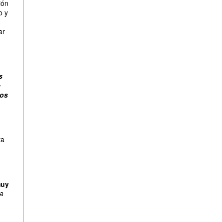
ión
o y
ar
s
e
tos
ta
muy
la