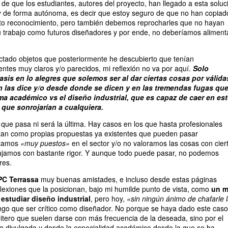
de que los estudiantes, autores del proyecto, han llegado a esta soluc
y de forma autónoma, es decir que estoy seguro de que no han copiad
to reconocimiento, pero también debemos reprocharles que no hayan
u trabajo como futuros diseñadores y por ende, no deberíamos aliment
ctado objetos que posteriormente he descubierto que tenían
ntes muy claros y/o parecidos, mi reflexión no va por aquí.
Solo
sis en lo alegres que solemos ser al dar ciertas cosas por válida
n las dice y/o desde donde se dicen y en las tremendas fugas qu
ma académico vs el diseño industrial, que es capaz de caer en es
 que sonrojarían a cualquiera.
 que pasa ni será la última. Hay casos en los que hasta profesionales
an como propias propuestas ya existentes que pueden pasar
estamos
«muy puestos»
en el sector y/o no valoramos las cosas con cier
bajamos con bastante rigor. Y aunque todo puede pasar, no podemos
res.
C Terrassa
muy buenas amistades, e incluso desde estas páginas
flexiones que la posicionan, bajo mi humilde punto de vista, como
un 
estudiar diseño industrial
, pero hoy,
«sin ningún ánimo de chafarle 
engo que ser crítico como diseñador. No porque se haya dado este caso
reitero que suelen darse con más frecuencia de la deseada, sino por el
ha divulgado y desde la especialidad académica desde la que se ha