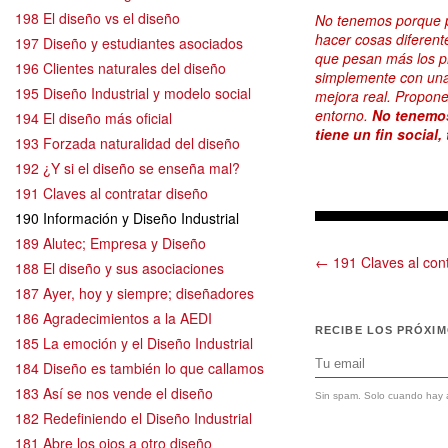
198 El diseño vs el diseño
No tenemos porque pl
hacer cosas diferent
197 Diseño y estudiantes asociados
que pesan más los p
196 Clientes naturales del diseño
simplemente con una
195 Diseño Industrial y modelo social
mejora real. Propone
entorno.
No tenemos
194 El diseño más oficial
tiene un fin social,
193 Forzada naturalidad del diseño
192 ¿Y si el diseño se enseña mal?
191 Claves al contratar diseño
190 Información y Diseño Industrial
189 Alutec; Empresa y Diseño
← 191 Claves al cont
188 El diseño y sus asociaciones
187 Ayer, hoy y siempre; diseñadores
186 Agradecimientos a la AEDI
RECIBE LOS PRÓXI
185 La emoción y el Diseño Industrial
184 Diseño es también lo que callamos
183 Así se nos vende el diseño
Sin spam. Solo cuando hay a
182 Redefiniendo el Diseño Industrial
181 Abre los ojos a otro diseño