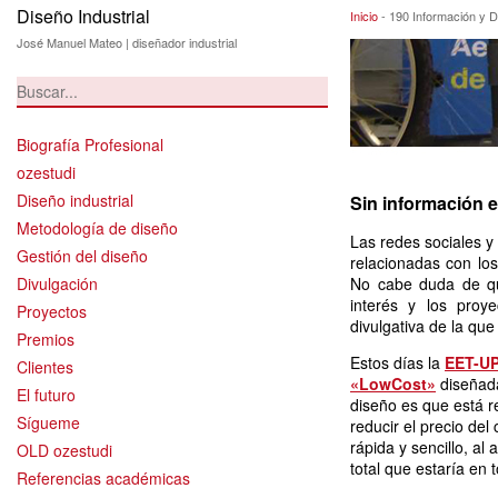
Diseño Industrial
190 Información y
Inicio
-
190 Información y Di
José Manuel Mateo | diseñador industrial
Biografía Profesional
ozestudi
Diseño industrial
Sin información e
Metodología de diseño
Las redes sociales y
Gestión del diseño
relacionadas con lo
Divulgación
No cabe duda de q
interés y los proye
Proyectos
divulgativa de la qu
Premios
Estos días la
EET-UP
Clientes
«LowCost»
diseñada
El futuro
diseño es que está 
Sígueme
reducir el precio del
rápida y sencillo, a
OLD ozestudi
total que estaría en 
Referencias académicas