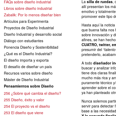
La
silla de ruedas
, 
FAQs sobre diseño industrial
allí presentan los m
Libros sobre diseño industrial
emotivo y totalmente 
Zabalik: Por lo menos diseñar bien
promover este tipo de
Artículos para Experimenta
Hasta aquí la noticia
Proyectos de Diseño Industrial
que buena falta nos 
Diseño Industrial y desarrollo social
sobre innovación y d
afines, se han hecho
Diálogo con estudiantes
CUATRO, twitter, em
Ponencia Diseño y Sostenibilidad
presumir del
“talento
¿Qué es el Diseño Industrial?
pretenderlo, acabam
El diseño importa y exporta
A todo
diseñador in
El desafío de diseñar un país
buscar y analizar in
tiene dos claras fin
Recursos varios sobre diseño
mucho más rica y amp
Máster de Diseño Industrial
puramente técnico y/
Pensamientos sobre Diseño
aprender sobre el co
ya han planteado otr
256 ¿Sobre qué cambia el diseño?
255 Diseño, éxito y valor
Nunca solemos partir
servir para detectar 
254 El proyecto vs el diseño
base a las necesidad
253 El diseño que viene
Y la segunda final