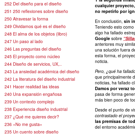
252 Del diseño para el diseño
cualquier proyecto,
251 250 reflexiones sobre diseño
no repetirlo por ig
250 Atravesar la forma
En conclusión,
sin i
249 Olvidamos qué es el diseño
Teniendo esto como 
algo ha fallado est
248 El alma de los objetos (libro)
Google
sobre
“Sill
247 Un paso al lado
anteriores muy simil
246 Las preguntas del diseño
una solución fuera d
esta forma, el proyec
245 El proyecto como núcleo
noticia.
244 Diseño de servicios, UX,..
Pero, ¿qué ha falla
243 La ansiedad académica del diseño
que principalmente d
242 La literatura del diseño industrial
noticias, ha fallado
241 Hacer realidad las ideas
Damos por veraz to
240 Una expansión engañosa
pasa de forma genera
más bien poco de to
239 Un contexto complejo
238 Experiencia diseño industrial
Desde el punto de vi
contrastado el proye
237 ¿Qué me quieres decir?
las premisas de tod
236 «No me gusta»
del entorno académic
235 Un cuento sobre diseño