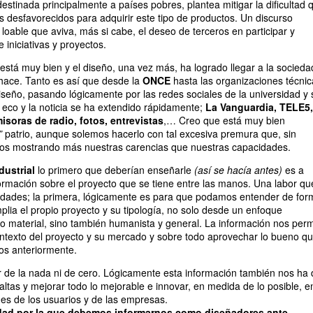
destinada principalmente a países pobres, plantea mitigar la dificultad 
ás desfavorecidos para adquirir este tipo de productos. Un discurso
loable que aviva, más si cabe, el deseo de terceros en participar y
 iniciativas y proyectos.
 está muy bien y el diseño, una vez más, ha logrado llegar a la socieda
hace. Tanto es así que desde la
ONCE
hasta las organizaciones técnic
iseño, pasando lógicamente por las redes sociales de la universidad y 
 eco y la noticia se ha extendido rápidamente;
La Vanguardia, TELE5,
isoras de radio, fotos, entrevistas
,… Creo que está muy bien
”
patrio, aunque solemos hacerlo con tal excesiva premura que, sin
os mostrando más nuestras carencias que nuestras capacidades.
dustrial
lo primero que deberían enseñarle
(así se hacía antes)
es a
formación sobre el proyecto que se tiene entre las manos. Una labor qu
alidades; la primera, lógicamente es para que podamos entender de for
lia el propio proyecto y su tipología, no solo desde un enfoque
o material, sino también humanista y general. La información nos perm
ntexto del proyecto y su mercado y sobre todo aprovechar lo bueno q
os anteriormente.
 de la nada ni de cero. Lógicamente esta información también nos ha 
faltas y mejorar todo lo mejorable e innovar, en medida de lo posible, e
es de los usuarios y de las empresas.
idad por la que debemos informarnos como diseñadores ante