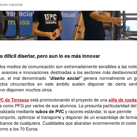
 Diseño Industrial
seño Industrial
s difícil diseñar, pero aun lo es más innovar
 los medios de comunicación son extremadamente sensibles a las notic
s avances e innovaciones destinadas a los sectores más desfavorecid
ue, el mal denominado
“diseño social”
genera normalmente un g
ctos circunscritos en este ámbito suelen disponer de cierta vent
e no disponen muchos otros.
C de Terrassa
está promocionando el proyecto de una
silla de rued
 como PFG por varios de sus alumnos. La presunta particularidad del
realizada mediante
tubos de PVC
y racores estándar, lo que permite
 conjunto, optimizar el transporte y disponer de un ensamblaje de forma
l alcance de cualquiera. Cualidades que abaratan enormemente el coste
torno a los 70 Euros.