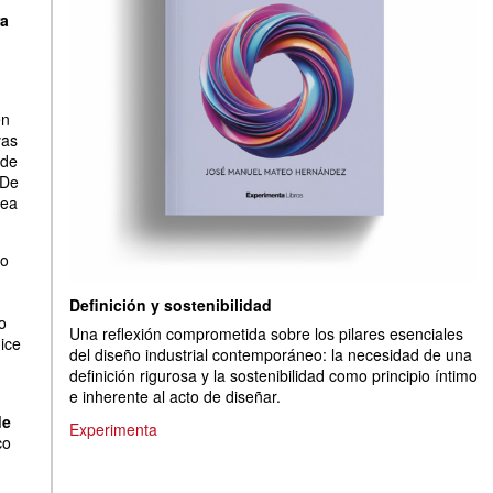
ra
en
vas
 de
 De
sea
eo
Definición y sostenibilidad
o
Una reflexión comprometida sobre los pilares esenciales
ice
del diseño industrial contemporáneo: la necesidad de una
definición rigurosa y la sostenibilidad como principio íntimo
e inherente al acto de diseñar.
de
Experimenta
co