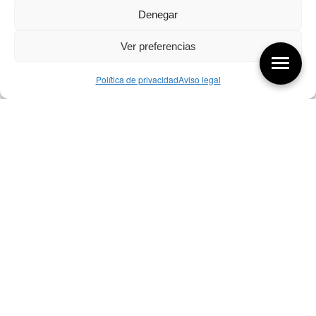
Denegar
Ver preferencias
Política de privacidad
Aviso legal
Aquí tienes las últimas entradas:
256 ¿Sobre qué cambia el diseño?
04/08/2026
255 Diseño, éxito y valor
21/07/2026
17/07/26 Premios Nacionales Diseño
17/07/2026
Bibliografía de diseño industrial