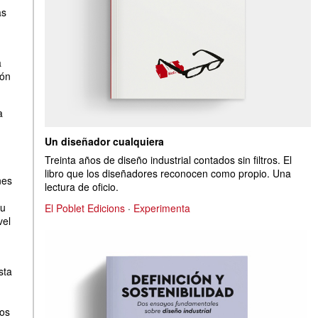
as
a
ión
a
Un diseñador cualquiera
Treinta años de diseño industrial contados sin filtros. El
libro que los diseñadores reconocen como propio. Una
nes
lectura de oficio.
su
El Poblet Edicions
·
Experimenta
vel
sta
tos