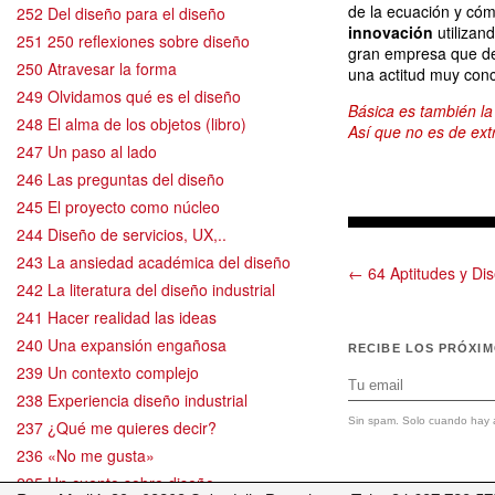
de la ecuación y có
252 Del diseño para el diseño
innovación
utilizan
251 250 reflexiones sobre diseño
gran empresa que de
250 Atravesar la forma
una actitud muy conc
249 Olvidamos qué es el diseño
Básica es también la
248 El alma de los objetos (libro)
Así que no es de ext
247 Un paso al lado
246 Las preguntas del diseño
245 El proyecto como núcleo
244 Diseño de servicios, UX,..
243 La ansiedad académica del diseño
← 64 Aptitudes y Dis
242 La literatura del diseño industrial
241 Hacer realidad las ideas
240 Una expansión engañosa
RECIBE LOS PRÓXI
239 Un contexto complejo
238 Experiencia diseño industrial
Sin spam. Solo cuando hay a
237 ¿Qué me quieres decir?
236 «No me gusta»
235 Un cuento sobre diseño