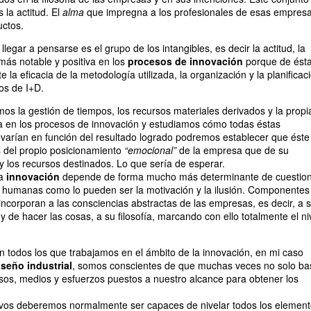
 la actitud. El
alma
que impregna a los profesionales de esas empres
uctos.
llegar a pensarse es el grupo de los intangibles, es decir la actitud, la
más notable y positiva en los
procesos de innovación
porque de ést
la eficacia de la metodología utilizada, la organización y la planificac
os de I+D.
mos la gestión de tiempos, los recursos materiales derivados y la propi
a en los procesos de innovación y estudiamos cómo todas éstas
 varían en función del resultado logrado podremos establecer que éste
del propio posicionamiento
“emocional”
de la empresa que de su
y los recursos destinados. Lo que sería de esperar.
la
innovación
depende de forma mucho más determinante de cuestio
 humanas como lo pueden ser la motivación y la ilusión. Componentes
ncorporan a las consciencias abstractas de las empresas, es decir, a 
 de hacer las cosas, a su filosofía, marcando con ello totalmente el ni
n todos los que trabajamos en el ámbito de la innovación, en mi caso
iseño industrial
, somos conscientes de que muchas veces no solo ba
rsos, medios y esfuerzos puestos a nuestro alcance para obtener los
tivos deberemos normalmente ser capaces de nivelar todos los elemen