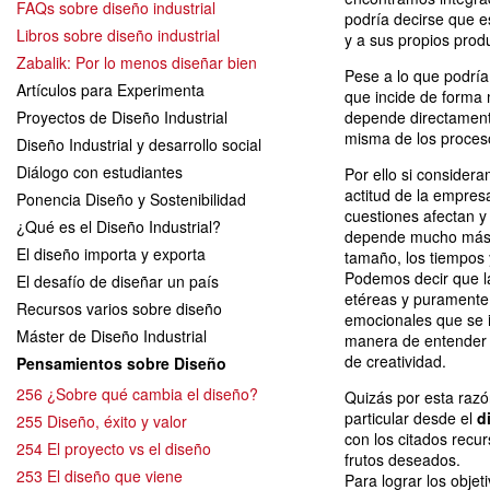
FAQs sobre diseño industrial
podría decirse que es
Libros sobre diseño industrial
y a sus propios prod
Zabalik: Por lo menos diseñar bien
Pese a lo que podría 
Artículos para Experimenta
que incide de forma 
Proyectos de Diseño Industrial
depende directamente 
misma de los proces
Diseño Industrial y desarrollo social
Diálogo con estudiantes
Por ello si considera
actitud de la empres
Ponencia Diseño y Sostenibilidad
cuestiones afectan y
¿Qué es el Diseño Industrial?
depende mucho más 
El diseño importa y exporta
tamaño, los tiempos 
Podemos decir que 
El desafío de diseñar un país
etéreas y puramente
Recursos varios sobre diseño
emocionales que se i
Máster de Diseño Industrial
manera de entender y
de creatividad.
Pensamientos sobre Diseño
256 ¿Sobre qué cambia el diseño?
Quizás por esta razó
particular desde el
d
255 Diseño, éxito y valor
con los citados recu
254 El proyecto vs el diseño
frutos deseados.
253 El diseño que viene
Para lograr los obje