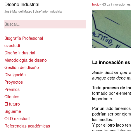
Diseño Industrial
63 La innovación 
Inicio
-
63 La innovación es
José Manuel Mateo | diseñador industrial
Biografía Profesional
ozestudi
Diseño industrial
Metodología de diseño
La innovación es
Gestión del diseño
Suele decirse que s
Divulgación
aunque esto debe mat
Proyectos
Todo
proceso de i
Premios
formado por elemento
Clientes
importante.
El futuro
Por un lado tenemos 
Sígueme
podrían ser por ejemp
OLD ozestudi
los medios.
Y por el otro lado t
Referencias académicas
encontramos integrad