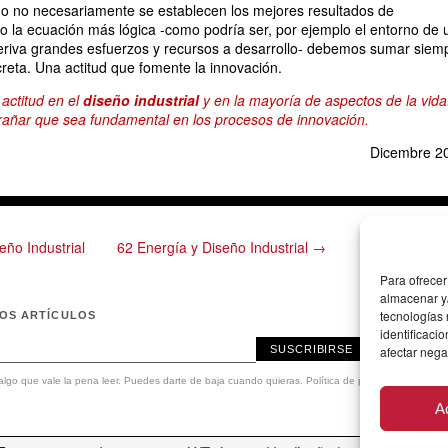
mo no necesariamente se establecen los mejores resultados de
do la ecuación más lógica -como podría ser, por ejemplo el entorno de 
riva grandes esfuerzos y recursos a desarrollo- debemos sumar siem
reta. Una actitud que fomente la innovación.
 actitud en el
diseño industrial
y en la mayoría de aspectos de la vida
rañar que sea fundamental en los procesos de innovación.
Dicembre 2
eño Industrial
62 Energía y Diseño Industrial →
Para ofrecer
almacenar y/
tecnologías
MOS ARTÍCULOS
identificaci
SUSCRIBIRSE
afectar nega
lgo que vale la pena leer. Puedes darte de baja cuando quieras.
Política de privacidad
.
A