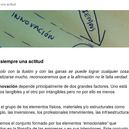
es una actitud
 una actitud
 siempre una actitud
olo con la ilusión y con las ganas se puede lograr cualquier cosa
izarse mucho, reconoceremos que a la afirmación no le falta verdad.
nnovación
depende principalmente de dos grandes factores. Uno está
s tangibles y el otro por intangibles pero no por ello es menos
el grupo de los elementos físicos, materiales y/o estructurales como
lo, las inversiones, los profesionales intervinientes, las infraestructura
enemos el conjunto formado por los elementos
“emocionales”
que
os en la filosofía de las empresas y en sus intenciones. Este conjunto