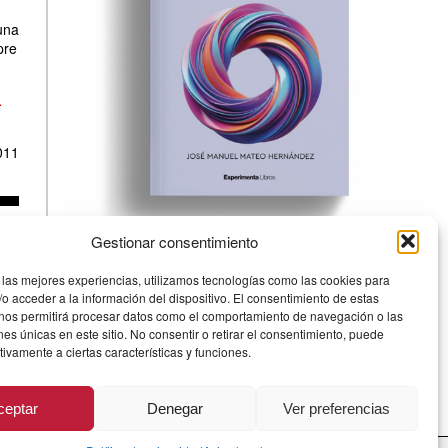
una
pre
.
011
Gestionar consentimiento
Definición y sostenibilidad
 las mejores experiencias, utilizamos tecnologías como las cookies para
o acceder a la información del dispositivo. El consentimiento de estas
Una reflexión comprometida sobre los pilares esenciales
 nos permitirá procesar datos como el comportamiento de navegación o las
del diseño industrial contemporáneo: la necesidad de una
ones únicas en este sitio. No consentir o retirar el consentimiento, puede
definición rigurosa y la sostenibilidad como principio íntimo
tivamente a ciertas características y funciones.
e inherente al acto de diseñar.
Experimenta
ceptar
Denegar
Ver preferencias