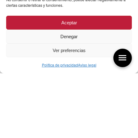
ciertas características y funciones.
Aceptar
Denegar
Ver preferencias
Política de privacidad
Aviso legal
Aquí tienes las últimas entradas:
07/08/26 Foro Iberoamericano diseño
07/08/2026
256 ¿Sobre qué cambia el diseño?
04/08/2026
255 Diseño, éxito y valor
21/07/2026