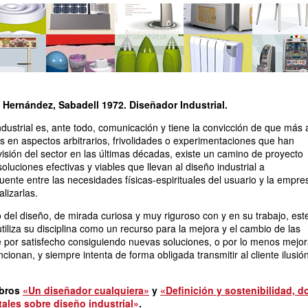
ndustrial
Hernández, Sabadell 1972. Diseñador Industrial.
dustrial es, ante todo, comunicación y tiene la convicción de que más a
 en aspectos arbitrarios, frivolidades o experimentaciones que han
isión del sector en las últimas décadas, existe un camino de proyecto
oluciones efectivas y viables que llevan al diseño industrial a
ente entre las necesidades físicas-espirituales del usuario y la empre
lizarlas.
del diseño, de mirada curiosa y muy riguroso con y en su trabajo, est
utiliza su disciplina como un recurso para la mejora y el cambio de las
 por satisfecho consiguiendo nuevas soluciones, o por lo menos mejo
cionan, y siempre intenta de forma obligada transmitir al cliente ilusió
ibros
«Un diseñador cualquiera»
y
«Definición y sostenibilidad, d
les sobre diseño industrial»
.