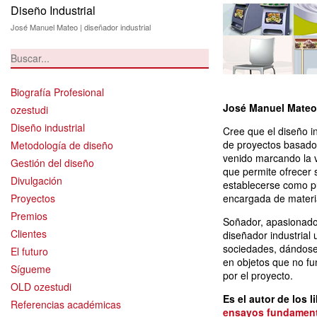
Diseño Industrial
Inicio-diseñador-i
José Manuel Mateo | diseñador industrial
Biografía Profesional
José Manuel Mateo 
ozestudi
Diseño industrial
Cree que el diseño in
de proyectos basados
Metodología de diseño
venido marcando la v
Gestión del diseño
que permite ofrecer s
Divulgación
establecerse como pu
Proyectos
encargada de materia
Premios
Soñador, apasionado 
Clientes
diseñador industrial 
sociedades, dándose
El futuro
en objetos que no fun
Sígueme
por el proyecto.
OLD ozestudi
Es el autor de los l
Referencias académicas
ensayos fundamenta