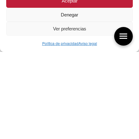
Aceptar
Denegar
Ver preferencias
Política de privacidad
Aviso legal
Aquí tienes las últimas entradas:
07/08/26 Foro Iberoamericano diseño
07/08/2026
256 ¿Sobre qué cambia el diseño?
04/08/2026
255 Diseño, éxito y valor
21/07/2026
Bibliografía de diseño industrial