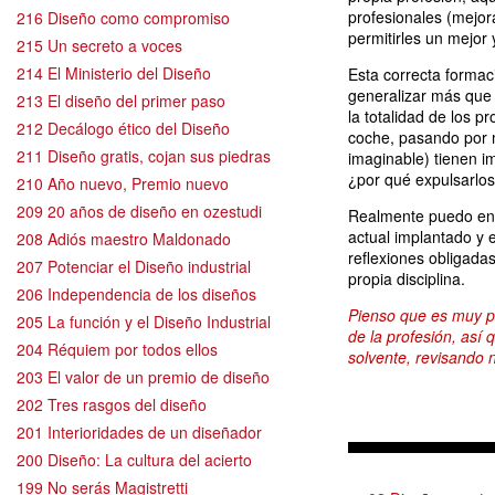
profesionales (mejor
216 Diseño como compromiso
permitirles un mejor 
215 Un secreto a voces
214 El Ministerio del Diseño
Esta correcta formac
generalizar más que 
213 El diseño del primer paso
la totalidad de los 
212 Decálogo ético del Diseño
coche, pasando por mo
211 Diseño gratis, cojan sus piedras
imaginable) tienen i
¿por qué expulsarlos
210 Año nuevo, Premio nuevo
209 20 años de diseño en ozestudi
Realmente puedo ent
actual implantado y e
208 Adiós maestro Maldonado
reflexiones obligada
207 Potenciar el Diseño industrial
propia disciplina.
206 Independencia de los diseños
Pienso que es muy p
205 La función y el Diseño Industrial
de la profesión, as
204 Réquiem por todos ellos
solvente, revisando 
203 El valor de un premio de diseño
202 Tres rasgos del diseño
201 Interioridades de un diseñador
200 Diseño: La cultura del acierto
199 No serás Magistretti