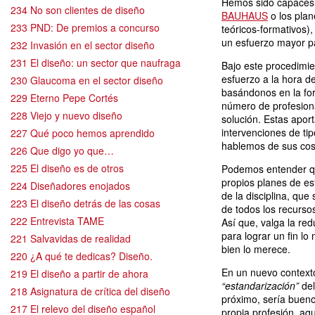
Hemos sido capaces d
234 No son clientes de diseño
BAUHAUS
o los pla
233 PND: De premios a concurso
teóricos-formativos)
un esfuerzo mayor pa
232 Invasión en el sector diseño
231 El diseño: un sector que naufraga
Bajo este procedimi
esfuerzo a la hora de
230 Glaucoma en el sector diseño
basándonos en la for
229 Eterno Pepe Cortés
número de profesiona
228 Viejo y nuevo diseño
solución. Estas apor
intervenciones de tip
227 Qué poco hemos aprendido
hablemos de sus cos
226 Que digo yo que…
225 El diseño es de otros
Podemos entender que
propios planes de es
224 Diseñadores enojados
de la disciplina, qu
223 El diseño detrás de las cosas
de todos los recurso
222 Entrevista TAME
Así que, valga la re
para lograr un fin lo
221 Salvavidas de realidad
bien lo merece.
220 ¿A qué te dedicas? Diseño.
En un nuevo contexto
219 El diseño a partir de ahora
“estandarización”
del
218 Asignatura de crítica del diseño
próximo, sería bueno
217 El relevo del diseño español
propia profesión, aqu