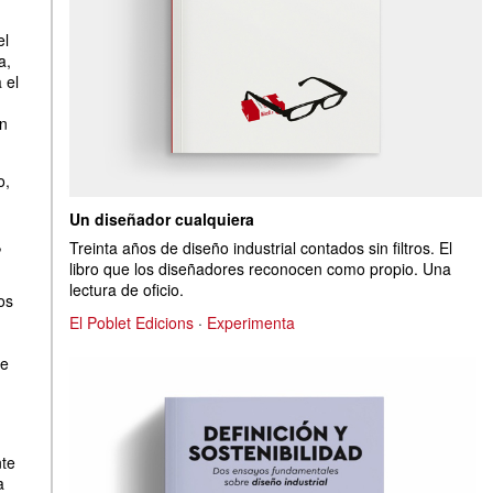
el
a,
 el
an
o,
Un diseñador cualquiera
,
Treinta años de diseño industrial contados sin filtros. El
libro que los diseñadores reconocen como propio. Una
lectura de oficio.
os
El Poblet Edicions
·
Experimenta
de
nte
a