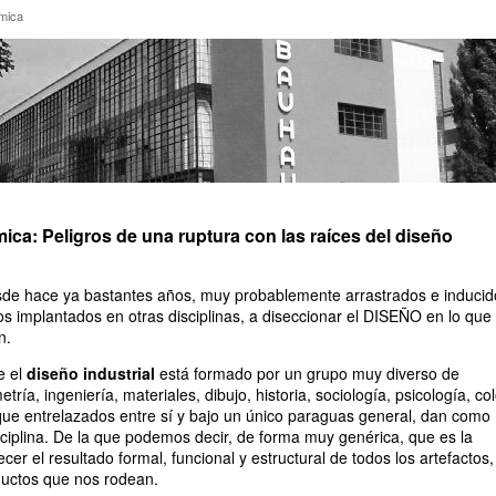
adémica
mica
ca: Peligros de una ruptura con las raíces del diseño
 hace ya bastantes años, muy probablemente arrastrados e inducid
os implantados en otras disciplinas, a diseccionar el DISEÑO en lo que
n.
e el
diseño industrial
está formado por un grupo muy diverso de
ría, ingeniería, materiales, dibujo, historia, sociología, psicología, col
 que entrelazados entre sí y bajo un único paraguas general, dan como
sciplina. De la que podemos decir, de forma muy genérica, que es la
er el resultado formal, funcional y estructural de todos los artefactos,
oductos que nos rodean.