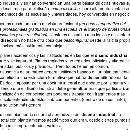
 industrial y se han convertido en una parte básica de otras nuevas s
o desastroso para el diseño
-como disciplina-
pero altamente ventajoso
conómicos de las escuelas y universidades, hoy convertidas en negocio
nemos desde un punto de vista profesional
(en base comparativa del
 de profesionales graduados en una escuela vs el trabajo de profesional
scuelas y sus resultados),
si este es el camino más lógico y eficiente o
a
disección
no hace otra cosa que
desconfigurar
desde la raíz la propi
a incluso más inútilmente compleja.
planes académicos y las instituciones en las que el
diseño industrial
rte y se impartirá. Planes reglados y no reglados, oficiales y alternativ
ariadas, públicos y privados… Pero todos tienen en común,
a ausencia de un marco general unificado basado en un planteamiento
sometido a una estructura formativa que habría de permitir retomar la
 Es decir, apostar por una doctrina integral que abogue por la suma y 
ndiendo que el diseño industrial debe generalizar más que particularizar
eralización de conocimientos podemos trabajar con fragmentos más
e, solo entendiendo estos sub-componentes (dentro de un conjunto),
 solución más general.
de comunión teórica sobre el aprendizaje del
diseño industrial
ha
 total con planteamientos académicos que eran, desde ciertos puntos 
a hecho siempre entender, válidos.