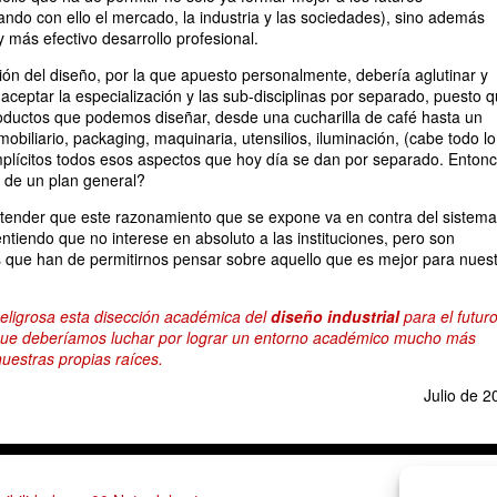
ando con ello el mercado, la industria y las sociedades), sino además
y más efectivo desarrollo profesional.
ión del diseño, por la que apuesto personalmente, debería aglutinar y
aceptar la especialización y las sub-disciplinas por separado, puesto 
productos que podemos diseñar, desde una cucharilla de café hasta un
biliario, packaging, maquinaria, utensilios, iluminación, (cabe todo lo
mplícitos todos esos aspectos que hoy día se dan por separado. Entonc
 de un plan general?
ender que este razonamiento que se expone va en contra del sistema
ntiendo que no interese en absoluto a las instituciones, pero son
s que han de permitirnos pensar sobre aquello que es mejor para nues
eligrosa esta disección académica del
diseño industrial
para el futur
í que deberíamos luchar por lograr un entorno académico mucho más
nuestras propias raíces.
Julio de 2