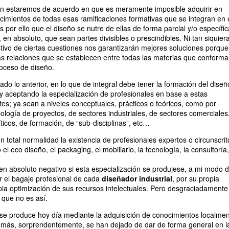
 estaremos de acuerdo en que es meramente imposible adquirir en
cimientos de todas esas ramificaciones formativas que se integran en 
Es por ello que el diseño se nutre de ellas de forma parcial y/o específic
en absoluto, que sean partes divisibles o prescindibles. Ni tan siquiera
ivo de ciertas cuestiones nos garantizarán mejores soluciones porque
s relaciones que se establecen entre todas las materias que conform
roceso de diseño.
do lo anterior, en lo que de integral debe tener la formación del diseñ
y aceptando la especialización de profesionales en base a estas
tes; ya sean a niveles conceptuales, prácticos o teóricos, como por
pología de proyectos, de sectores industriales, de sectores comerciales
ticos, de formación, de “sub-disciplinas”, etc…
 total normalidad la existencia de profesionales expertos o circunscrit
el eco diseño, el packaging, el mobiliario, la tecnología, la consultoría,
en absoluto negativo si esta especialización se produjese, a mi modo 
r el bagaje profesional de cada
diseñador industrial
, por su propia
opia optimización de sus recursos intelectuales. Pero desgraciadamente
que no es así.
 se produce hoy día mediante la adquisición de conocimientos localme
emás, sorprendentemente, se han dejado de dar de forma general en l