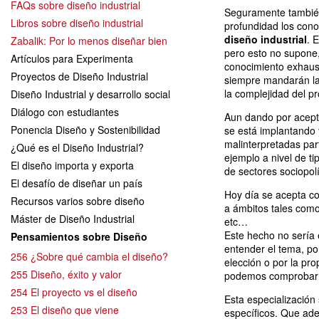
FAQs sobre diseño industrial
Seguramente también
Libros sobre diseño industrial
profundidad los cono
diseño industrial
. 
Zabalik: Por lo menos diseñar bien
pero esto no supone, 
Artículos para Experimenta
conocimiento exhaust
Proyectos de Diseño Industrial
siempre mandarán la
la complejidad del p
Diseño Industrial y desarrollo social
Diálogo con estudiantes
Aun dando por acepta
Ponencia Diseño y Sostenibilidad
se está implantando 
malinterpretadas par
¿Qué es el Diseño Industrial?
ejemplo a nivel de ti
El diseño importa y exporta
de sectores sociopolí
El desafío de diseñar un país
Hoy día se acepta con
Recursos varios sobre diseño
a ámbitos tales como 
Máster de Diseño Industrial
etc…
Este hecho no sería 
Pensamientos sobre Diseño
entender el tema, po
256 ¿Sobre qué cambia el diseño?
elección o por la pr
255 Diseño, éxito y valor
podemos comprobar 
254 El proyecto vs el diseño
Esta especialización
253 El diseño que viene
específicos. Que ad