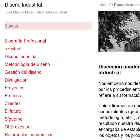
Diseño Industrial
01 Disección ac
Inicio
-
01 Disección acadé
José Manuel Mateo | diseñador industrial
Biografía Profesional
ozestudi
Diseño industrial
Metodología de diseño
Disección académi
Gestión del diseño
industrial
Divulgación
Nos empeñamos desde
Proyectos
por los procedimient
refiere a su formació
Premios
Clientes
Coincidiremos en qu
El futuro
conocimientos (geomet
metodología, etc..),
Sígueme
resultado nuestra di
OLD ozestudi
encargada de establec
Referencias académicas
los objetos y los pr