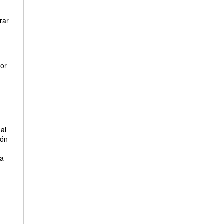
a
rar
yor
ual
ión
la