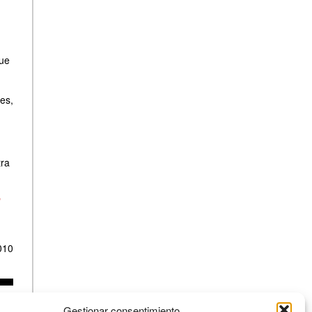
que
es,
tra
o
010
Gestionar consentimiento