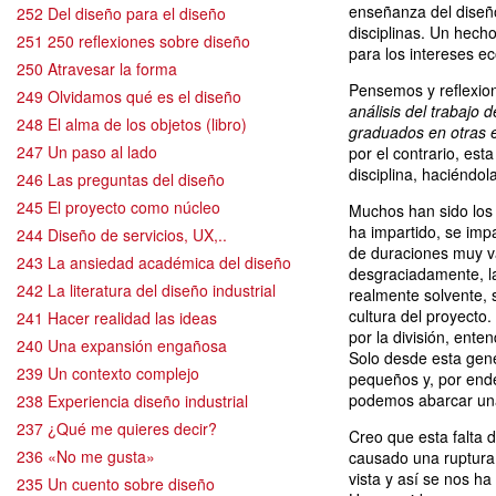
enseñanza del diseño
252 Del diseño para el diseño
disciplinas. Un hech
251 250 reflexiones sobre diseño
para los intereses e
250 Atravesar la forma
Pensemos y reflexio
249 Olvidamos qué es el diseño
análisis del trabajo
248 El alma de los objetos (libro)
graduados en otras e
247 Un paso al lado
por el contrario, est
disciplina, haciéndol
246 Las preguntas del diseño
245 El proyecto como núcleo
Muchos han sido los 
ha impartido, se impa
244 Diseño de servicios, UX,..
de duraciones muy v
243 La ansiedad académica del diseño
desgraciadamente, l
242 La literatura del diseño industrial
realmente solvente, 
cultura del proyecto.
241 Hacer realidad las ideas
por la división, ente
240 Una expansión engañosa
Solo desde esta gen
239 Un contexto complejo
pequeños y, por end
podemos abarcar una
238 Experiencia diseño industrial
237 ¿Qué me quieres decir?
Creo que esta falta 
236 «No me gusta»
causado una ruptura
vista y así se nos h
235 Un cuento sobre diseño