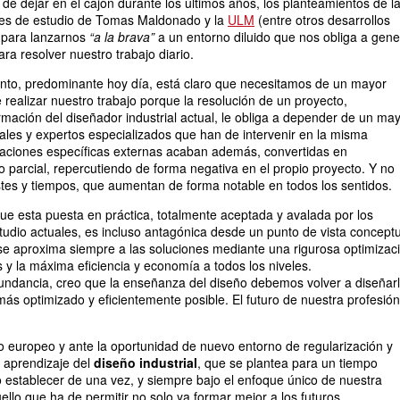
e dejar en el cajón durante los últimos años, los planteamientos de l
nes de estudio de Tomas Maldonado y la
ULM
(entre otros desarrollos
, para lanzarnos
“a la brava”
a un entorno diluido que nos obliga a gene
ra resolver nuestro trabajo diario.
ento, predominante hoy día, está claro que necesitamos de un mayor
 realizar nuestro trabajo porque la resolución de un proyecto,
mación del diseñador industrial actual, le obliga a depender de un ma
les y expertos especializados que han de intervenir en la misma
taciones específicas externas acaban además, convertidas en
o parcial, repercutiendo de forma negativa en el propio proyecto. Y no
tes y tiempos, que aumentan de forma notable en todos los sentidos.
 esta puesta en práctica, totalmente aceptada y avalada por los
tudio actuales, es incluso antagónica desde un punto de vista concept
e se aproxima siempre a las soluciones mediante una rigurosa optimizac
s y la máxima eficiencia y economía a todos los niveles.
dundancia, creo que la enseñanza del diseño debemos volver a diseñar
 más optimizado y eficientemente posible. El futuro de nuestra profesión
 europeo y ante la oportunidad de nuevo entorno de regularización y
 aprendizaje del
diseño industrial
, que se plantea para un tiempo
 establecer de una vez, y siempre bajo el enfoque único de nuestra
ello que ha de permitir no solo ya formar mejor a los futuros