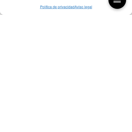
Política de privacidad
Aviso legal
Aquí tienes las últimas entradas:
256 ¿Sobre qué cambia el diseño?
04/08/2026
255 Diseño, éxito y valor
21/07/2026
17/07/26 Premios Nacionales Diseño
17/07/2026
Bibliografía de diseño industrial