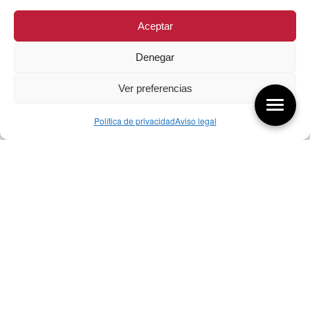
Aceptar
Denegar
Ver preferencias
Política de privacidad
Aviso legal
Aquí tienes las últimas entradas:
257 El universo del diseñador
08/08/2026
07/08/26 Foro Iberoamericano diseño
07/08/2026
256 ¿Sobre qué cambia el diseño?
04/08/2026