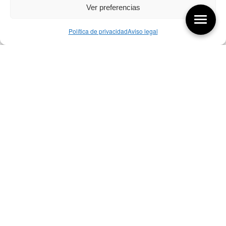
Ver preferencias
Política de privacidad
Aviso legal
Aquí tienes las últimas entradas:
07/08/26 Foro Iberoamericano diseño
07/08/2026
256 ¿Sobre qué cambia el diseño?
04/08/2026
255 Diseño, éxito y valor
21/07/2026
Bibliografía de diseño industrial