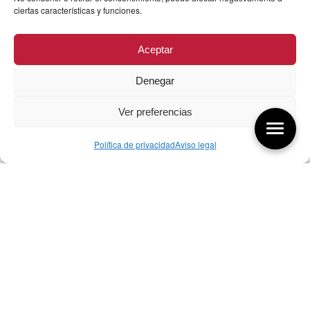
ciertas características y funciones.
Aceptar
Denegar
Ver preferencias
Política de privacidad
Aviso legal
Aquí tienes las últimas entradas:
256 ¿Sobre qué cambia el diseño?
04/08/2026
255 Diseño, éxito y valor
21/07/2026
17/07/26 Premios Nacionales Diseño
17/07/2026