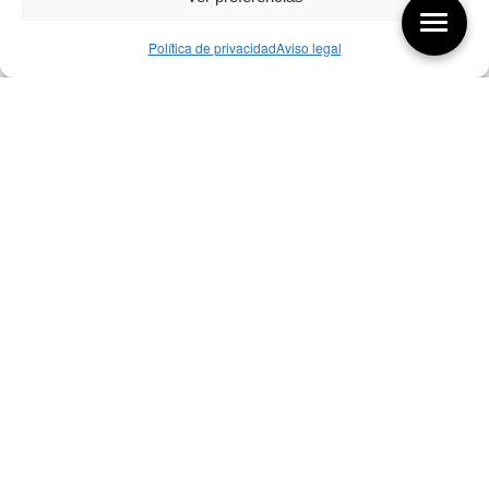
Política de privacidad
Aviso legal
Aquí tienes las últimas entradas:
256 ¿Sobre qué cambia el diseño?
04/08/2026
255 Diseño, éxito y valor
21/07/2026
17/07/26 Premios Nacionales Diseño
17/07/2026
Bibliografía de diseño industrial