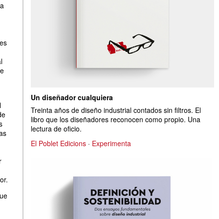
za
es
l
le
Un diseñador cualquiera
l
Treinta años de diseño industrial contados sin filtros. El
de
libro que los diseñadores reconocen como propio. Una
s
lectura de oficio.
ías
El Poblet Edicions
·
Experimenta
r
or.
que