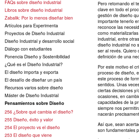
FAQs sobre diseño industrial
Pero retomando el te
clave en todo el pro
Libros sobre diseño industrial
gestión de diseño qu
Zabalik: Por lo menos diseñar bien
importante tenerlo e
Artículos para Experimenta
reconoce las necesid
como materializarlas 
Proyectos de Diseño Industrial
industrial, entre otr
Diseño Industrial y desarrollo social
diseño industrial no
Diálogo con estudiantes
ser al revés. Quiero
Ponencia Diseño y Sostenibilidad
definición de una ne
¿Qué es el Diseño Industrial?
Por este motivo el cri
El diseño importa y exporta
proceso de diseño, e
este proceso de for
El desafío de diseñar un país
sentidos. Unas veces
Recursos varios sobre diseño
ciertas decisiones y/
Máster de Diseño Industrial
ocasiones, en cambio,
capacidades de la pr
Pensamientos sobre Diseño
siempre nos permitir
256 ¿Sobre qué cambia el diseño?
nacerán precisamente
255 Diseño, éxito y valor
Así que, sean acerta
254 El proyecto vs el diseño
son fundamentales pa
253 El diseño que viene