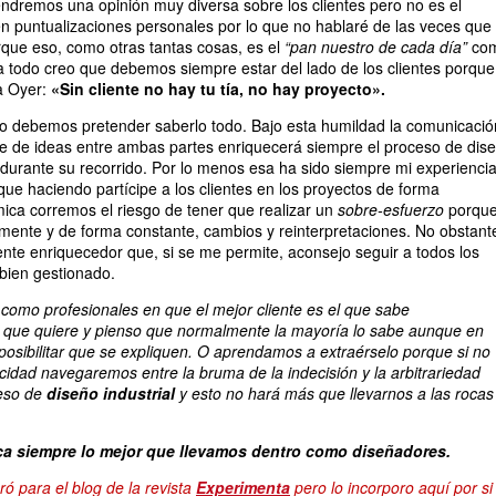
ndremos una opinión muy diversa sobre los clientes pero no es el
 puntualizaciones personales por lo que no hablaré de las veces que 
que eso, como otras tantas cosas, es el
“pan nuestro de cada día”
co
a todo creo que debemos siempre estar del lado de los clientes porque
 a Oyer:
«Sin cliente no hay tu tía, no hay proyecto».
 debemos pretender saberlo todo. Bajo esta humildad la comunicació
te de ideas entre ambas partes enriquecerá siempre el proceso de dis
durante su recorrido. Por lo menos esa ha sido siempre mi experiencia
e haciendo partícipe a los clientes en los proyectos de forma
ca corremos el riesgo de tener que realizar un
sobre-esfuerzo
porqu
ente y de forma constante, cambios y reinterpretaciones. No obstant
nte enriquecedor que, si se me permite, aconsejo seguir a todos los
 bien gestionado.
como profesionales en que el mejor cliente es el que sabe
 que quiere y pienso que normalmente la mayoría lo sabe aunque en
sibilitar que se expliquen. O aprendamos a extraérselo porque si no
idad navegaremos entre la bruma de la indecisión y la arbitrariedad
ceso de
diseño industrial
y esto no hará más que llevarnos a las rocas
ca siempre lo mejor que llevamos dentro como diseñadores.
ró para el blog de la revista
Experimenta
pero lo incorporo aquí por si