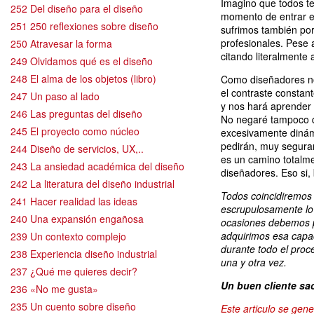
Imagino que todos te
252 Del diseño para el diseño
momento de entrar en
251 250 reflexiones sobre diseño
sufrimos también por
profesionales. Pese 
250 Atravesar la forma
citando literalmente
249 Olvidamos qué es el diseño
248 El alma de los objetos (libro)
Como diseñadores no
el contraste constan
247 Un paso al lado
y nos hará aprender 
246 Las preguntas del diseño
No negaré tampoco qu
245 El proyecto como núcleo
excesivamente dinámi
pedirán, muy seguram
244 Diseño de servicios, UX,..
es un camino totalme
243 La ansiedad académica del diseño
diseñadores. Eso si,
242 La literatura del diseño industrial
Todos coincidiremos 
241 Hacer realidad las ideas
escrupulosamente lo
240 Una expansión engañosa
ocasiones debemos po
adquirimos esa capac
239 Un contexto complejo
durante todo el pro
238 Experiencia diseño industrial
una y otra vez.
237 ¿Qué me quieres decir?
Un buen cliente sa
236 «No me gusta»
235 Un cuento sobre diseño
Este articulo se gene