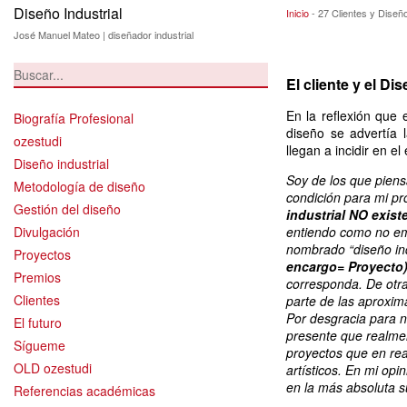
Diseño Industrial
27 Clientes y Dis
Inicio
-
27 Clientes y Diseño
José Manuel Mateo | diseñador industrial
El cliente y el Di
En la reflexión que 
Biografía Profesional
diseño se advertía 
ozestudi
llegan a incidir en e
Diseño industrial
Soy de los que pien
Metodología de diseño
condición para mi pro
Gestión del diseño
industrial
NO
exist
Divulgación
entiendo como no em
nombrado “diseño ind
Proyectos
encargo= Proyecto
Premios
corresponda. De otr
Clientes
parte de las aproxim
Por desgracia para nu
El futuro
presente que realmen
Sígueme
proyectos que en real
OLD ozestudi
artísticos. En mi opi
en la más absoluta s
Referencias académicas