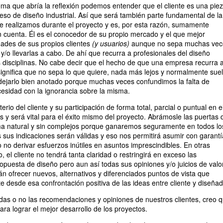
ma que abría la reflexión podemos entender que el cliente es una pie
ceso de diseño industrial. Así que será también parte fundamental de la
e realizamos durante el proyecto y es, por esta razón, sumamente
n cuenta. Él es el conocedor de su propio mercado y el que mejor
ades de sus propios clientes
(y usuarios)
aunque no sepa muchas vec
y/o llevarlas a cabo. De ahí que recurra a profesionales del diseño
as disciplinas. No cabe decir que el hecho de que una empresa recurra a
 significa que no sepa lo que quiere, nada más lejos y normalmente sue
 dejarlo bien anotado porque muchas veces confundimos la falta de
cesidad con la ignorancia sobre la misma.
terio del cliente y su participación de forma total, parcial o puntual en e
s y será vital para el éxito mismo del proyecto. Abrámosle las puertas 
ma natural y sin complejos porque ganaremos seguramente en todos lo
 sus indicaciones serán válidas y eso nos permitirá asumir con garant
o no derivar esfuerzos inútiles en asuntos imprescindibles. En otras
 el cliente no tendrá tanta claridad o restringirá en exceso las
opuesta de diseño pero aun así todas sus opiniones y/o juicios de valo
án ofrecer nuevos, alternativos y diferenciados puntos de vista que
 desde esa confrontación positiva de las ideas entre cliente y diseñad
das o no las recomendaciones y opiniones de nuestros clientes, creo 
ra lograr el mejor desarrollo de los proyectos.