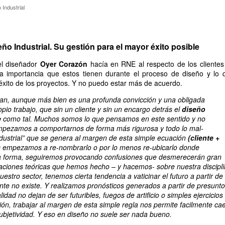
eño Industrial
 Industrial
seño Industrial. Su gestión para el mayor éxito posible
el diseñador
Oyer Corazón
hacía en RNE al respecto de los clientes
la importancia que estos tienen durante el proceso de diseño y lo 
l éxito de los proyectos. Y no puedo estar más de acuerdo.
san, aunque más bien es una profunda convicción y una obligada
pio trabajo, que sin un cliente y sin un encargo detrás el
diseño
e
como tal. Muchos somos lo que pensamos en este sentido y no
pezamos a comportarnos de forma más rigurosa y todo lo
mal-
ustrial”
que se genera al margen de esta simple ecuación
(cliente +
)
empezamos a
re-nombrarlo
o por lo menos
re-ubicarlo
donde
a forma, seguiremos provocando confusiones que desmerecerán gran
aciones teóricas que hemos hecho – y hacemos- sobre nuestra discipli
estro sector, tenemos cierta tendencia a vaticinar el futuro a partir de
te no existe. Y realizamos pronósticos generados a partir de presunt
idad no dejan de ser futuribles, fuegos de artificio o simples ejercicios
nión, trabajar al margen de esta simple regla nos permite facilmente ca
ubjetividad. Y eso en diseño no suele ser nada bueno.