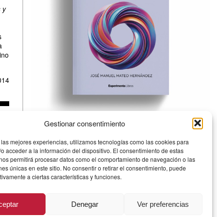
 y
s
a
ino
014
Gestionar consentimiento
Definición y sostenibilidad
 las mejores experiencias, utilizamos tecnologías como las cookies para
Una reflexión comprometida sobre los pilares esenciales
o acceder a la información del dispositivo. El consentimiento de estas
del diseño industrial contemporáneo: la necesidad de una
 nos permitirá procesar datos como el comportamiento de navegación o las
definición rigurosa y la sostenibilidad como principio íntimo
ones únicas en este sitio. No consentir o retirar el consentimiento, puede
e inherente al acto de diseñar.
tivamente a ciertas características y funciones.
Experimenta
ceptar
Denegar
Ver preferencias