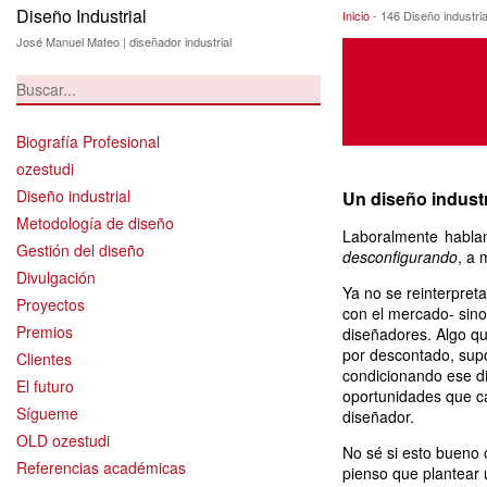
Diseño Industrial
146 Diseño indus
Inicio
-
146 Diseño industri
José Manuel Mateo | diseñador industrial
Biografía Profesional
ozestudi
Diseño industrial
Un diseño indust
Metodología de diseño
Laboralmente habla
Gestión del diseño
desconfigurando
, a 
Divulgación
Ya no se reinterpreta
Proyectos
con el mercado- sino
Premios
diseñadores. Algo qu
por descontado, supo
Clientes
condicionando ese di
El futuro
oportunidades que 
Sígueme
diseñador.
OLD ozestudi
No sé si esto bueno
Referencias académicas
pienso que plantear