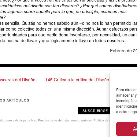
 académicos del diseño son tan dispares? ¿Por qué somos diseñadores
tas lagunas sobre aquello para lo que, en principio, estamos más
ie?
es sencilla. Quizás no hemos sabido aún –o no nos lo han permitido la
ajar como colectivo todos en una misma dirección. Aunar esfuerzos par
 oportunidades para que nadie deba inventarse, por necesidad, un cam
 nos ha de llevar y que lógicamente influye en todos nosotros.
Febrero de 2
áscaras del Diseño
145 Crítica a la crítica del Diseño →
Para ofrecer
almacenar y/
tecnologías
MOS ARTÍCULOS
identificaci
SUSCRIBIRSE
afectar nega
lgo que vale la pena leer. Puedes darte de baja cuando quieras.
Política de privacidad
.
A