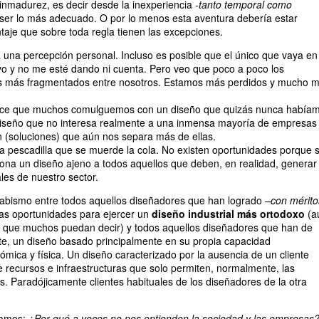
 inmadurez, es decir desde la inexperiencia
-tanto temporal como
ser lo más adecuado. O por lo menos esta aventura debería estar
ntaje que sobre toda regla tienen las excepciones.
 una percepción personal. Incluso es posible que el único que vaya en
yo y no me esté dando ni cuenta. Pero veo que poco a poco los
s más fragmentados entre nosotros. Estamos más perdidos y mucho 
hace que muchos comulguemos con un diseño que quizás nunca había
iseño que no interesa realmente a una inmensa mayoría de empresas
n (soluciones) que aún nos separa más de ellas.
na pescadilla que se muerde la cola. No existen oportunidades porque 
ona un diseño ajeno a todos aquellos que deben, en realidad, generar 
les de nuestro sector.
 abismo entre todos aquellos diseñadores que han logrado
–con mérito
s oportunidades para ejercer un
diseño industrial más ortodoxo
(a
lo que muchos puedan decir) y todos aquellos diseñadores que han de
nte, un diseño basado principalmente en su propia capacidad
ica y física. Un diseño caracterizado por la ausencia de un cliente
de recursos e infraestructuras que solo permiten, normalmente, las
s. Paradójicamente clientes habituales de los diseñadores de la otra
tamos:
¿Por qué a veces no nos entienden la sociedad y las empresas