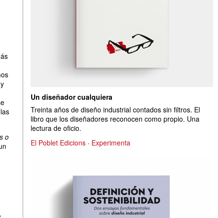
más
mos
 y
Un diseñador cualquiera
se
Treinta años de diseño industrial contados sin filtros. El
las
libro que los diseñadores reconocen como propio. Una
lectura de oficio.
s o
El Poblet Edicions
·
Experimenta
un
?