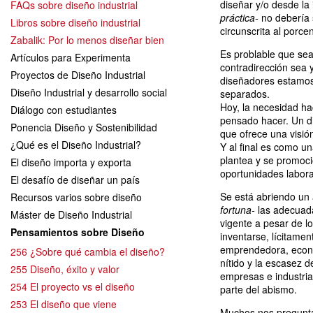
diseñar y/o desde la
FAQs sobre diseño industrial
práctica-
no debería 
Libros sobre diseño industrial
circunscrita al porce
Zabalik: Por lo menos diseñar bien
Es problable que sea
Artículos para Experimenta
contradirección sea 
Proyectos de Diseño Industrial
diseñadores estamo
Diseño Industrial y desarrollo social
separados.
Hoy, la necesidad 
Diálogo con estudiantes
pensado hacer. Un d
Ponencia Diseño y Sostenibilidad
que ofrece una visió
¿Qué es el Diseño Industrial?
Y al final es como u
plantea y se promoci
El diseño importa y exporta
oportunidades labora
El desafío de diseñar un país
Se está abriendo un
Recursos varios sobre diseño
fortuna-
las adecuada
Máster de Diseño Industrial
vigente a pesar de 
Pensamientos sobre Diseño
inventarse, lícitame
emprendedora, económ
256 ¿Sobre qué cambia el diseño?
nítido y la escasez 
255 Diseño, éxito y valor
empresas e industria
254 El proyecto vs el diseño
parte del abismo.
253 El diseño que viene
Muchos nos pregun