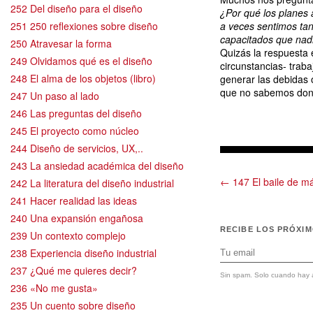
252 Del diseño para el diseño
¿Por qué los planes
251 250 reflexiones sobre diseño
a veces sentimos tan
capacitados que nad
250 Atravesar la forma
Quizás la respuesta 
249 Olvidamos qué es el diseño
circunstancias- trab
248 El alma de los objetos (libro)
generar las debidas
que no sabemos donde
247 Un paso al lado
246 Las preguntas del diseño
245 El proyecto como núcleo
244 Diseño de servicios, UX,..
243 La ansiedad académica del diseño
← 147 El baile de m
242 La literatura del diseño industrial
241 Hacer realidad las ideas
240 Una expansión engañosa
RECIBE LOS PRÓXI
239 Un contexto complejo
238 Experiencia diseño industrial
237 ¿Qué me quieres decir?
Sin spam. Solo cuando hay a
236 «No me gusta»
235 Un cuento sobre diseño