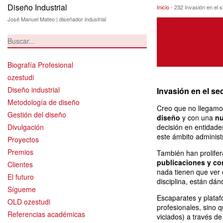
Diseño Industrial
232 Invasión en e
Inicio
-
232 Invasión en el 
José Manuel Mateo | diseñador industrial
Biografía Profesional
ozestudi
Diseño industrial
Invasión en el se
Metodología de diseño
Creo que no llegamos
Gestión del diseño
diseño
y con una
nu
Divulgación
decisión en entidade
este ámbito administr
Proyectos
Premios
También han prolifer
publicaciones y co
Clientes
nada tienen que ver 
El futuro
disciplina, están dá
Sígueme
Escaparates y plataf
OLD ozestudi
profesionales, sino 
Referencias académicas
viciados) a través de