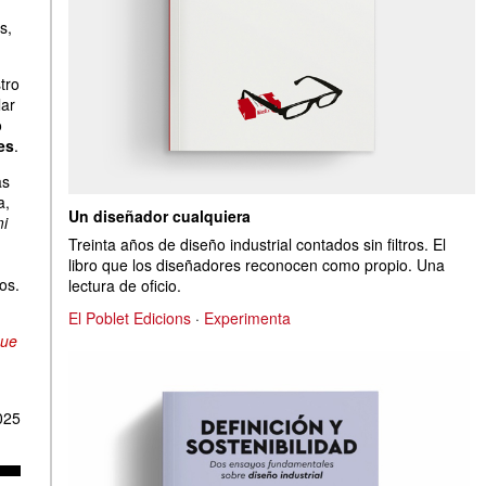
s,
tro
lar
o
es
.
as
a,
Un diseñador cualquiera
mi
Treinta años de diseño industrial contados sin filtros. El
libro que los diseñadores reconocen como propio. Una
os.
lectura de oficio.
El Poblet Edicions
·
Experimenta
que
025