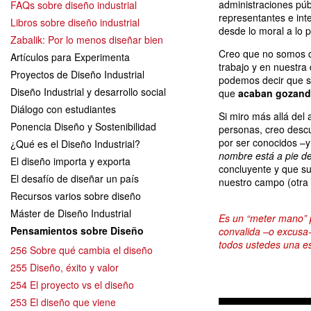
administraciones púb
FAQs sobre diseño industrial
representantes e in
Libros sobre diseño industrial
desde lo moral a lo p
Zabalik: Por lo menos diseñar bien
Creo que no somos co
Artículos para Experimenta
trabajo y en nuestra 
Proyectos de Diseño Industrial
podemos decir que su 
Diseño Industrial y desarrollo social
que
acaban gozando
Diálogo con estudiantes
Si miro más allá del
Ponencia Diseño y Sostenibilidad
personas, creo descub
por ser conocidos –y
¿Qué es el Diseño Industrial?
nombre está a pie d
El diseño importa y exporta
concluyente y que su
El desafío de diseñar un país
nuestro campo (otra
Recursos varios sobre diseño
Máster de Diseño Industrial
Es un
“meter mano”
Pensamientos sobre Diseño
convalida –o excusa-
todos ustedes una es
256 Sobre qué cambia el diseño
255 Diseño, éxito y valor
254 El proyecto vs el diseño
253 El diseño que viene