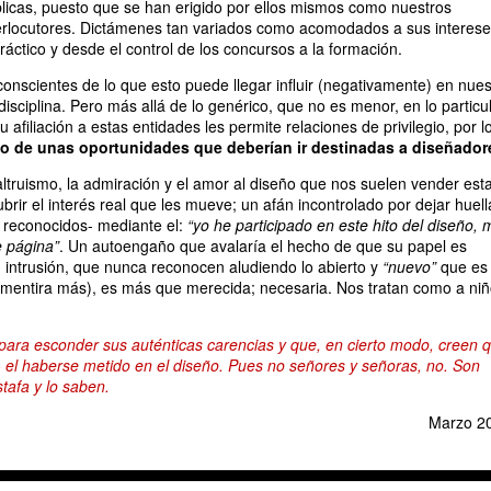
licas, puesto que se han erigido por ellos mismos como nuestros
terlocutores. Dictámenes tan variados como acomodados a sus interese
ráctico y desde el control de los concursos a la formación.
nscientes de lo que esto puede llegar influir (negativamente) en nues
disciplina. Pero más allá de lo genérico, que no es menor, en lo particu
afiliación a estas entidades les permite relaciones de privilegio, por l
 de unas oportunidades que deberían ir destinadas a diseñador
 altruismo, la admiración y el amor al diseño que nos suelen vender est
rir el interés real que les mueve; un afán incontrolado por dejar huell
 reconocidos- mediante el:
“yo he participado en este hito del diseño, 
e página”
. Un autoengaño que avalaría el hecho de que su papel es
 intrusión, que nunca reconocen aludiendo lo abierto y
“nuevo”
que es
 mentira más), es más que merecida; necesaria. Nos tratan como a niñ
para esconder sus auténticas carencias y que, en cierto modo, creen 
 el haberse metido en el diseño. Pues no señores y señoras, no. Son
tafa y lo saben.
Marzo 2