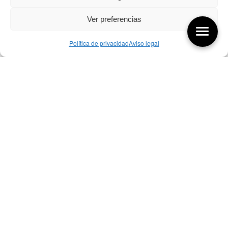
Ver preferencias
Política de privacidad
Aviso legal
Aquí tienes las últimas entradas:
257 El universo del diseñador
08/08/2026
07/08/26 Foro Iberoamericano diseño
07/08/2026
256 ¿Sobre qué cambia el diseño?
04/08/2026
Bibliografía de diseño industrial