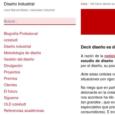
Diseño Industrial
160 Decir diseño
Inicio
-
160 Decir diseño es
José Manuel Mateo | diseñador industrial
Biografía Profesional
ozestudi
Diseño industrial
Decir diseño es 
Metodología de diseño
A razón de la
notici
Gestión del diseño
estudio de diseño 
Divulgación
por el diseño, su pos
Proyectos
Ante estas noticias 
Premios
situaciones con rigor
Clientes
No niego que en part
El futuro
detonante en la crisi
nos acontece ha ido
Sígueme
tan grandes-
, que e
OLD ozestudi
especulativo que pres
Referencias académicas
consumidores). E inc