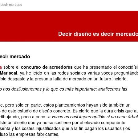
 es decir mercado
 decir mercado
decir mercado
a
sobre el
concurso de acreedores
que ha presentado el conocidís
Mariscal
, ya he leído en las redes sociales varías voces preguntánd
ible desgaste y la presunta falta de mercado en un futuro incierto.
no nos desilusionemos y lo que es más importante; analicemos las
.
e, pero sólo en parte, estos planteamientos hayan sido también un
s de este estudio de diseño concreto. Es cierto que la dura crisis que a
 dibujando, poco a poco
-a veces es casi imperceptible si no caen árbo
xiste un diseño que ya no se sostiene por el elevado componente
enta y los costes injustificados que a la fin pagan los usuarios (los
luso las empresas fabricantes.