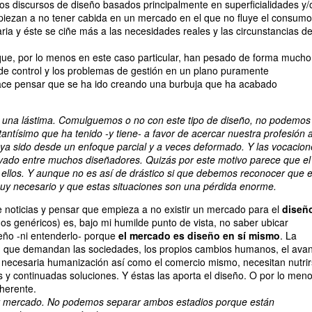
os discursos de diseño basados principalmente en superficialidades y/
piezan a no tener cabida en un mercado en el que no fluye el consumo
ria y éste se ciñe más a las necesidades reales y las circunstancias d
que, por lo menos en este caso particular, han pesado de forma mucho
 de control y los problemas de gestión en un plano puramente
ace pensar que se ha ido creando una burbuja que ha acabado
s una lástima. Comulguemos o no con este tipo de diseño, no podemos
antísimo que ha tenido -y tiene- a favor de acercar nuestra profesión a
ya sido desde un enfoque parcial y a veces deformado. Y las vocacion
vado entre muchos diseñadores. Quizás por este motivo parece que el
ellos. Y aunque no es así de drástico si que debemos reconocer que 
uy necesario y que estas situaciones son una pérdida enorme.
de noticias y pensar que empieza a no existir un mercado para el
diseñ
os genéricos) es, bajo mi humilde punto de vista, no saber ubicar
eño -ni entenderlo- porque
el mercado es diseño en sí mismo
. La
n que demandan las sociedades, los propios cambios humanos, el ava
u necesaria humanización así como el comercio mismo, necesitan nutri
s y continuadas soluciones. Y éstas las aporta el diseño. O por lo men
herente.
ir mercado. No podemos separar ambos estadios porque están