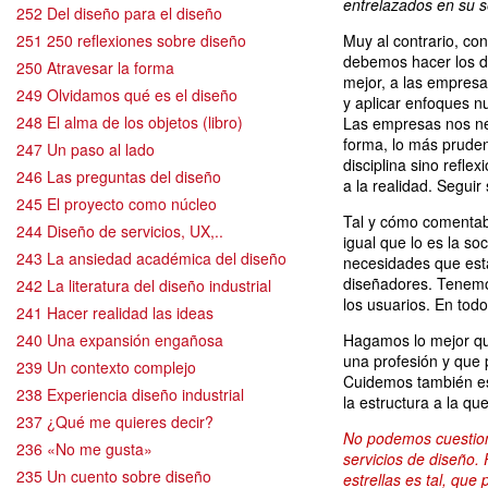
entrelazados en su s
252 Del diseño para el diseño
251 250 reflexiones sobre diseño
Muy al contrario, con
debemos hacer los d
250 Atravesar la forma
mejor, a las empresa
249 Olvidamos qué es el diseño
y aplicar enfoques n
248 El alma de los objetos (libro)
Las empresas nos nec
forma, lo más pruden
247 Un paso al lado
disciplina sino refl
246 Las preguntas del diseño
a la realidad. Segui
245 El proyecto como núcleo
Tal y cómo comentaba
244 Diseño de servicios, UX,..
igual que lo es la s
243 La ansiedad académica del diseño
necesidades que est
diseñadores. Tenemo
242 La literatura del diseño industrial
los usuarios. En tod
241 Hacer realidad las ideas
240 Una expansión engañosa
Hagamos lo mejor qu
una profesión y que
239 Un contexto complejo
Cuidemos también es
238 Experiencia diseño industrial
la estructura a la qu
237 ¿Qué me quieres decir?
No podemos cuestiona
236 «No me gusta»
servicios de diseño.
235 Un cuento sobre diseño
estrellas es tal, qu