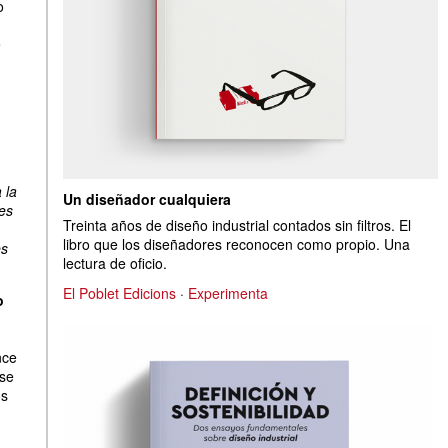
o
e
 la
Un diseñador cualquiera
es
Treinta años de diseño industrial contados sin filtros. El
libro que los diseñadores reconocen como propio. Una
es
lectura de oficio.
El Poblet Edicions
·
Experimenta
o
nce
rse
os