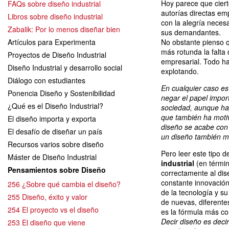
Hoy parece que ciert
FAQs sobre diseño industrial
autorías directas em
Libros sobre diseño industrial
con la alegría necesa
Zabalik: Por lo menos diseñar bien
sus demandantes.
Artículos para Experimenta
No obstante pienso 
más rotunda la falta
Proyectos de Diseño Industrial
empresarial. Todo h
Diseño Industrial y desarrollo social
explotando.
Diálogo con estudiantes
En cualquier caso e
Ponencia Diseño y Sostenibilidad
negar el papel import
¿Qué es el Diseño Industrial?
sociedad, aunque ha
que también ha moti
El diseño importa y exporta
diseño se acabe con 
El desafío de diseñar un país
un diseño también m
Recursos varios sobre diseño
Pero leer este tipo 
Máster de Diseño Industrial
industrial
(en términ
Pensamientos sobre Diseño
correctamente al dis
constante innovació
256 ¿Sobre qué cambia el diseño?
de la tecnología y s
255 Diseño, éxito y valor
de nuevas, diferente
254 El proyecto vs el diseño
es la fórmula más co
Decir diseño es dec
253 El diseño que viene