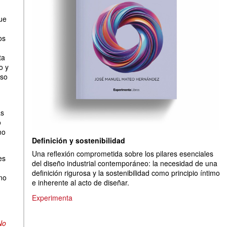
ue
os
ta
o y
rso
as
o
mo
Definición y sostenibilidad
Una reflexión comprometida sobre los pilares esenciales
es
del diseño industrial contemporáneo: la necesidad de una
definición rigurosa y la sostenibilidad como principio íntimo
no
e inherente al acto de diseñar.
Experimenta
No