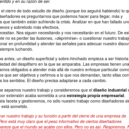
entido y en su razón de ser.
 el cierre de todo estudio de diseño
(porque los seguirá habiendo)
lo q
iseñadores es preguntarnos que podemos hacer para llegar, más y
s que también están sufriendo la crisis. Analizar en que han fallado un
uevos y sobretodo más efectivos.
esitan. Nos siguen necesitando y nos necesitarán en el futuro. De es
te no es perder las ilusiones,
«deprimirse»
o cuestionar nuestro trabaj
exionar en profundidad y atender las señales para adecuar nuestro discu
r siempre luchando.
 antes, un diseño superficial y sobre-hinchado empieza a ser historia
ociedad del despilfarro en la que se amparaba. Las empresas tienen un
amos obligados a atender más allá de nuestro enfoque particular com
s que ser objetivos y ceñirnos a lo que nos demandan, tanto ellas co
os los sentidos. El diseño precisa adaptarse a cada cambio.
e sepamos nuestro trabajo y consideremos que el
diseño industrial
 por extensión acaba sometida a una
estrategia propia empresarial
.
ta faceta y gestionemos, no sólo nuestro trabajo como diseñadores si
e está sometido.
r nuestro trabajo y su función a partir del cierre de una empresa de
 Pero está muy claro que el peso informativo de ciertos diseñadores
e parece que el mundo se acabe con ellos. Pero no es así. Respiremos. 