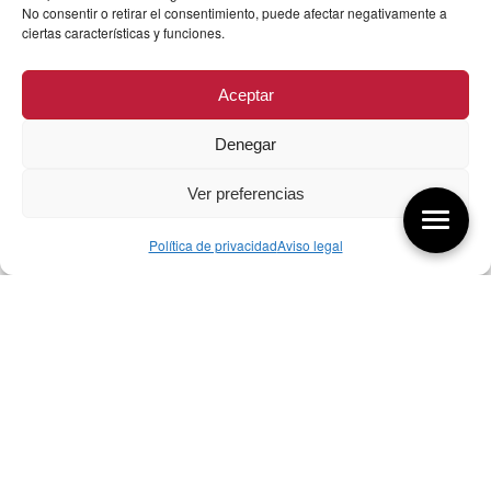
No consentir o retirar el consentimiento, puede afectar negativamente a
ciertas características y funciones.
Aceptar
Denegar
Ver preferencias
Política de privacidad
Aviso legal
Aquí tienes las últimas entradas:
256 ¿Sobre qué cambia el diseño?
04/08/2026
255 Diseño, éxito y valor
21/07/2026
17/07/26 Premios Nacionales Diseño