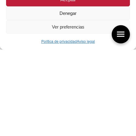
Denegar
Ver preferencias
Política de privacidad
Aviso legal
Aquí tienes las últimas entradas:
257 El universo del diseñador
08/08/2026
07/08/26 Foro Iberoamericano diseño
07/08/2026
256 ¿Sobre qué cambia el diseño?
04/08/2026
Bibliografía de diseño industrial