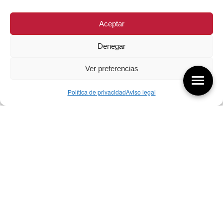
Aceptar
Denegar
Ver preferencias
Política de privacidad
Aviso legal
Aquí tienes las últimas entradas:
07/08/26 Foro Iberoamericano diseño
07/08/2026
256 ¿Sobre qué cambia el diseño?
04/08/2026
255 Diseño, éxito y valor
21/07/2026