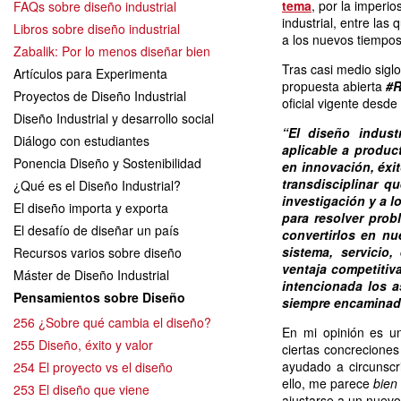
tema
, por la imperio
FAQs sobre diseño industrial
industrial, entre la
Libros sobre diseño industrial
a los nuevos tiempos 
Zabalik: Por lo menos diseñar bien
Tras casi medio sigl
Artículos para Experimenta
propuesta abierta
#R
Proyectos de Diseño Industrial
oficial vigente desde
Diseño Industrial y desarrollo social
“El diseño indust
Diálogo con estudiantes
aplicable a produc
Ponencia Diseño y Sostenibilidad
en innovación, éxi
transdisciplinar q
¿Qué es el Diseño Industrial?
investigación y a l
El diseño importa y exporta
para resolver prob
El desafío de diseñar un país
convertirlos en n
sistema, servicio
Recursos varios sobre diseño
ventaja competitiva
Máster de Diseño Industrial
intencionada los a
Pensamientos sobre Diseño
siempre encaminad
256 ¿Sobre qué cambia el diseño?
En mi opinión es u
255 Diseño, éxito y valor
ciertas concreciones
ayudado a circunscr
254 El proyecto vs el diseño
ello, me parece
bien
253 El diseño que viene
ajustarse a un nuevo 