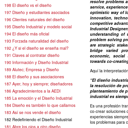
resolve problems a
198 El diseño vs el diseño
service, experience
197 Diseño y estudiantes asociados
optimistic way of l
innovation, techn
196 Clientes naturales del diseño
competitive advant
195 Diseño Industrial y modelo social
Industrial Designer
194 El diseño más oficial
understanding of 
problem solving pr
193 Forzada naturalidad del diseño
are strategic stak
192 ¿Y si el diseño se enseña mal?
bridge varied pro
191 Claves al contratar diseño
economic, social 
towards co-creating 
190 Información y Diseño Industrial
189 Alutec; Empresa y Diseño
Aquí la interpretació
188 El diseño y sus asociaciones
“El diseño industri
187 Ayer, hoy y siempre; diseñadores
la resolución de pr
186 Agradecimientos a la AEDI
planteamiento de p
industrial es siemp
185 La emoción y el Diseño Industrial
184 Diseño es también lo que callamos
Es una profesión tran
co-crear soluciones 
183 Así se nos vende el diseño
experiencias siempre
182 Redefiniendo el Diseño Industrial
los problemas para c
181 Abre los ojos a otro diseño