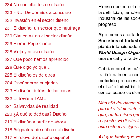
234 No son clientes de diseño
Pienso que con el ma
233 PND: De premios a concurso
la definición, tambi
industrial de las soc
232 Invasión en el sector diseño
progreso.
231 El diseño: un sector que naufraga
Algo menos acertado
230 Glaucoma en el sector diseño
Societies of Indust
229 Eterno Pepe Cortés
pierda intencionada
228 Viejo y nuevo diseño
World Design Organ
una de cal y otra d
227 Qué poco hemos aprendido
226 Que digo yo que…
Cabrían muchas más c
tradicionalmente con 
225 El diseño es de otros
metodología necesari
224 Diseñadores enojados
el diseño industrial,
223 El diseño detrás de las cosas
consensuado es siem
222 Entrevista TAME
Más allá del deseo 
221 Salvavidas de realidad
parcial o totalmente 
220 ¿A qué te dedicas? Diseño.
que, en términos ge
respecto. El diseño i
219 El diseño a partir de ahora
este esfuerzo sigue 
218 Asignatura de crítica del diseño
Así que hasta que v
217 El relevo del diseño español