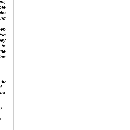
em,
ore
nks
and
eep
ric
hey
 to
the
ion
nte
l
eño
 y
a