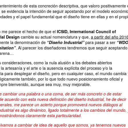
ntenimiento de esta concreción descriptiva, que valoro positivamente 
én se evidencia la intención de seguir apostando por el modelo económi
iedades y el papel fundamental que el diseño tiene en ellas y en el prop
 me parece el hecho de que el
ICSID, International Council of
rial Design
cambie su actual nomenclatura y que,
a partir del año 2016
mente la denominación de
“Diseño Industrial”
para pasar a ser
“WDO
itation”
. Al parecer los diseñadores tendremos que seguir aceptando
e arena…
onsideraciones, como la nula alusión a los debates abiertos
la artesanía y el arte o la ausencia explícita del proceso y/o la
a para desplegar el diseño, pero en cualquier caso, el mundo cambia 
 lógicamente también, por lo que todo nuevo posicionamiento oficial y
pre bienvenido, aunque sea muy, muy mejorable.
de cambiar una palabra o una coma, de ser más concreto o de estar
de acuerdo con esta nueva definición del diseño industrial, he de decir
nerales, me parece un acierto porque promoverá nuevos diálogos al
ndustrial es algo dinámico, ligado totalmente a los cambios del mundo, 
mostrándonos claramente esta particularidad.
olvamos a cambiar de idea de aquello que somos, ya tenemos nuevos