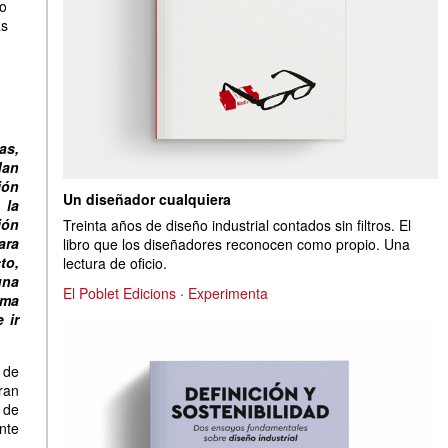
ño
as
as,
dan
ión
Un diseñador cualquiera
 la
ión
Treinta años de diseño industrial contados sin filtros. El
ara
libro que los diseñadores reconocen como propio. Una
to,
lectura de oficio.
una
El Poblet Edicions
·
Experimenta
rma
 ir
de
ran
 de
nte