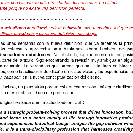
ciales con los que debatir otras tantas décadas más. La historia
te porque no existe una definición perfecta.
…………………………………………………….
a actualizado la definición oficial publicada hace unos días, así que e
s últimas novedades y su nueva definición más abajo.
as unas semanas con la nueva definición, que ya tenemos la prim
 más extensa y aprovecha para hablarnos, ahora también, del
pa
diseñadores industriales
. No obstante, sigo manteniendo mi posic
a parte del articulo. Sigo encontrando la revisión muy ambigua en algu
 concreta. La verdad es que parece que han intentado satisfacer 
nes, como la aplicación del diseño en los servicios y las experiencias, 
n calzador”
en la nueva conceptualización del diseño.
 incluso, un paso atrás porque esta nueva revisión, más que clarificar
elto más confusa. O eso me parece a mi.
 original revisada que ha actualizado el ICSID:
is a strategic problem-solving process that drives innovation, bui
nd leads to a better quality of life through innovative produc
and experiences. Industrial Design bridges the gap between what
. It is a trans-disciplinary profession that harnesses creativity