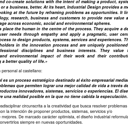
nd co-create solutions with the intent of making a product, syst
 or a business, better. At its heart, Industrial Design provides a m
ooking at the future by reframing problems as opportunities. It li
ology, research, business and customers to provide new value 
age across economic, social and environmental spheres.
s place the human in the centre of the process. They acquire a d
user needs through empathy and apply a pragmatic, user cent
ocess to design products, systems, services and experiences. T
eholders in the innovation process and are uniquely positioned
fessional disciplines and business interests. They value 
and environmental impact of their work and their contribut
a better quality of life.»
n personal al castellano:
al es un proceso estratégico destinado al éxito empresarial media
oblemas que permiten lograr una mejor calidad de vida a través de
roductos innovadores, sistemas, servicios o experiencias. El dis
re una realidad posible en la que no tiene cabida la especulación.
sdisciplinar circunscrita a la creatividad que busca resolver problemas
con la intención de proponer productos, sistemas, servicios y/o
 mejores. De marcado carácter optimista, el diseño industrial reformul
onvertirlos siempre en nuevas oportunidades.