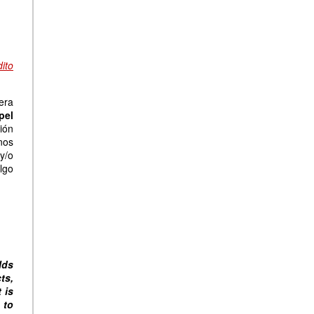
dito
era
pel
ión
nos
y/o
algo
lds
ts,
 is
 to