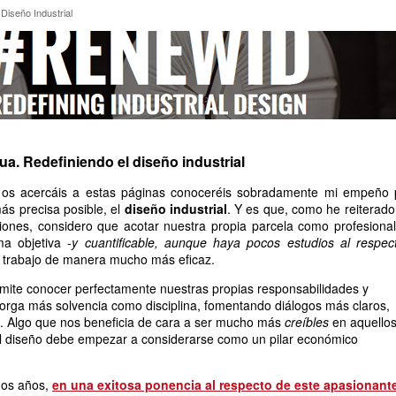
el Diseño Industrial
Diseño Industrial
nua. Redefiniendo el diseño industrial
 os acercáis a estas páginas conoceréis sobradamente mi empeño 
más precisa posible, el
diseño industrial
. Y es que, como he reiterado
siones, considero que acotar nuestra propia parcela como profesional
ma objetiva
-y cuantificable, aunque haya pocos estudios al respect
trabajo de manera mucho más eficaz.
rmite conocer perfectamente nuestras propias responsabilidades y
otorga más solvencia como disciplina, fomentando diálogos más claros,
s. Algo que nos beneficia de cara a ser mucho más
creíbles
en aquello
el diseño debe empezar a considerarse como un pilar económico
nos años,
en una exitosa ponencia al respecto de este apasionant