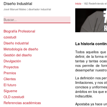
Diseño Industrial
182 Redefiniendo 
Inicio
-
182 Redefiniendo el 
José Manuel Mateo | diseñador industrial
Biografía Profesional
ozestudi
Diseño industrial
La historia conti
Metodología de diseño
Todos aquellos que
Gestión del diseño
definir, de la forma 
Divulgación
tantas y tantas oca
nos permite de for
Proyectos
desempeñar nuestro 
Premios
La definición nos pe
Clientes
limitaciones, y nos 
El futuro
concisos y uniforme
Sígueme
ámbitos en los que 
indiscutible.
OLD ozestudi
Referencias académicas
Apostaba ya hace u