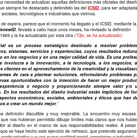
sa necesidad de actualizar aquellas definiciones más oficiales del dise
s que siempre he destacado y defendido las del
ICSID
, para ser adaptad
sociales, tecnológicos e industriales que vivimos.
o de espera, parece que el momento ha llegado y el ICSID, mediante la
enewID
, llevada a cabo hace unos meses, ha revisado la definición
 1969 y la ha actualizado por esta otra
(*Ojo, se ha actualizado)
:
rial es un proceso estratégico destinado a resolver problem
tos, sistemas, servicios y experiencias, cuyos resultados redun
to en los negocios y en una mejor calidad de vida. Es una profes
ue involucra a la innovación, a la tecnología, a los negocios, a
os clientes en el aprovechamiento de la creatividad y la visualizac
lemas de cara a plantear soluciones, reformulando problemas p
uevas oportunidades con la intención de hacer un mejor produc
, experiencia o negocio y proporcionando siempre valor y/o 
. En los resultados del diseño industrial están implícitos de fo
spectos económicos, sociales, ambientales y éticos que han de
os a crear un mundo mejor
.”
na definición discutible y muy mejorable. La encuentro muy
escasa
 que nos hubieran permitido dibujar límites más claros que nos hubie
ibir al diseño en el marco de sus responsabilidades reales. A pesar
que se haya hecho este ejercicio de refresco, que pretende segurame
sentir colectivo y a una nueva realidad social, económica e industrial.