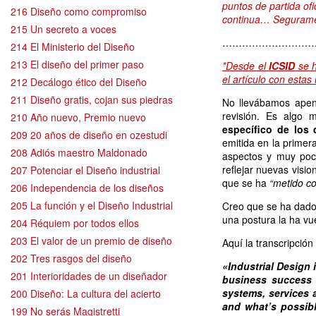
puntos de partida ofi
216 Diseño como compromiso
continua… Seguramen
215 Un secreto a voces
………………………
214 El Ministerio del Diseño
213 El diseño del primer paso
*Desde el
ICSID
se h
el artículo con esta
212 Decálogo ético del Diseño
211 Diseño gratis, cojan sus piedras
No llevábamos apen
revisión. Es algo
210 Año nuevo, Premio nuevo
específico de los 
209 20 años de diseño en ozestudi
emitida en la primer
208 Adiós maestro Maldonado
aspectos y muy poco
reflejar nuevas visio
207 Potenciar el Diseño industrial
que se ha
“metido co
206 Independencia de los diseños
205 La función y el Diseño Industrial
Creo que se ha dado,
una postura la ha vu
204 Réquiem por todos ellos
203 El valor de un premio de diseño
Aquí la transcripción
202 Tres rasgos del diseño
«Industrial Design 
201 Interioridades de un diseñador
business success a
systems, services 
200 Diseño: La cultura del acierto
and what’s possible
199 No serás Magistretti