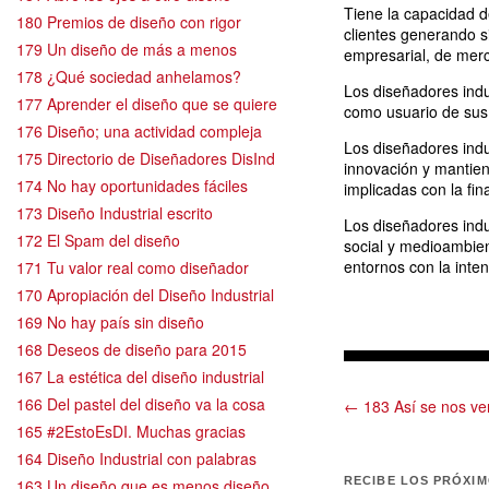
Tiene la capacidad de
180 Premios de diseño con rigor
clientes generando s
179 Un diseño de más a menos
empresarial, de merc
178 ¿Qué sociedad anhelamos?
Los diseñadores indu
177 Aprender el diseño que se quiere
como usuario de sus 
176 Diseño; una actividad compleja
Los diseñadores indu
175 Directorio de Diseñadores DisInd
innovación y mantiene
174 No hay oportunidades fáciles
implicadas con la fin
173 Diseño Industrial escrito
Los diseñadores indu
172 El Spam del diseño
social y medioambien
entornos con la inten
171 Tu valor real como diseñador
170 Apropiación del Diseño Industrial
169 No hay país sin diseño
168 Deseos de diseño para 2015
167 La estética del diseño industrial
166 Del pastel del diseño va la cosa
← 183 Así se nos ve
165 #2EstoEsDI. Muchas gracias
164 Diseño Industrial con palabras
RECIBE LOS PRÓXI
163 Un diseño que es menos diseño