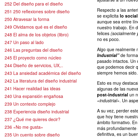
252 Del diseño para el diseño
Respecto a las anter
251 250 reflexiones sobre diseño
se explicita
lo socia
250 Atravesar la forma
aunque sea entre lí
249 Olvidamos qué es el diseño
nuestro trabajo. En d
felices
(socialmente 
248 El alma de los objetos (libro)
no es poco.
247 Un paso al lado
Algo que realmente 
246 Las preguntas del diseño
Industrial”
de forma 
245 El proyecto como núcleo
pasado intactos. Un 
244 Diseño de servicios, UX,..
que podemos decir q
siempre hemos sido.
243 La ansiedad académica del diseño
242 La literatura del diseño industrial
Esto es muy destacab
241 Hacer realidad las ideas
algunas de las nuev
post-industrial
un n
240 Una expansión engañosa
«industrial»
. Un aspe
239 Un contexto complejo
A su vez, perder est
238 Experiencia diseño industrial
que hoy tiene nuestr
237 ¿Qué me quieres decir?
ámbito formativo. En 
236 «No me gusta»
más profundamente so
definitiva, es un bue
235 Un cuento sobre diseño