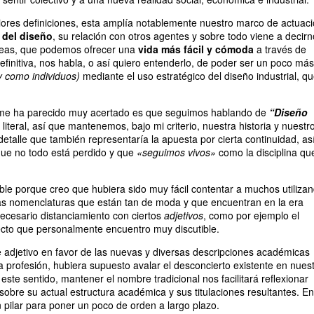
iores definiciones, esta amplía notablemente nuestro marco de actuaci
l del diseño
, su relación con otros agentes y sobre todo viene a decirn
neas, que podemos ofrecer una
vida más fácil y cómoda
a través de
efinitiva, nos habla, o así quiero entenderlo, de poder ser un poco más
y como individuos)
mediante el uso estratégico del diseño industrial, q
me ha parecido muy acertado es que seguimos hablando de
“Diseño
literal, así que mantenemos, bajo mi criterio, nuestra historia y nuestr
detalle que también representaría la apuesta por cierta continuidad, as
ue no todo está perdido y que
«seguimos vivos»
como la disciplina qu
le porque creo que hubiera sido muy fácil contentar a muchos utiliza
as nomenclaturas que están tan de moda y que encuentran en la era
ecesario distanciamiento con ciertos
adjetivos
, como por ejemplo el
cto que personalmente encuentro muy discutible.
e adjetivo en favor de las nuevas y diversas descripciones académicas
a profesión, hubiera supuesto avalar el desconcierto existente en nues
este sentido, mantener el nombre tradicional nos facilitará reflexionar
bre su actual estructura académica y sus titulaciones resultantes. En
n pilar para poner un poco de orden a largo plazo.