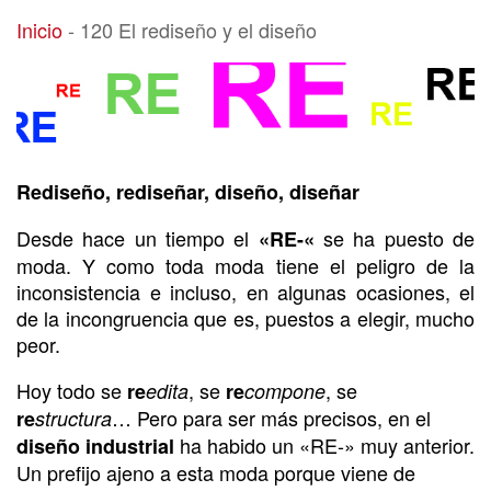
120 El rediseño y el diseño
Inicio
-
120 El rediseño y el diseño
Rediseño, rediseñar, diseño, diseñar
Desde hace un tiempo el
se ha puesto de
«RE-«
moda. Y como toda moda tiene el peligro de la
inconsistencia e incluso, en algunas ocasiones, el
de la incongruencia que es, puestos a elegir, mucho
peor.
Hoy todo se
, se
, se
re
edita
re
compone
… Pero para ser más precisos, en el
re
structura
ha habido un «RE-» muy anterior.
diseño industrial
Un prefijo ajeno a esta moda porque viene de