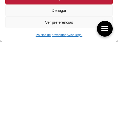
Denegar
Ver preferencias
Política de privacidad
Aviso legal
Aquí tienes las últimas entradas:
256 ¿Sobre qué cambia el diseño?
04/08/2026
255 Diseño, éxito y valor
21/07/2026
17/07/26 Premios Nacionales Diseño
17/07/2026
Bibliografía de diseño industrial