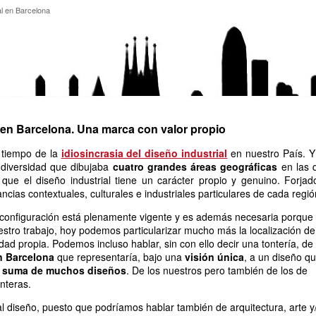
rial en Barcelona
al en Barcelona
 en Barcelona. Una marca con valor propio
 tiempo de la
idiosincrasia del diseño industrial
en nuestro País. Y
 diversidad que dibujaba
cuatro grandes áreas geográficas
en las 
ue el diseño industrial tiene un carácter propio y genuino. Forjad
tancias contextuales, culturales e industriales particulares de cada regió
 configuración está plenamente vigente y es además necesaria porque
estro trabajo, hoy podemos particularizar mucho más la localización de
dad propia. Podemos incluso hablar, sin con ello decir una tontería, de
n Barcelona
que representaría, bajo una
visión única
, a un diseño q
a suma de muchos diseños
. De los nuestros pero también de los de
nteras.
 al diseño, puesto que podríamos hablar también de arquitectura, arte y