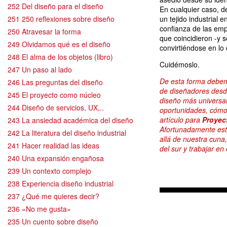
252 Del diseño para el diseño
En cualquier caso, d
251 250 reflexiones sobre diseño
un tejido industrial 
confianza de las empr
250 Atravesar la forma
que coincidieron -y 
249 Olvidamos qué es el diseño
convirtiéndose en lo
248 El alma de los objetos (libro)
Cuidémoslo.
247 Un paso al lado
De esta forma debem
246 Las preguntas del diseño
de diseñadores desd
245 El proyecto como núcleo
diseño más universa
244 Diseño de servicios, UX,..
oportunidades, cómo
artículo para
Proyec
243 La ansiedad académica del diseño
Afortunadamente este
242 La literatura del diseño industrial
allá de nuestra cuna
241 Hacer realidad las ideas
del sur y trabajar en
240 Una expansión engañosa
239 Un contexto complejo
238 Experiencia diseño industrial
237 ¿Qué me quieres decir?
236 «No me gusta»
235 Un cuento sobre diseño