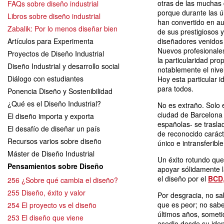
otras de las muchas 
FAQs sobre diseño industrial
porque durante las 
Libros sobre diseño industrial
han convertido en au
Zabalik: Por lo menos diseñar bien
de sus prestigiosos 
Artículos para Experimenta
diseñadores venidos
Nuevos profesionale
Proyectos de Diseño Industrial
la particularidad pr
Diseño Industrial y desarrollo social
notablemente el nive
Diálogo con estudiantes
Hoy esta particular i
para todos.
Ponencia Diseño y Sostenibilidad
¿Qué es el Diseño Industrial?
No es extraño. Solo 
ciudad de Barcelona 
El diseño importa y exporta
españolas- se trasla
El desafío de diseñar un país
de reconocido carác
Recursos varios sobre diseño
único e intransferible
Máster de Diseño Industrial
Un éxito rotundo que 
Pensamientos sobre Diseño
apoyar sólidamente 
el diseño por el
BCD
256 ¿Sobre qué cambia el diseño?
255 Diseño, éxito y valor
Por desgracia, no sa
que es peor; no sabe
254 El proyecto vs el diseño
últimos años, someti
253 El diseño que viene
asedio desde su iden