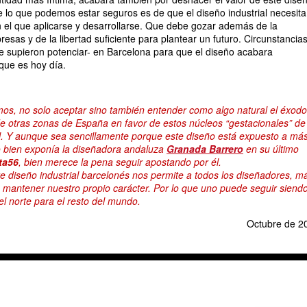
e lo que podemos estar seguros es de que el diseño industrial necesita
en el que aplicarse y desarrollarse. Que debe gozar además de la
esas y de la libertad suficiente para plantear un futuro. Circunstancia
se supieron potenciar- en Barcelona para que el diseño acabara
 que es hoy día.
os, no solo aceptar sino también entender como algo natural el éxodo
e otras zonas de España en favor de estos núcleos
“gestacionales”
de
l. Y aunque sea sencillamente porque este diseño está expuesto a má
 bien exponía la diseñadora andaluza
Granada Barrero
en su último
ta56
, bien merece la pena seguir apostando por él.
 diseño industrial barcelonés nos permite a todos los diseñadores, m
, mantener nuestro propio carácter. Por lo que uno puede seguir siend
 el norte para el resto del mundo.
Octubre de 2