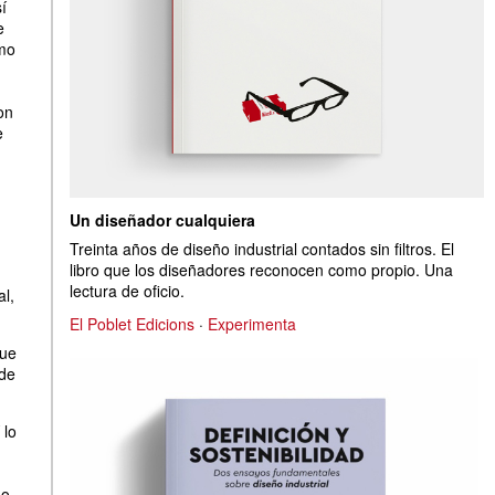
í
e
amo
on
e
Un diseñador cualquiera
Treinta años de diseño industrial contados sin filtros. El
libro que los diseñadores reconocen como propio. Una
lectura de oficio.
al,
El Poblet Edicions
·
Experimenta
que
sde
 lo
o.