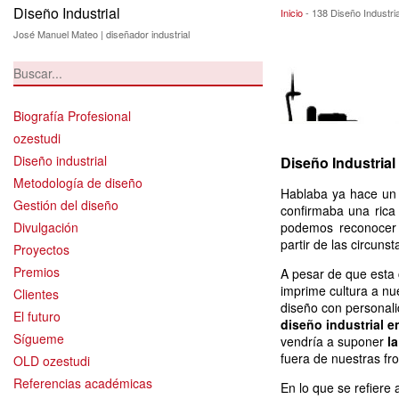
Diseño Industrial
138 Diseño Indust
Inicio
-
138 Diseño Industri
José Manuel Mateo | diseñador industrial
Biografía Profesional
ozestudi
Diseño industrial
Diseño Industrial
Metodología de diseño
Hablaba ya hace un
Gestión del diseño
confirmaba una rica
Divulgación
podemos reconocer q
partir de las circuns
Proyectos
Premios
A pesar de que esta
imprime cultura a nu
Clientes
diseño con personali
El futuro
diseño industrial e
Sígueme
vendría a suponer
l
fuera de nuestras fro
OLD ozestudi
Referencias académicas
En lo que se refiere