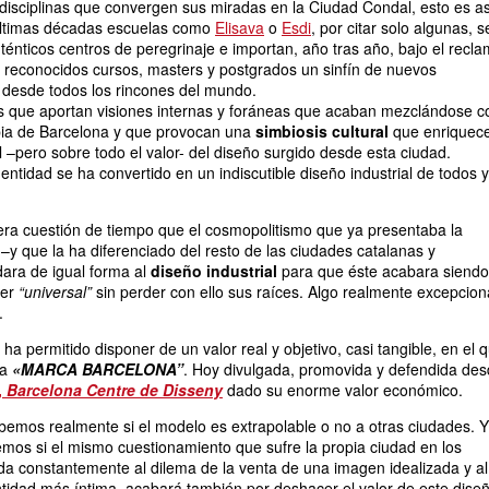
disciplinas que convergen sus miradas en la Ciudad Condal, esto es as
últimas décadas escuelas como
Elisava
o
Esdi
, por citar solo algunas, s
ténticos centros de peregrinaje e importan, año tras año, bajo el recl
y reconocidos cursos, masters y postgrados un sinfín de nuevos
 desde todos los rincones del mundo.
s que aportan visiones internas y foráneas que acaban mezclándose c
opia de Barcelona y que provocan una
simbiosis cultural
que enriquec
l –pero sobre todo el valor- del diseño surgido desde esta ciudad.
dentidad se ha convertido en un indiscutible diseño industrial de todos y
era cuestión de tiempo que el cosmopolitismo que ya presentaba la
–y que la ha diferenciado del resto de las ciudades catalanas y
dara de igual forma al
diseño industrial
para que éste acabara siendo
ter
“universal”
sin perder con ello sus raíces. Algo realmente excepcion
.
ha permitido disponer de un valor real y objetivo, casi tangible, en el 
la
«MARCA BARCELONA”
. Hoy divulgada, promovida y defendida de
,
Barcelona Centre de Disseny
dado su enorme valor económico.
bemos realmente si el modelo es extrapolable o no a otras ciudades. Y
mos si el mismo cuestionamiento que sufre la propia ciudad en los
da constantemente al dilema de la venta de una imagen idealizada y al
tidad más íntima, acabará también por deshacer el valor de este diseñ